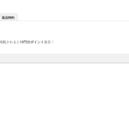
返品特約
掲載されると
10円分ポイント
進呈！