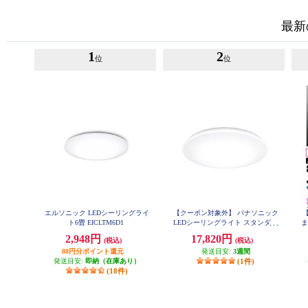
最新
1
2
位
位
エルソニック LEDシーリングライ
【クーポン対象外】 パナソニック
ト6畳 EICLTM6D1
LEDシーリングライト スタンダー
ま
ドシリーズ プレーン ～8畳 HH-
2,948円
17,820円
(税込)
(税込)
CM0834A
88円分ポイント還元
発送目安:
3週間
発送目安:
即納（在庫あり）
(1件)
(18件)