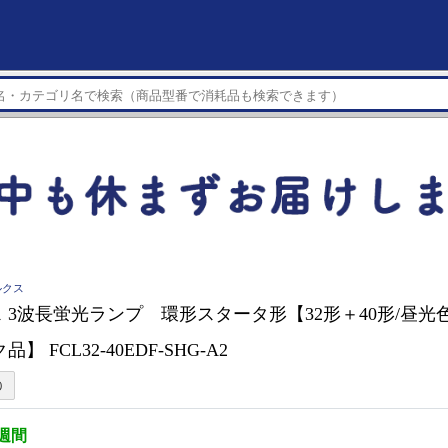
ルクス
 3波長蛍光ランプ 環形スタータ形【32形＋40形/昼光
】 FCL32-40EDF-SHG-A2
3週間