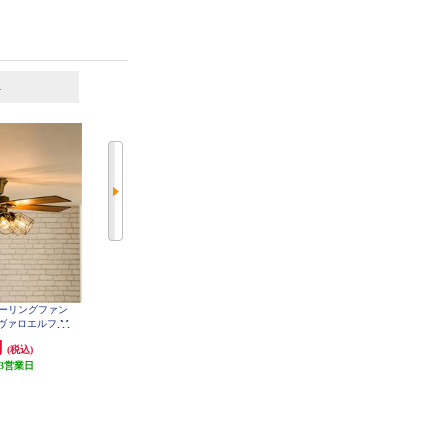
6
7
位
位
位
cts シーリングファン
ホタルクス LED和風ペンダントラ
ホタルクス LEDシーリングファン
ジャヴァロエルフ M
イト （～8畳）昼光色 HCDB0850
【～6畳/軽量・コンパクト/LED調
on [フィラメントLED
色・調光/ゆらぎの風/ホタルック
円
7,290円
23,980円
(税込)
(税込)
(税込)
-CF048-GD
機能（安らぎモード）付/リモコン
3営業日
発送目安:
1ヶ月
付属】 XZF-06433KRCSG
発送目安:
3週間
(2件)
(1件)