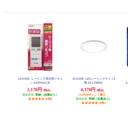
ELSONIC シーリング用汎用リモコ
ELSONIC LEDシーリングライト8
ン EZMT05CLR
畳 EICLTM8D1
ル
2,178円
4,378円
(税込)
(税込)
発送目安:
即納（在庫あり）
131円分ポイント還元
(6件)
発送目安:
即納（在庫あり）
(4件)