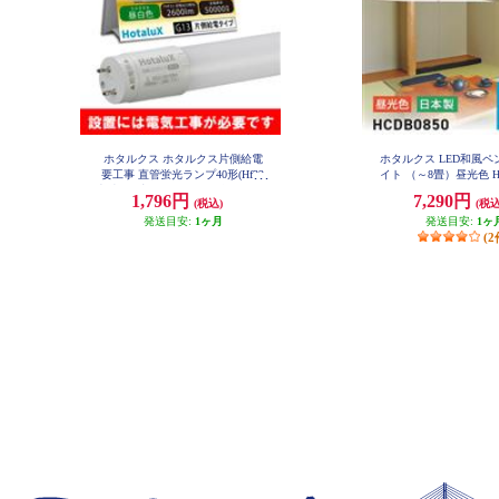
ホタルクス ホタルクス片側給電
ホタルクス LED和風
要工事 直管蛍光ランプ40形(Hf32
イト （～8畳）昼光色 HC
相当) 屋内用 15.7W 昼白色(5000K)
1,796円
7,290円
(税込)
(税込
全光束2600lm G13口金 1200mm L
D40T50-16-26G13-H1
発送目安:
1ヶ月
発送目安:
1ヶ
(2