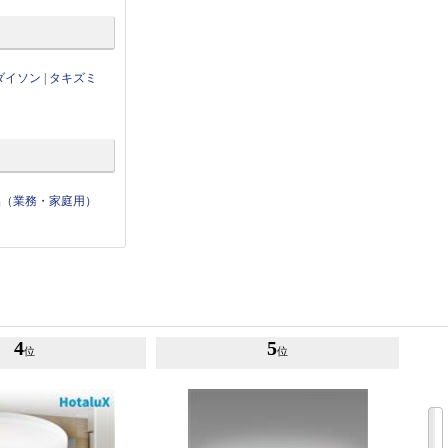
ダイソン
|
タキズミ
品（業務・家庭用）
4
5
位
位