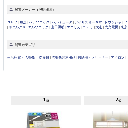
関連メーカー（照明器具）
ＮＥＣ
|
東芝
|
パナソニック
|
バルミューダ
|
アイリスオーヤマ
|
ドウシシャ
|
フ
|
ホタルクス
|
エルソニック
|
山田照明
|
エコリカ
|
ユアサ
|
大進
|
大光電機
|
東京
関連カテゴリ
生活家電・洗濯機
：
洗濯機
|
洗濯機関連用品
|
掃除機・クリーナー
|
アイロン
|
1
2
位
位