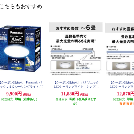
こちらもおすすめ
【クーポン対象外】 Panasonic パ
【クーポン対象外】 パナソニック
【クーポン対象外
ックＬＥＤシーリングライト LE
LEDシーリングライト シンプル
LEDシーリング
RC06D2
タイプ ～6畳 HH-CM0623CA
タイプ ～8畳 HH
9,900円
11,880円
12,870
(税込)
(税込)
発送目安:
即納（在庫あり）
発送目安:
即納（在庫残りわず
発送目安:
即納
か）