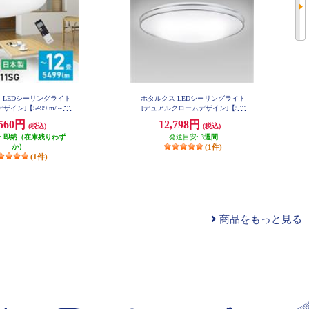
 LEDシーリングライト
ホタルクス LEDシーリングライト
ザイン]【5499lm/～12
[デュアルクロームデザイン]【549
調色/快適明かりモード/
9lm/～12畳/調光・調色/安らぎモー
,560円
12,798円
(税込)
(税込)
/手元灯/日本製/リモコ
ド/ホタルック/日本製/リモコン付
:
 HLDC12311SG
即納（在庫残りわず
属】 HLDC12402SG
発送目安:
3週間
か）
(1件)
(1件)
商品をもっと見る