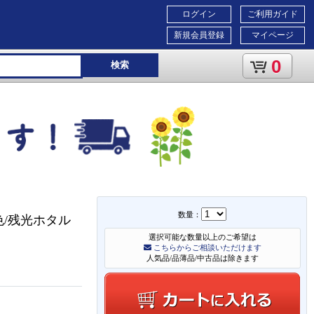
ログイン
ご利用ガイド
新規会員登録
マイページ
0
検索
数量：
色/残光ホタル
選択可能な数量以上のご希望は
こちらからご相談いただけます
人気品/品薄品/中古品は除きます