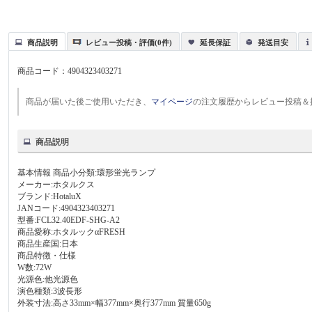
商品説明
レビュー投稿・評価(0件)
延長保証
発送目安
商品コード：
4904323403271
商品が届いた後ご使用いただき、
マイページ
の注文履歴からレビュー投稿＆
商品説明
基本情報 商品小分類:環形蛍光ランプ
メーカー:ホタルクス
ブランド:HotaluX
JANコード:4904323403271
型番:FCL32.40EDF-SHG-A2
商品愛称:ホタルックαFRESH
商品生産国:日本
商品特徴・仕様
W数:72W
光源色:他光源色
演色種類:3波長形
外装寸法:高さ33mm×幅377mm×奥行377mm 質量650g