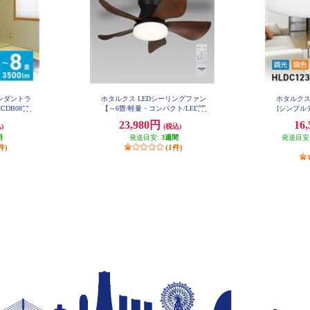
ペンダントラ
ホタルクス LEDシーリングファン
ホタルクス
DB0850
【～6畳/軽量・コンパクト/LED調
[シンプルデ
色・調光/ゆらぎの風/ホタルック
畳/調光・
23,980円
16
)
(税込)
機能（安らぎモード）付/リモコン
ホタルック
月
付属】 XZF-06433KRCSG
発送目安:
3週間
発送目安
ン付属】
件)
(1件)