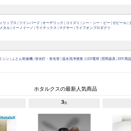
ィリップス
|
ツインバード
|
オーデリック
|
コイズミ
|
シー・シー・ピー
|
ゼピール
|
メタル
|
イーノイーノ
|
ライテックス
|
マクサー
|
ライフオンプロダクツ
ミシン
|
ふとん乾燥機
|
蛍光灯・蛍光管
|
温水洗浄便座
|
LED電球
|
照明器具
|
DIY用
ホタルクスの最新人気商品
3
位