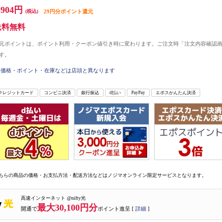
,904円
(税込)
29円分ポイント還元
送料無料
元ポイントは、ポイント利用・クーポン値引き時に変わります。ご注文時「注文内容確認
す。
価格・ポイント・在庫などは店頭と異なります
クレジットカード
コンビニ決済
銀行振込
d払い
PayPay
エポスかんたん決済
ちらの商品の価格・お支払方法・配送方法などはノジマオンライン限定サービスとなります。
高速インターネット @nifty光
最大30,100円分
開通で
ポイント進呈 [
詳細
]