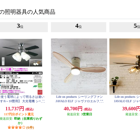
の照明器具の人気商品
3
4
5
位
位
【使う電球によって明るさは違い
Life on products シーリングファン
Life on produ
す/6～10畳用】 大光電機 シーリ
JAVALO ELF ジャヴァロエルフ M
JAVALO ELF 
ングファン【リモコン付/ランプ別
odern Collection LED [DCモーター/
odern Collecti
11,737円
40,700円
39,600
(税込)
(税込)
売】 ASS-400RE
wood blades/調色切替式] ホワイト
6灯] ゴールド JE
JE-CF017D-WH
117円分ポイント還元
発送目安:
3営業日
発送目安:
発送目安:
即納（在庫残りわず
か）
(6件)