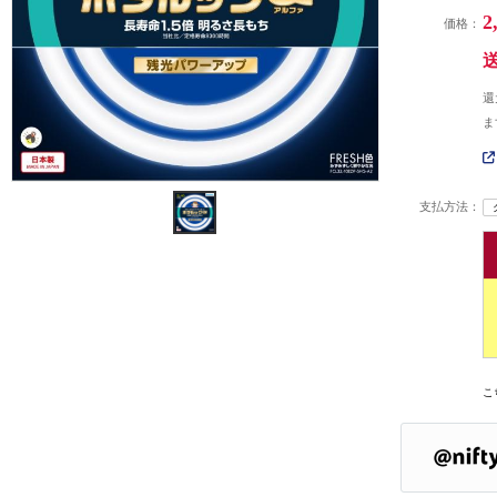
2
価格：
還
ま
支払方法：
こ