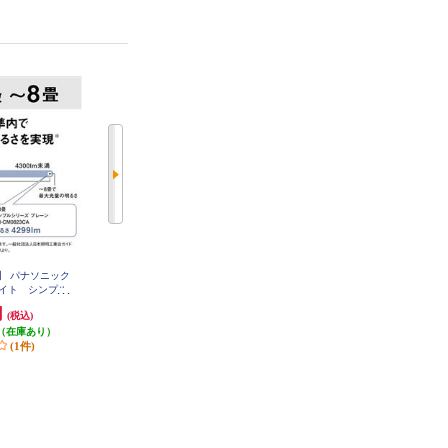
】 パナソニック
ホタルクス LEDシーリングライト
【3665lm/～8畳用】 コイズミ 【調
ライト シンプル
[シンプルデザイン]【5499lm/～12
光/調色/リモコン付/Ra82/和風】Ｌ
-CM0823CA
畳/調光・調色/快適明かりモード/
ＥＤシーリングライト BH180870
円
16,560円
11,411円
(税込)
(税込)
(税込)
K
ホタルック/手元灯/日本製/リモコ
（在庫あり）
発送目安:
ン付属】 HLDC12311SG
即納（在庫残りわず
発送目安:
即納（在庫残りわず
(1件)
か）
か）
(1件)
(10件)