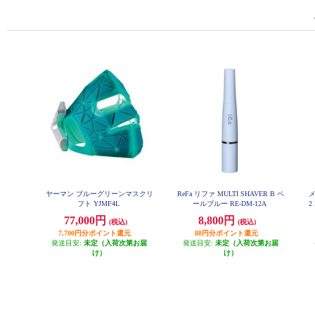
ヤーマン ブルーグリーンマスクリ
ReFa リファ MULTI SHAVER B ペ
メ
フト YJMF4L
ールブルー RE-DM-12A
2
77,000円
8,800円
(税込)
(税込)
7,700円分ポイント還元
88円分ポイント還元
発送目安:
未定（入荷次第お届
発送目安:
未定（入荷次第お届
け）
け）