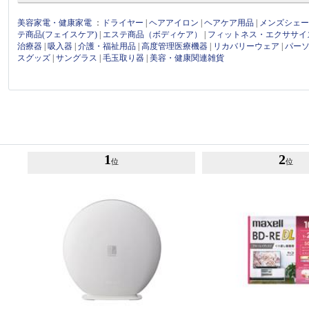
美容家電・健康家電
：
ドライヤー
|
ヘアアイロン
|
ヘアケア用品
|
メンズシェ
テ商品(フェイスケア)
|
エステ商品（ボディケア）
|
フィットネス・エクササイ
治療器
|
吸入器
|
介護・福祉用品
|
高度管理医療機器
|
リカバリーウェア
|
パー
スグッズ
|
サングラス
|
毛玉取り器
|
美容・健康関連雑貨
1
2
位
位