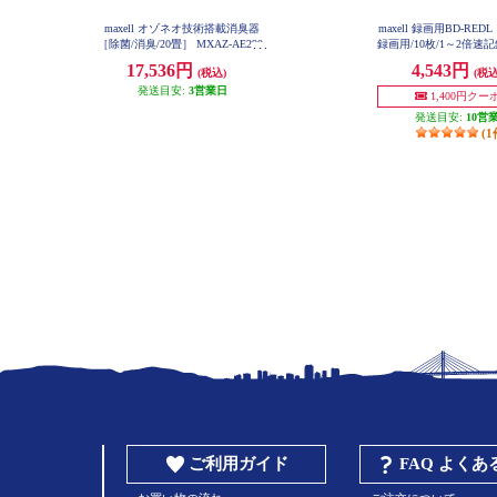
maxell オゾネオ技術搭載消臭器
maxell 録画用BD-RE
［除菌/消臭/20畳］ MXAZ-AE290
録画用/10枚/1～2倍速記
50GB/インクジェット
17,536円
4,543円
(税込)
(税込
対応/ワイドプリント対応
0WPG-10S
発送目安:
3営業日
1,400円クー
発送目安:
10営
(1
ご利用ガイド
FAQ よく