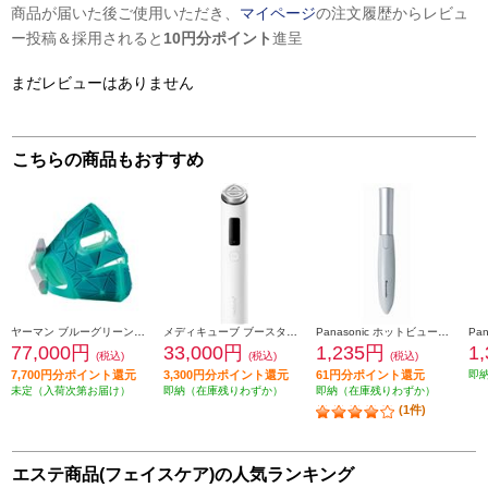
商品が届いた後ご使用いただき、
マイページ
の注文履歴からレビュ
ー投稿＆採用されると
10円分ポイント
進呈
まだレビューはありません
こちらの商品もおすすめ
ヤーマン ブルーグリーンマスクリフト YJMF4L
メディキューブ ブースタープロ X2 MEDICUBE ホワイト ME-BPXT
Panasonic ホットビューラー まつげくるん ミストブルー EH-SE11-A
77,000円
33,000円
1,235円
1
(税込)
(税込)
(税込)
7,700円分ポイント還元
3,300円分ポイント還元
61円分ポイント還元
即
未定（入荷次第お届け）
即納（在庫残りわずか）
即納（在庫残りわずか）
(1件)
エステ商品(フェイスケア)の人気ランキング