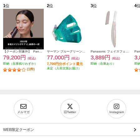
1
位
2
位
3
位
4
【クーポン対象外】 Panasonic バイタリフト RF EX ブラウン EH-SR86-T
ヤーマン ブルーグリーンマスクリフト YJMF4L
Panasonic フェイスフェリエ[乾電池式/密着スイングヘッド/ピンク] ES-WF63-P
79,200円
77,000円
3,889円
3
(税込)
(税込)
(税込)
即納（在庫残りわずか）
7,700円分ポイント還元
即納（在庫あり）
即
未定（入荷次第お届け）
(1件)
メルマガ
旧Twitter
Instagram
WEB限定クーポン