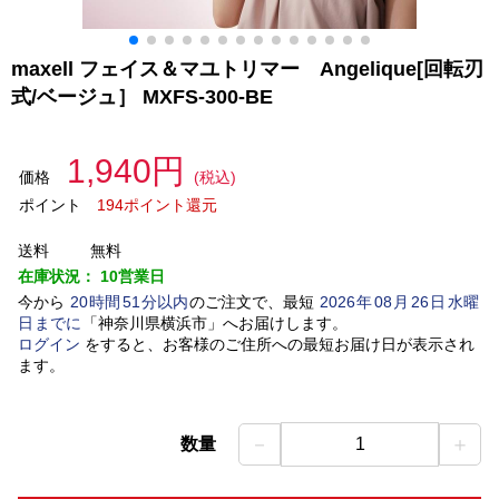
maxell フェイス＆マユトリマー Angelique[回転刃
式/ベージュ］ MXFS-300-BE
1,940円
価格
(税込)
ポイント
194ポイント還元
送料
無料
在庫状況：
10営業日
今から
20
時間
51
分以内
のご注文で、最短
2026
年
08
月
26
日
水曜
日
までに
「
神奈川県横浜市
」
へお届けします。
ログイン
をすると、お客様のご住所への最短お届け日が表示され
ます。
－
＋
数量
1