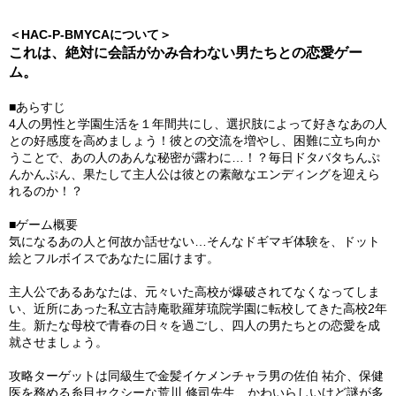
＜HAC-P-BMYCAについて＞
これは、絶対に会話がかみ合わない男たちとの恋愛ゲー
ム。
■あらすじ
4人の男性と学園生活を１年間共にし、選択肢によって好きなあの人
との好感度を高めましょう！彼との交流を増やし、困難に立ち向か
うことで、あの人のあんな秘密が露わに…！？毎日ドタバタちんぷ
んかんぷん、果たして主人公は彼との素敵なエンディングを迎えら
れるのか！？
■ゲーム概要
気になるあの人と何故か話せない…そんなドギマギ体験を、ドット
絵とフルボイスであなたに届けます。
主人公であるあなたは、元々いた高校が爆破されてなくなってしま
い、近所にあった私立古詩庵歌羅芽琉院学園に転校してきた高校2年
生。新たな母校で青春の日々を過ごし、四人の男たちとの恋愛を成
就させましょう。
攻略ターゲットは同級生で金髪イケメンチャラ男の佐伯 祐介、保健
医を務める糸目セクシーな荒川 修司先生、かわいらしいけど謎が多