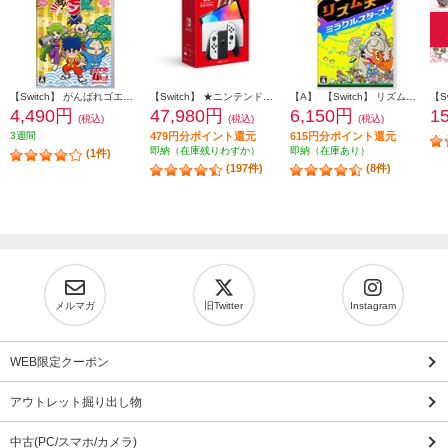
【Switch】 がんばれゴエモン大集合！
【Switch】 ★ニンテンドースイッチ本体 Nintendo Switch（有機ELモデル） Joy-Con(L)/(R) ホワイト
【A】 【Switch】 リズム天国 ミラクルスターズ
4,490円
47,980円
6,150円
1
(税込)
(税込)
(税込)
3週間
479円分ポイント還元
615円分ポイント還元
即納（在庫残りわずか）
即納（在庫あり）
(1件)
(197件)
(8件)
メルマガ
旧Twitter
Instagram
WEB限定クーポン
アウトレット掘り出し物
中古(PC/スマホ/カメラ)