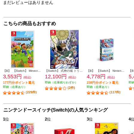
まだレビューはありません
こちらの商品もおすすめ
【B】 【Switch】 Minecraft（マインクラフト）
【Switch】 式神の城 トリロジー
【B】 【Switch】 Nintendo Switch Sports（ニンテンドー スイッチ スポーツ）
3,553円
12,100円
4,778円
5
(税込)
(税込)
(税込)
177円分ポイント還元
即納（在庫残りわずか）
238円分ポイント還元
即
即納（在庫あり）
即納（在庫あり）
(2件)
(229件)
(117件)
ニンテンドースイッチ(Switch)の人気ランキング
1
位
2
位
3
位
4