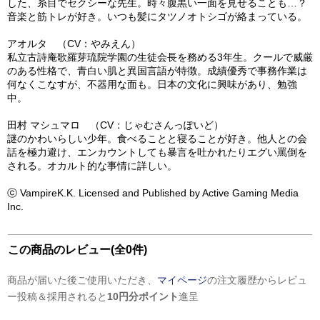
した、糸目でセクシーな先生。時々腹黒い一面を見せることも…？
音楽と筋トレが好き。いつも髪にタツノオトシゴが絡まっている。
アオルタ （CV：やみえん）
私立古詩庵歌羅芽琉院学園の生徒会長を務める3年生。クールで威厳
のある性格で、青白い肌と異国言語が特徴。成績優秀で事務作業は
何なくこなすが、不器用な面も。日本の文化に興味があり、勉強
中。
田村 マシュマロ （CV：じゃむさんっぽいど）
謎のかわいらしい少年。食べることと寝ることが好き。他人との会
話を極力避け、エンカウントしても暴言を吐かれたりエグい罵倒を
される。オカルト的な事情に詳しい。
ⓒ VampireK.K. Licensed and Published by Active Gaming Media
Inc.
この商品のレビュー(全0件)
商品が届いた後ご使用いただき、
マイページ
の注文履歴からレビュ
ー投稿＆採用されると
10円分ポイント
進呈