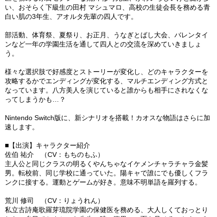
い、おそらく下級生の田村 マシュマロ、高校の生徒会長を務める青
白い肌の3年生、アオルタ先輩の四人です。
部活動、体育祭、夏祭り、お正月、うなぎとばし大会、バレンタイ
ンなど一年の学園生活を通して四人との交流を深めていきましょ
う。
様々な選択肢で好感度とストーリーが変化し、どのキャラクターを
攻略するかでエンディングが変化する、マルチエンディング方式と
なっています。八方美人を演じていると誰からも相手にされなくな
ってしまうかも…？
Nintendo Switch版に、新シナリオを搭載！カオスな物語はさらに加
速します。
■【出演】キャラクター紹介
佐伯 祐介 （CV：もちのもふ）
主人公と同じクラスの明るくやんちゃなイケメンチャラチャラ金髪
男。転校前、同じ学校に通っていた。陽キャで誰にでも優しくフラ
ンクに接する。運動とゲームが好き。意味不明単語を羅列する。
荒川 修司 （CV：りょうれん）
私立古詩庵歌羅芽琉院学園の保健医を務める、大人しくておっとり