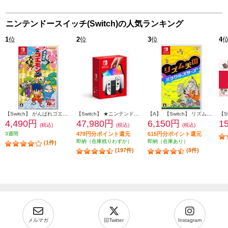
ニンテンドースイッチ(Switch)の人気ランキング
1
位
2
位
3
位
4
【Switch】 がんばれゴエモン大集合！
【Switch】 ★ニンテンドースイッチ本体 Nintendo Switch（有機ELモデル） Joy-Con(L)/(R) ホワイト
【A】 【Switch】 リズム天国 ミラクルスターズ
4,490円
47,980円
6,150円
1
(税込)
(税込)
(税込)
3週間
479円分ポイント還元
615円分ポイント還元
即納（在庫残りわずか）
即納（在庫あり）
(1件)
(197件)
(8件)
メルマガ
旧Twitter
Instagram