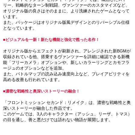
リー、戦略的なターン制戦闘、ヴァンツァーのカスタマイズなど、
オリジナル版の良さはそのままに、より洗練されたゲームとなって
います。
また、パッケージはオリジナル版風デザインとのリバーシブル仕様
となっています。
■ビジュアルを一新！新たな機能と強化で甦った名作！
オリジナル版からエフェクトが刷新され、アレンジされた新BGMが
収録されている他、搭乗するヴァンツァーを詳細に確認できる新機
能「フリーカメラ」オプションや、新しいカラーリングとカモフラ
ージュのオプションなどを追加。
また、バトルマップの読み込み速度向上など、プレイアビリティを
高める改善も行われています。
■濃密な戦略性と奥深いストーリーの融合！
「フロントミッション セカンド：リメイク」は、濃密な戦略性と奥
深いストーリーが融合した作品です。
このゲームでは、3人のキャラクター（アッシュ、リーザ、トマス）
の目を通し、善と悪だけでは語れない物語が展開します。