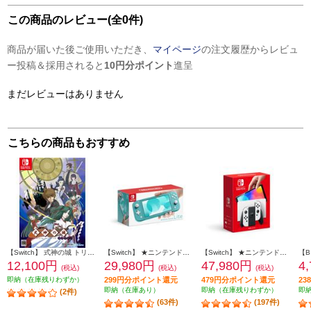
この商品のレビュー(全0件)
商品が届いた後ご使用いただき、
マイページ
の注文履歴からレビュ
ー投稿＆採用されると
10円分ポイント
進呈
まだレビューはありません
こちらの商品もおすすめ
【Switch】 式神の城 トリロジー
【Switch】 ★ニンテンドースイッチ ライト 本体 Nintendo Switch Lite ターコイズ
【Switch】 ★ニンテンドースイッチ本体 Nintendo Switch（有機ELモデル） Joy-Con(L)/(R) ホワイト
12,100円
29,980円
47,980円
4
(税込)
(税込)
(税込)
即納（在庫残りわずか）
299円分ポイント還元
479円分ポイント還元
2
即納（在庫あり）
即納（在庫残りわずか）
即
(2件)
(63件)
(197件)