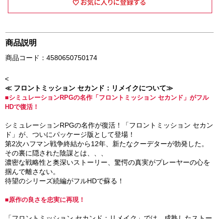
商品説明
商品コード：4580650750174
<
≪ フロントミッション セカンド：リメイクについて≫
■シミュレーションRPGの名作「フロントミッション セカンド」がフル
HDで復活！
シミュレーションRPGの名作が復活！「フロントミッション セカン
ド」が、ついにパッケージ版として登場！
第2次ハフマン戦争終結から12年、新たなクーデターが勃発した。
その裏に隠された陰謀とは、、、
濃密な戦略性と奥深いストーリー、驚愕の真実がプレーヤーの心を
掴んで離さない。
待望のシリーズ続編がフルHDで蘇る！
■原作の良さを忠実に再現！
「フロントミッション セカンド：リメイク」では、成熟したストー