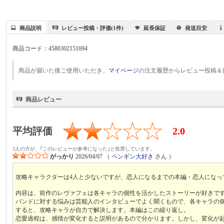
商品説明
レビュー投稿・評価(1件)
延長保証
発送目安
商品コード：
4580302151694
商品が届いた後ご使用いただき、
マイページ
の注文履歴からレビュー投稿＆
商品レビュー
平均評価
2.0
3人の方が、｢このレビューが参考になった｣と投票しています。
がっかり
2026/04/07
（
ペンギン大好き
さん ）
攻略キャラクターは4人と少ないですが、恋人になるまでの本編・恋人にな
内容は、前作のレヴァフェは各キャラの個性を活かしたストーリーが好きで
バンドに対する悩みは芸能人のインタビューでよく聞くもので、各キャラの
すると、攻略キャラが自力で解決します。本編はこの繰り返し。
恋愛過程は、感情が変化すると説明があるので分かります。しかし、変化が