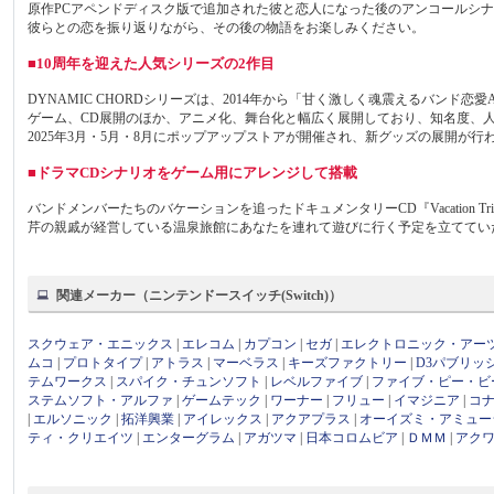
原作PCアペンドディスク版で追加された彼と恋人になった後のアンコールシ
彼らとの恋を振り返りながら、その後の物語をお楽しみください。
■10周年を迎えた人気シリーズの2作目
DYNAMIC CHORDシリーズは、2014年から「甘く激しく魂震えるバン
ゲーム、CD展開のほか、アニメ化、舞台化と幅広く展開しており、知名度、人気
2025年3月・5月・8月にポップアップストアが開催され、新グッズの展開が行
■ドラマCDシナリオをゲーム用にアレンジして搭載
バンドメンバーたちのバケーションを追ったドキュメンタリーCD『Vacation Trip
芹の親戚が経営している温泉旅館にあなたを連れて遊びに行く予定を立てていたL
関連メーカー（ニンテンドースイッチ(Switch)）
スクウェア・エニックス
|
エレコム
|
カプコン
|
セガ
|
エレクトロニック・アー
ムコ
|
プロトタイプ
|
アトラス
|
マーベラス
|
キーズファクトリー
|
D3パブリッ
テムワークス
|
スパイク・チュンソフト
|
レベルファイブ
|
ファイブ・ピー・ビ
ステムソフト・アルファ
|
ゲームテック
|
ワーナー
|
フリュー
|
イマジニア
|
コ
|
エルソニック
|
拓洋興業
|
アイレックス
|
アクアプラス
|
オーイズミ・アミュー
ティ・クリエイツ
|
エンターグラム
|
アガツマ
|
日本コロムビア
|
ＤＭＭ
|
アク