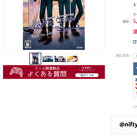
ま
参
5
価格：
支払方法：
こ