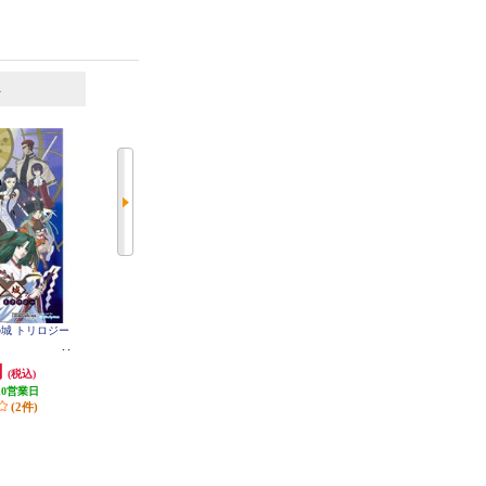
6
7
位
位
位
神の城 トリロジー
【Switch】 ★ニンテンドースイッ
【A】 【Switch】 トモダチコレク
チ ライト 本体 Nintendo Switch Lit
ション わくわく生活
e コーラル
円
29,980円
6,403円
(税込)
(税込)
(税込)
10営業日
299円分ポイント還元
320円分ポイント還元
(2件)
発送目安:
即納（在庫残りわず
発送目安:
即納（在庫あり）
か）
(12件)
(36件)