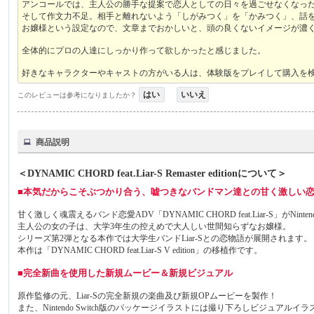
アンコールでは、主人公の勝手な提案で恋人としての日々を過ごせなくなっ
そして作文力不足。相手と離れないよう「しがみつく」を「かみつく」、話
お嬢様という設定なので、文章までおかしいと、頭の良くないイメージが濃
全体的にプロの人達にしっかり作って欲しかったと感じました。
好きなキャラクターやキャストの方がいる人は、体験版をプレイして購入を
はい
いいえ
このレビューは参考になりましたか？
商品説明
＜DYNAMIC CHORD feat.Liar-S Remaster editionについて＞
■本気だからこそぶつかり合う、嘘つきなバンドマン達との甘く激しい
甘く激しく魂震えるバンド恋愛ADV「DYNAMIC CHORD feat.Liar-S」がNintend
主人公の女の子は、大学3年生の控えめで大人しい世間知らずなお嬢様。
シリーズ第2弾となる本作では大学生バンドLiar-Sとの恋物語が展開されます。
本作は「DYNAMIC CHORD feat.Liar-S V edition」の移植作です。
■完全新曲を使用した新規ムービー＆新規ビジュアル
原作監修の元、Liar-Sの完全新規の楽曲及び新規OPムービーを製作！
また、Nintendo Switch版のパッケージイラストには撮り下ろしビジュアル