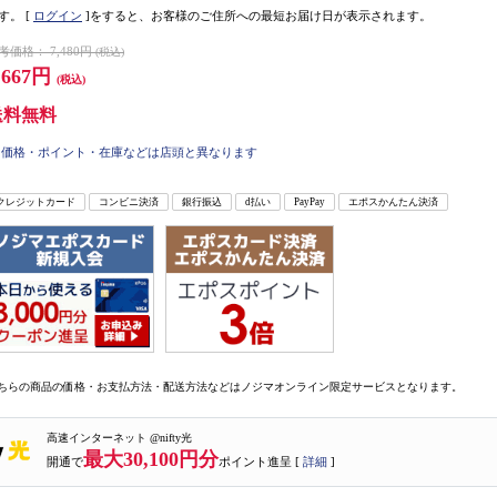
す。
[
ログイン
]をすると、お客様のご住所への最短お届け日が表示されます。
考価格：
7,480円
(税込)
,667円
(税込)
送料無料
価格・ポイント・在庫などは店頭と異なります
クレジットカード
コンビニ決済
銀行振込
d払い
PayPay
エポスかんたん決済
ちらの商品の価格・お支払方法・配送方法などはノジマオンライン限定サービスとなります。
高速インターネット @nifty光
最大30,100円分
開通で
ポイント進呈 [
詳細
]