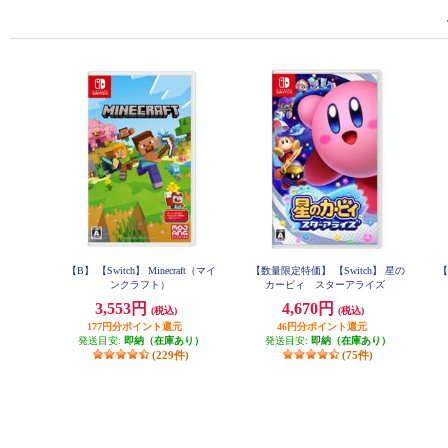
【B】 【Switch】 Minecraft（マイ
【数量限定特価】 【Switch】 星の
【
ンクラフト）
カービィ スターアライズ
3,553円
4,670円
(税込)
(税込)
177円分ポイント還元
46円分ポイント還元
発送目安:
即納（在庫あり）
発送目安:
即納（在庫あり）
(229件)
(75件)