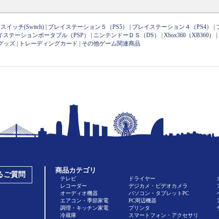
イッチ(Switch)
|
プレイステーション５（PS5）
|
プレイステーション４（PS4）
|
イステーションポータブル（PSP）
|
ニンテンドーＤＳ（DS）
|
Xbox360（XB360）
|
グッズ
|
トレーディングカード
|
その他ゲーム関連商品
商品カテゴリ
あるご質問
テレビ
ドライヤー
レコーダー
デジカメ・ビデオカメラ
オーディオ機器
パソコン・タブレットPC
エアコン・季節家電
PC周辺機器
調理・キッチン家電
プリンタ
冷蔵庫
スマートフォン・アクセサリ