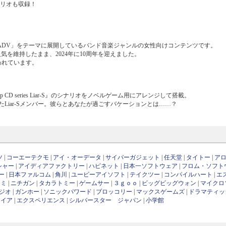
ナリオも収録！
ド恋愛ADV」をテーマに展開しているバンド音楽ジャンルの女性向けコンテンツです。
を維持したまま、2024年に10周年を迎えました。
われています。
 CD series Liar-S』のシナリオをノベルゲーム用にアレンジして搭載。
iar-Sメンバー。彼らとあなたが過ごすバケーションとは……？
ツ
|
コーエーテクモ
|
アイ・オーデータ
|
サイバーガジェット
|
任天堂
|
タイトー
|
ア
シャー
|
アイディアファクトリー
|
ハピネット
|
日本一ソフトウェア
|
フロム・ソフト
ー
|
日本ファルコム
|
角川
|
ユービーアイソフト
|
テイクツー
|
コンパイルハート
|
エ
ナミ
|
ニチガン
|
タカラトミー
|
ゲームサー
|
３ｇｏｏ
|
ビッグビッグウォン
|
マイクロ
ジオ
|
ガンホー
|
ソニックパワード
|
ブロッコリー
|
マックスゲームズ
|
ドラマティッ
ワイア
|
エクスペリエンス
|
シルバースター ジャパン
|
小学館