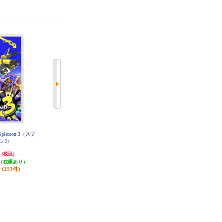
platoon 3（スプ
【数量限定特価】 【Switch】 ゼノ
【A】 【Switch】 トモダチコレク
ン3）
ブレイドクロス ディフィニティブ
ション わくわく生活
エディション
円
5,067円
6,403円
(税込)
(税込)
(税込)
（在庫あり）
50円分ポイント還元
320円分ポイント還元
(253件)
発送目安:
即納（在庫残りわず
発送目安:
即納（在庫あり）
か）
(12件)