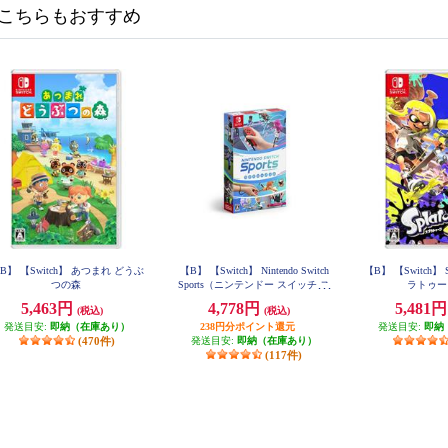
こちらもおすすめ
B】 【Switch】 あつまれ どうぶ
【B】 【Switch】 Nintendo Switch
【B】 【Switch】 S
つの森
Sports（ニンテンドー スイッチ ス
ラトゥー
ポーツ）
5,463円
4,778円
5,481
(税込)
(税込)
発送目安:
即納（在庫あり）
238円分ポイント還元
発送目安:
即納
(470件)
発送目安:
即納（在庫あり）
(117件)