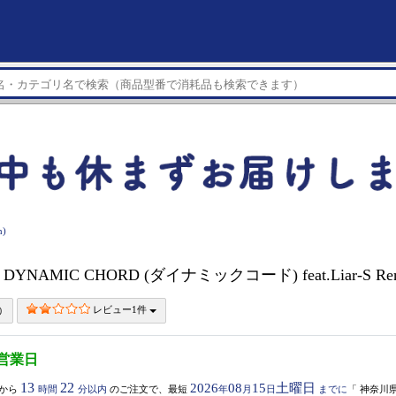
)
 DYNAMIC CHORD (ダイナミックコード) feat.Liar-S Remas
レビュー1件
3営業日
13
22
2026
08
15
土曜日
から
時間
分以内
のご注文で、最短
年
月
日
までに
「
神奈川