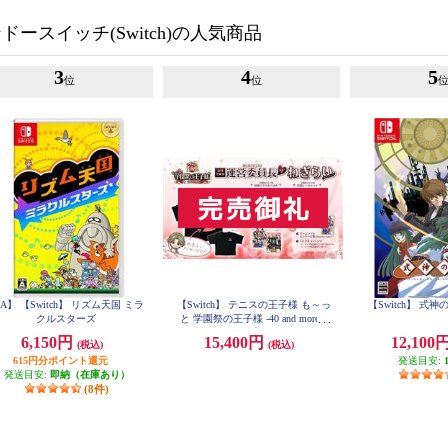
ースイッチ(Switch)の人気商品
3
4
5
位
位
A】 【Switch】 リズム天国 ミラ
【Switch】 テニスの王子様 も～っ
【Switch】 式
クルスターズ
と 学園祭の王子様 -40 and more...
合同学園祭運営委員長からのねぎ
6,150円
15,400円
12,100
(税込)
(税込)
らいエディション
615円分ポイント還元
発送目安:
発送目安:
即納（在庫あり）
(8件)