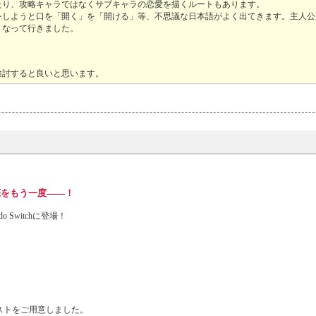
たり、攻略キャラではなくサブキャラの恋愛を描くルートもあります。
をしようと口を「開く」を「開ける」等、不思議な日本語がよく出てきます。主人公
くなって行きました。
検討すると良いと思います。
恋をもう一度――！
o Switchに登場！
イラストをご用意しました。