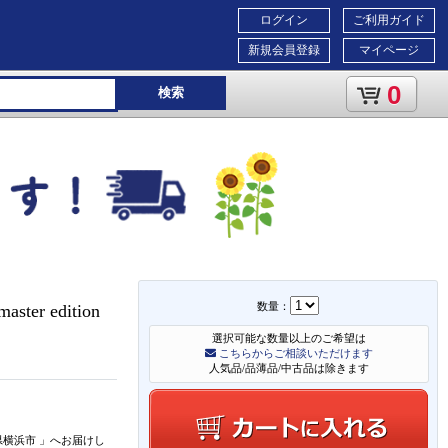
ログイン
ご利用ガイド
新規会員登録
マイページ
0
検索
数量：
ter edition
選択可能な数量以上のご希望は
こちらからご相談いただけます
人気品/品薄品/中古品は除きます
県横浜市
」
へお届けし