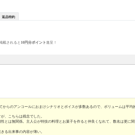
返品特約
掲載されると
10円分ポイント
進呈！
ってからのアンコールにおまけシナリオとボイスが多数あるので、ボリュームは平均
すが、こちらは残念でした。
個性とは無関係。主人公が特技の料理とお菓子を作ると仲良くなれて、数名は更に関
起きる出来事の内容が薄い。