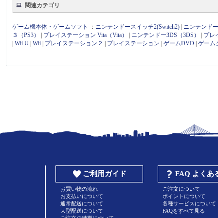
関連カテゴリ
ゲーム機本体・ゲームソフト
：
ニンテンドースイッチ2(Switch2)
|
ニンテンドース
３（PS3）
|
プレイステーション Vita（Vita）
|
ニンテンドー3DS（3DS）
|
プレ
|
Wii U
|
Wii
|
プレイステーション２
|
プレイステーション
|
ゲームDVD
|
ゲーム
ご利用ガイド
FAQ よく
お買い物の流れ
ご注文について
お支払いについて
ポイントについて
通常配送について
各種サービスについて
大型配送について
FAQをすべて見る