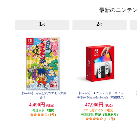
最新のニンテンド
1
2
位
位
【Switch】 がんばれゴエモン大集
【Switch】 ★ニンテンドースイッ
【
合！
チ本体 Nintendo Switch（有機ELモ
デル） Joy-Con(L)/(R) ホワイト
4,490円
47,980円
(税込)
(税込)
発送目安:
3週間
479円分ポイント還元
(1件)
発送目安:
即納（在庫あり）
(197件)