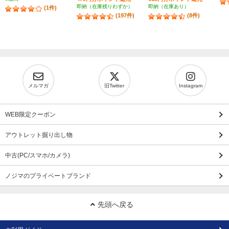
即納（在庫残りわずか）
即納（在庫あり）
(1件)
(197件)
(8件)
メルマガ
旧Twitter
Instagram
WEB限定クーポン
アウトレット掘り出し物
中古(PC/スマホ/カメラ)
ノジマのプライベートブランド
先頭へ戻る