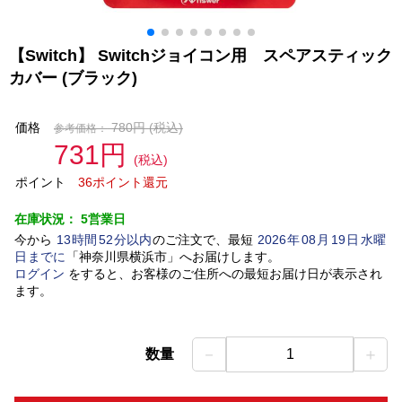
【Switch】 Switchジョイコン用 スペアスティック
カバー (ブラック)
価格
780円
(税込)
参考価格：
731円
(税込)
ポイント
36ポイント還元
在庫状況：
5営業日
今から
13
時間
52
分以内
のご注文で、最短
2026
年
08
月
19
日
水曜
日
までに
「
神奈川県横浜市
」
へお届けします。
ログイン
をすると、お客様のご住所への最短お届け日が表示され
ます。
－
＋
数量
1