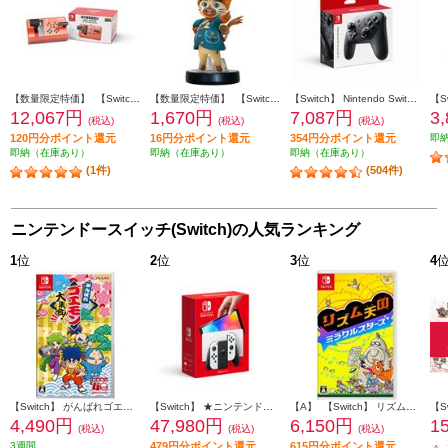
【数量限定特価】 【Switch】 ズイキマスコン for Nintendo Switch レッド
【数量限定特価】 【Switch】 amiibo ルディ 【モンスターハンターストーリーズ3】 （モンスターハンターシリーズ）
【Switch】 Nintendo Switch Proコントローラー
12,067円
1,670円
7,087円
3
(税込)
(税込)
(税込)
120円分ポイント還元
16円分ポイント還元
354円分ポイント還元
即
即納（在庫あり）
即納（在庫あり）
即納（在庫あり）
(1件)
(504件)
ニンテンドースイッチ(Switch)の人気ランキング
1
位
2
位
3
位
4
【Switch】 がんばれゴエモン大集合！
【Switch】 ★ニンテンドースイッチ本体 Nintendo Switch（有機ELモデル） Joy-Con(L)/(R) ホワイト
【A】 【Switch】 リズム天国 ミラクルスターズ
4,490円
47,980円
6,150円
1
(税込)
(税込)
(税込)
3週間
479円分ポイント還元
615円分ポイント還元