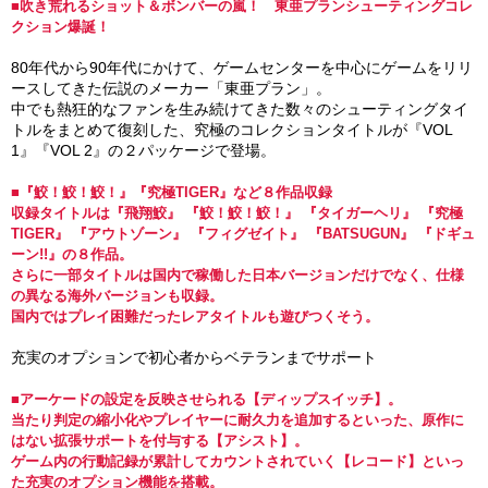
■吹き荒れるショット＆ボンバーの嵐！ 東亜プランシューティングコレ
クション爆誕！
80年代から90年代にかけて、ゲームセンターを中心にゲームをリリ
ースしてきた伝説のメーカー「東亜プラン」。
中でも熱狂的なファンを生み続けてきた数々のシューティングタイ
トルをまとめて復刻した、究極のコレクションタイトルが『VOL
1』『VOL 2』の２パッケージで登場。
■『鮫！鮫！鮫！』『究極TIGER』など８作品収録
収録タイトルは『飛翔鮫』 『鮫！鮫！鮫！』 『タイガーヘリ』 『究極
TIGER』 『アウトゾーン』 『フィグゼイト』 『BATSUGUN』 『ドギュ
ーン!!』の８作品。
さらに一部タイトルは国内で稼働した日本バージョンだけでなく、仕様
の異なる海外バージョンも収録。
国内ではプレイ困難だったレアタイトルも遊びつくそう。
充実のオプションで初心者からベテランまでサポート
■アーケードの設定を反映させられる【ディップスイッチ】。
当たり判定の縮小化やプレイヤーに耐久力を追加するといった、原作に
はない拡張サポートを付与する【アシスト】。
ゲーム内の行動記録が累計してカウントされていく【レコード】といっ
た充実のオプション機能を搭載。