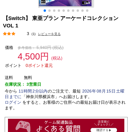
【Switch】 東亜プラン アーケードコレクション
VOL 1
3
(1)
レビューを見る
価格
5,940円
(税込)
参考価格：
4,500円
(税込)
ポイント
0ポイント還元
送料
無料
在庫状況：
3営業日
今から
11
時間
2
分以内
のご注文で、最短
2026
年
08
月
15
日
土曜
日
までに
「
神奈川県横浜市
」
へお届けします。
ログイン
をすると、お客様のご住所への最短お届け日が表示され
ます。