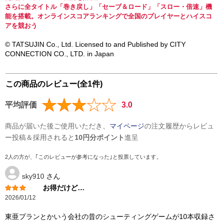
さらに全タイトル「巻き戻し」「セーブ＆ロード」「スロー・倍速」機
能を搭載。オンラインスコアランキングで全国のプレイヤーとハイスコ
アを競おう
© TATSUJIN Co., Ltd. Licensed to and Published by CITY
CONNECTION CO., LTD. in Japan
この商品のレビュー(全1件)
平均評価
3.0
商品が届いた後ご使用いただき、
マイページ
の注文履歴からレビュ
ー投稿＆採用されると
10円分ポイント
進呈
2人の方が、｢このレビューが参考になった｣と投票しています。
sky910
さん
お得だけど…
2026/01/12
東亜プランとかいう会社の昔のシューティングゲームが10本収録さ