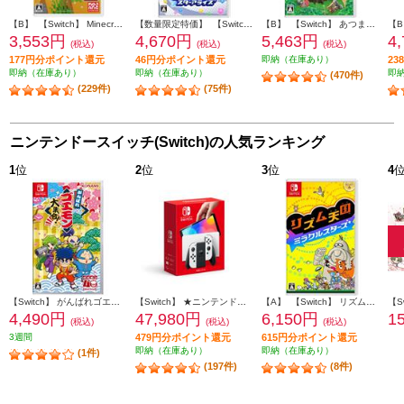
【B】 【Switch】 Minecraft（マインクラフト）
【数量限定特価】 【Switch】 星のカービィ スターアライズ
【B】 【Switch】 あつまれ どうぶつの森
3,553円
4,670円
5,463円
4
(税込)
(税込)
(税込)
177円分ポイント還元
46円分ポイント還元
即納（在庫あり）
2
即納（在庫あり）
即納（在庫あり）
即
(470件)
(229件)
(75件)
ニンテンドースイッチ(Switch)の人気ランキング
1
位
2
位
3
位
4
【Switch】 がんばれゴエモン大集合！
【Switch】 ★ニンテンドースイッチ本体 Nintendo Switch（有機ELモデル） Joy-Con(L)/(R) ホワイト
【A】 【Switch】 リズム天国 ミラクルスターズ
4,490円
47,980円
6,150円
1
(税込)
(税込)
(税込)
3週間
479円分ポイント還元
615円分ポイント還元
即納（在庫あり）
即納（在庫あり）
(1件)
(197件)
(8件)