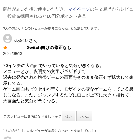
商品が届いた後ご使用いただき、
マイページ
の注文履歴からレビュ
ー投稿＆採用されると
10円分ポイント
進呈
3人の方が、｢このレビューが参考になった｣と投票しています。
sky910
さん
Switch向けの修正なし
2025/09/13
70インチの大画面でやっていると気分が悪くなる。
メニューとか、説明文の文字がギザギザで、
過去に発売された携帯ゲームの画面をそのまま修正せず拡大して表
示してる。
ゲーム画面もピクセルが荒く、モザイクの変なゲームをしている感
じになる。また、ジャンプするたびに画面が上下に大きく揺れて、
大画面だと気分が悪くなる。
このレビューは参考になりましたか？
はい
いいえ
1人の方が、｢このレビューが参考になった｣と投票しています。