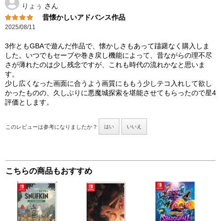
りょぅ
さん
昔懐かしいアドバンス作品
2025/08/11
3作ともGBAで遊んだ作品で、懐かしさもあって躊躇なく購入しま
した。いつでもセーブや巻き戻し機能によって、昔ながらの理不尽
さが薄れたのは少し残念ですが、これも時代の流れかなと思いま
す。
少し広くなった画面に合うよう画質にももう少しテコ入れして欲し
かったものの、久しぶりに悪魔城探索を堪能させてもらったので星4
評価とします。
このレビューは参考になりましたか？
はい
いいえ
こちらの商品もおすすめ