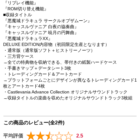
『リプレイ機能』
『ROM切り替え機能』
■収録タイトル
『悪魔城ドラキュラ サークルオブザムーン』
『キャッスルヴァニア 白夜の協奏曲』
『キャッスルヴァニア 暁月の円舞曲』
『悪魔城ドラキュラXX』
DELUXE EDITION内容物（初回限定生産となります）
・通常版（通常版ソフト＋ヒストリーノーツ）
・三方背ケース
→全ての特典物を収納できる、帯付きの紙製ハードケース
・手書きマップ＋データシート3枚
・トレーディングカード＆アートカード
→プラットフォームごとにデザインが異なるトレーディングカード1
枚とアートカード4枚
・Castlevania Advance Collection オリジナルサウンドトラック
→収録タイトルの楽曲を収めたオリジナルサウンドトラック3枚組
この商品のレビュー(全2件)
平均評価
2.5