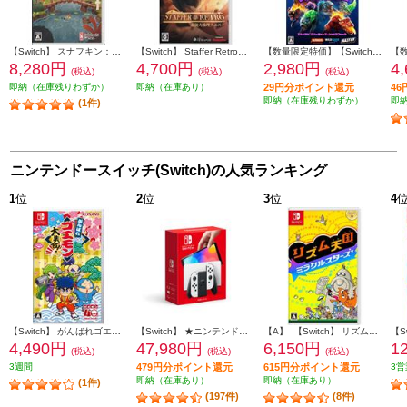
【Switch】 スナフキン：ムーミン谷のメロディ 限定版
【Switch】 Staffer Retro（ステッパー・レトロ）: 超能力推理クエスト
【数量限定特価】【Switch】 エルドラド クリーチャーズ・シャドウフォール
8,280円
4,700円
2,980円
4
(税込)
(税込)
(税込)
即納（在庫残りわずか）
即納（在庫あり）
29円分ポイント還元
4
即納（在庫残りわずか）
即
(1件)
ニンテンドースイッチ(Switch)の人気ランキング
1
位
2
位
3
位
4
【Switch】 がんばれゴエモン大集合！
【Switch】 ★ニンテンドースイッチ本体 Nintendo Switch（有機ELモデル） Joy-Con(L)/(R) ホワイト
【A】 【Switch】 リズム天国 ミラクルスターズ
4,490円
47,980円
6,150円
1
(税込)
(税込)
(税込)
3週間
479円分ポイント還元
615円分ポイント還元
3営
即納（在庫あり）
即納（在庫あり）
(1件)
(197件)
(8件)