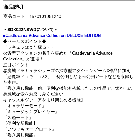
商品説明
商品コード：4570101051240
＜SDX022NSWDについて＞
■Castlevania Advance Collection DELUXE EDITION
◆セールスポイント◆
ドラキュラはまた蘇る・・・
探索型アクションの名作を集めた「Castlevania Advance
Collection」が登場！
注目ポイント
悪魔城ドラキュラシリーズの探索型アクションゲーム3作品に加え、
「悪魔城ドラキュラXX」、初公開となる未公開アートなどを収録し
た本作。
「巻き戻し機能」他、便利な機能も搭載したこの作品で、懐かしの
悪魔城探索をお楽しみください
キャッスルヴァニアをより楽しめる機能】
『ギャラリーモード』
『ミュージックプレイヤー』
『図鑑モード』
【便利な新機能】
『いつでもセーブ/ロード』
『巻き戻し機能』