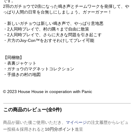
です。
2羽のガチョウで2倍になった鳴き声とチームワークを発揮して、や
っぱり人間の日常を台無しにしましょう。ガァーガァー！
・新しいガチョウは新しい鳴き声で、やっぱり意地悪
・2人同時プレイで、村の隅々まで自由に散策
・2人同時プレイで、さらに大きな問題を引き起こす
・片方のJoy-Con™をおすそわけしてプレイ可能
【同梱物】
・表裏ジャケット
・ガチョウのマグネットコレクション
・手描きの村の地図
© 2023 House House in cooperation with Panic
この商品のレビュー(全0件)
商品が届いた後ご使用いただき、
マイページ
の注文履歴からレビュ
ー投稿＆採用されると
10円分ポイント
進呈