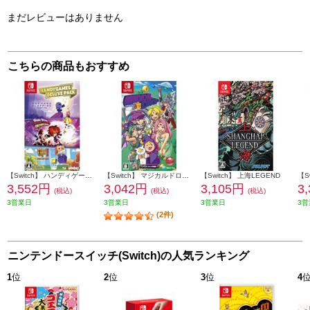
まだレビューはありません
こちらの商品もおすすめ
【Switch】 ハンディゲームズ デラックスパック
【Switch】 マジカルドロップVI
【Switch】 上海LEGEND
3,552円
3,042円
3,105円
3
(税込)
(税込)
(税込)
3営業日
3営業日
3営業日
3営
(2件)
ニンテンドースイッチ(Switch)の人気ランキング
1
位
2
位
3
位
4