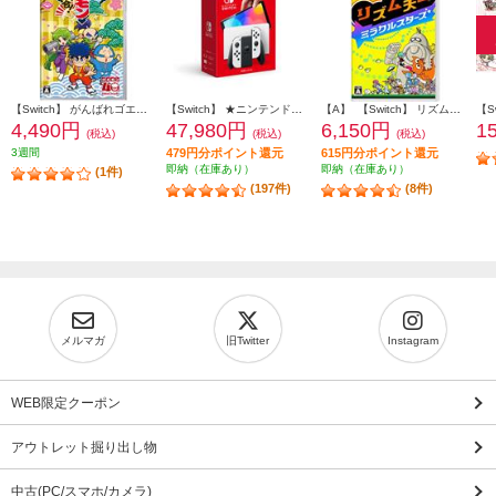
【Switch】 がんばれゴエモン大集合！
【Switch】 ★ニンテンドースイッチ本体 Nintendo Switch（有機ELモデル） Joy-Con(L)/(R) ホワイト
【A】 【Switch】 リズム天国 ミラクルスターズ
4,490円
47,980円
6,150円
1
(税込)
(税込)
(税込)
3週間
479円分ポイント還元
615円分ポイント還元
即納（在庫あり）
即納（在庫あり）
(1件)
(197件)
(8件)
メルマガ
旧Twitter
Instagram
WEB限定クーポン
アウトレット掘り出し物
中古(PC/スマホ/カメラ)