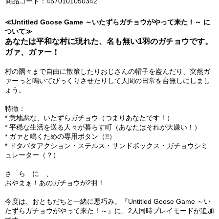
商品コード：4570101050342
≪Untitled Goose Game ～いたずらガチョウがやって来た！～ に
ついて≫
あなたは平和な村に現れた、名も無い1羽のガチョウです。
ガァ、ガァー！
村の隅々まで自由に散策したりおじさんの帽子を盗んだり、突然ガ
ァーっと鳴いてびっくりさせたりして人間の日常を台無しにしまし
ょう。
特徴：
* 意地悪な、いたずらガチョウ（つまりあなたです！）
* 平穏な生活を送る人々が暮らす町（あなたはそれが大嫌い！）
* ガァと鳴くための専用ボタン（!!）
* ドタバタアクション・ステルス・サンドボックス・ガチョウシミ
ュレーター（？）
さ ら に 、
おやまぁ！あのガチョウが2羽！
今度は、おともだちと一緒に悪巧み。『Untitled Goose Game ～い
たずらガチョウがやって来た！～』に、2人同時プレイモードが追加