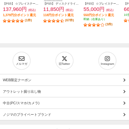
【PS5】 ☆プレイステーション5 Pro本体（N）
【PS5】 ディスクドライブ(Slimモデル用)
【PS5】 ☆プレイステーション5本体 デジタル・エディション 日本語専用 Console Language: Japanese only
137,960円
11,850円
55,000円
6
(税込)
(税込)
(税込)
1,379円分ポイント還元
118円分ポイント還元
550円分ポイント還元
10
即納（在庫あり）
(1件)
(67件)
(3件)
メルマガ
旧Twitter
Instagram
WEB限定クーポン
アウトレット掘り出し物
中古(PC/スマホ/カメラ)
ノジマのプライベートブランド