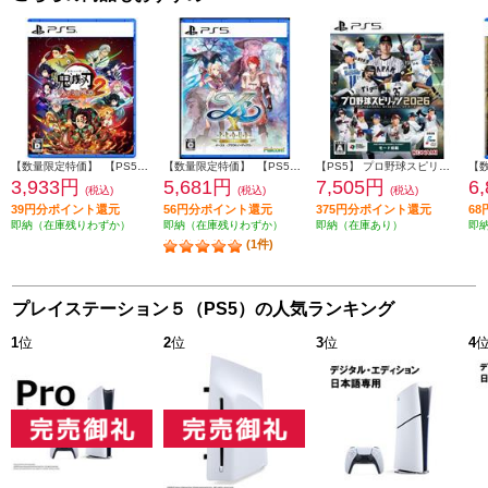
【数量限定特価】 【PS5】 鬼滅の刃 ヒノカミ血風譚2 通常版（特典：みにきゃらイラスト マルチケース[4種セット]付き）
【数量限定特価】 【PS5】 イースX -Proud NORDICS-
【PS5】 プロ野球スピリッツ2026
3,933円
5,681円
7,505円
6
(税込)
(税込)
(税込)
39円分ポイント還元
56円分ポイント還元
375円分ポイント還元
6
即納（在庫残りわずか）
即納（在庫残りわずか）
即納（在庫あり）
即
(1件)
プレイステーション５（PS5）の人気ランキング
1
位
2
位
3
位
4