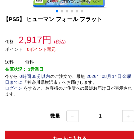
【PS5】 ヒューマン フォール フラット
2,917円
価格
(税込)
ポイント
0ポイント還元
送料
無料
在庫状況：
3営業日
今から
0
時間
35
分以内
のご注文で、最短
2026
年
08
月
14
日
金曜
日
までに
「
神奈川県横浜市
」
へお届けします。
ログイン
をすると、お客様のご住所への最短お届け日が表示され
ます。
－
＋
数量
1
カートに入れる