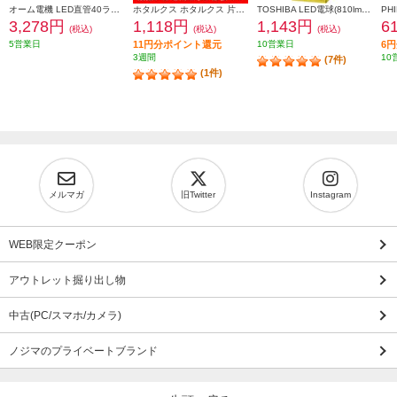
オーム電機 LED直管40ラピッド 22.0W 昼白色 LDF40SSN2224PA
ホタルクス ホタルクス 片側給電 要工事 直管LEDランプ20形(FL20相当) 屋内用 10.0W 昼白色(5000K) 全光束1550lm G13口金 580mm LD20T50-10-15G13-H1
TOSHIBA LED電球(810lm/電球色・T形E26口金・60W相当) 全方向約300度 LDT7L-G-S-60V1
3,278円
1,118円
1,143円
6
(税込)
(税込)
(税込)
5営業日
11円分ポイント還元
10営業日
6
3週間
10
(7件)
(1件)
メルマガ
旧Twitter
Instagram
WEB限定クーポン
アウトレット掘り出し物
中古(PC/スマホ/カメラ)
ノジマのプライベートブランド