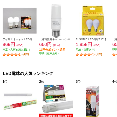
アイリスオーヤマ LED電球 E26 広配光 60形相当 電球色 2個セット LDA7L-G-6T62P
【送料無料キャンペーン中】 ELSONIC LED電球【E26T型/40W/電球色】 ECE26T40L
ELSONIC LED電球E17【60形/電球色/2個セット】 LDA6LGE17602DE
969円
660円
1,958円
6
(税込)
(税込)
(税込)
未定（入荷次第お届け）
19円分ポイント還元
即納（在庫あり）
即
即納（在庫あり）
(4件)
(2件)
LED電球の人気ランキング
1
位
2
位
3
位
4