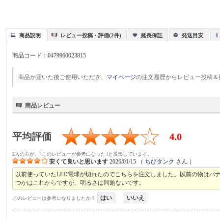
商品説明
レビュー投稿・評価(2件)
延長保証
発送目安
商品コード：
0479960023815
商品が届いた後ご使用いただき、
マイページ
の注文履歴からレビュー投稿＆
商品レビュー
平均評価
4.0
2人の方が、｢このレビューが参考になった｣と投票しています。
安くて良いと思います
2026/01/15
（
ちびタンク
さん ）
以前使っていたLED電球が切れたのでこちらを注文しました。以前の物はパナ
つかはこれからですが、明るさは問題ないです。
はい
いいえ
このレビューは参考になりましたか？