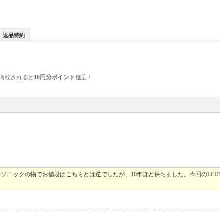
返品特約
掲載されると
10円分ポイント
進呈！
ソニックの物でお値段はこちらとは逆でしたが、10年ほど保ちました。今回のLE