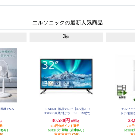
エルソニックの最新人気商品
3
位
風機 ES-A
ELSONIC 液晶テレビ【32V型/HD
エルソニッ
D500GB内蔵/地デジ・BS・110度C
ドア/右開き
S/Wチューナー】 EHD-TB32R4
30,580円
23
)
(税込)
元
917円分ポイント還元
719
庫あり）
発送目安:
即納（在庫あり）
発送目
件)
(7件)