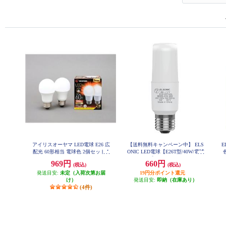
アイリスオーヤマ LED電球 E26 広
【送料無料キャンペーン中】 ELS
E
配光 60形相当 電球色 2個セット L
ONIC LED電球【E26T型/40W/電球
DA7L-G-6T62P
色】 ECE26T40L
969円
660円
(税込)
(税込)
発送目安:
未定（入荷次第お届
19円分ポイント還元
け）
発送目安:
即納（在庫あり）
(4件)