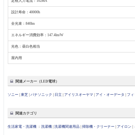
定格入力電流：102mA
設計寿命：40000h
全光束：840lm
エネルギー消費効率：147.4lm/W
光色：昼白色相当
屋内用
関連メーカー（LED電球）
ソニー
|
東芝
|
パナソニック
|
日立
|
アイリスオーヤマ
|
アイ・オーデータ
|
フィ
関連カテゴリ
生活家電・洗濯機
：
洗濯機
|
洗濯機関連用品
|
掃除機・クリーナー
|
アイロン
|