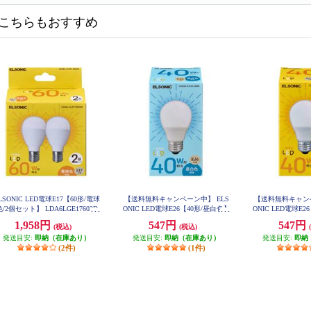
こちらもおすすめ
LSONIC LED電球E17【60形/電球
【送料無料キャンペーン中】 ELS
【送料無料キャンペ
色/2個セット】 LDA6LGE17602D
ONIC LED電球E26【40形/昼白色】
ONIC LED電球E
E
LDA4NGE2640WE
LDA4LGE
1,958円
547円
547円
(税込)
(税込)
発送目安:
即納（在庫あり）
発送目安:
即納（在庫あり）
発送目安:
即納
(2件)
(1件)