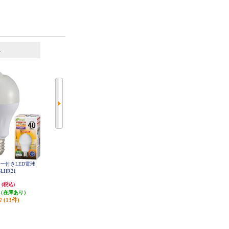
6
7
位
位
位
ー付きLED電球
TOSHIBA LED電球 26口金 一般
Panasonic パルック LED電球 プレ
5LHR21
電球形100W形相当 昼白色 LDA1
ミア 2個入り 電球色相当 広配光タ
1N-G-100V1
イプ LDA7LGSK6CF2T
円
1,557円
3,500円
(税込)
(税込)
(税込)
（在庫あり）
発送目安:
10営業日
発送目安:
即納（在庫残りわず
(13件)
(1件)
か）