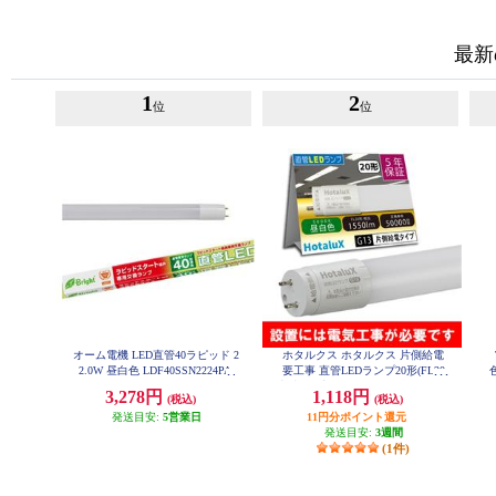
最新
1
2
位
位
オーム電機 LED直管40ラピッド 2
ホタルクス ホタルクス 片側給電
2.0W 昼白色 LDF40SSN2224PA
要工事 直管LEDランプ20形(FL20
相当) 屋内用 10.0W 昼白色(5000K)
3,278円
1,118円
(税込)
(税込)
全光束1550lm G13口金 580mm LD
20T50-10-15G13-H1
発送目安:
5営業日
11円分ポイント還元
発送目安:
3週間
(1件)