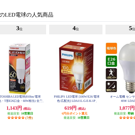
のLED電球の人気商品
3
4
5
位
位
TOSHIBA LED電球(810lm/電球
PHILIPS LED電球 [100W/E26/電球
オーム電機 センサ
色・T形E26口金・60W相当) 全方
色/広配光] LDA11L-G-E-K-1P
40Ｗ LDA
向約300度 LDT7L-G-S-60V1
1,143円
619円
1,077
(税込)
(税込)
発送目安:
10営業日
6円分ポイント還元
発送目安:
即納
(7件)
発送目安:
10営業日