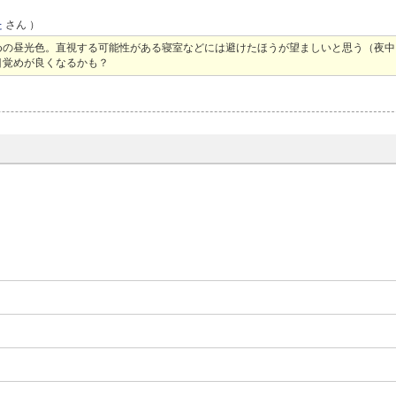
た
さん ）
めの昼光色。直視する可能性がある寝室などには避けたほうが望ましいと思う（夜中
目覚めが良くなるかも？