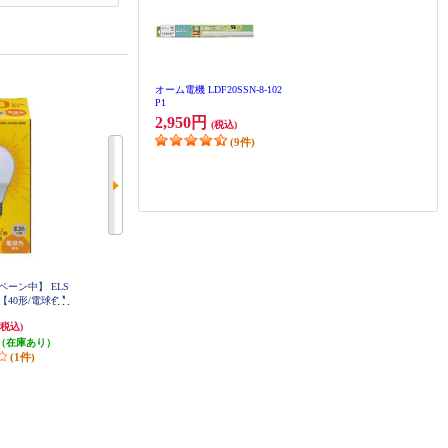
オーム電機 LDF20SSN-8-102
P1
2,950円
(税込)
(9件)
ーン中】 ELS
オーム電機 センサー付きLED電球
ELSONIC E17T型LED電球60W EC
E17T60D
26【40形/電球色】
40Ｗ LDA5LHR21
2640DE
1,077円
660円
(税込)
(税込)
(税込)
（在庫あり）
発送目安:
即納（在庫あり）
19円分ポイント還元
(1件)
(13件)
発送目安:
即納（在庫あり）