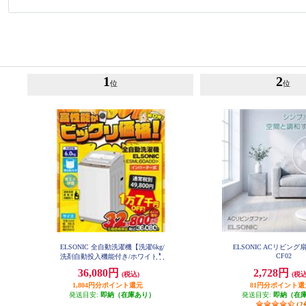
1
2
位
位
ELSONIC 全自動洗濯機【洗濯6kg/
ELSONIC ACリビング扇
CF02
洗剤自動投入機能付き/ホワイト】
ESM-L60ADD
36,080円
2,728円
(税込)
(税込
1,804円分ポイント還元
81円分ポイント還
発送目安:
即納（在庫あり）
発送目安:
即納（在
(2