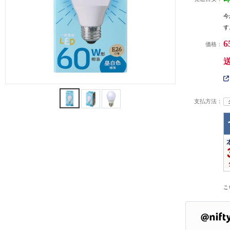
今
す
6
価格：
支払方法：
こ