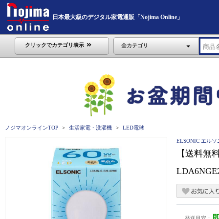
日本最大級のデジタル家電通販「Nojima Online」
クリックでカテゴリ表示
全カテゴリ
ノジマオンラインTOP
生活家電・洗濯機
LED電球
ELSONIC エル
【送料無料キ
LDA6NGE
発送目安：