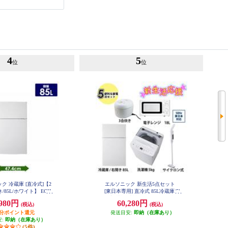
4
5
位
位
ク 冷蔵庫 [直冷式]【2
エルソニック 新生活5点セット
/85L/ホワイト】 ECH-
[東日本専用] 直冷式 85L冷蔵庫/5k
R85
g洗濯機/単機能50Hzレンジ/3合マ
,980円
60,280円
(税込)
(税込)
イコン炊飯器/コードレスクリーナ
円分ポイント還元
ー/ホワイト 26SHIN-A5W50-ESET
発送目安:
即納（在庫あり）
安:
即納（在庫あり）
(5件)