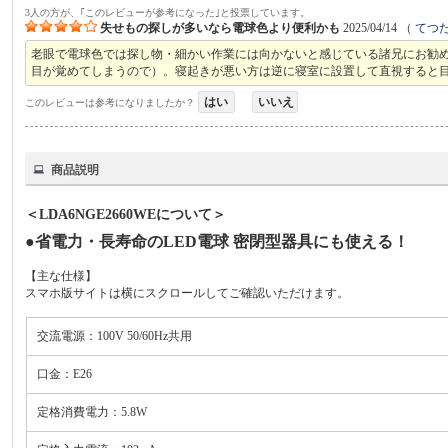
3人の方が、｢このレビューが参考になった｣と投票しています。
失せもの探しが多いなら電球色より便利かも
2025/04/14
（
てつ
老眼で電球色では探し物・細かい作業には向かないと感じている諸兄にお勧
目が覚めてしまうので）。寝起きが悪い方は逆に寝室に設置して直視すると
はい
いいえ
このレビューは参考になりましたか？
商品説明
＜LDA6NGE2660WEについて＞
●省電力・長寿命のLED電球 密閉型器具にも使える！
【主な仕様】
スマホ版サイトは横にスクロールしてご確認いただけます。
交流電源：100V 50/60Hz共用
口金：E26
定格消費電力：5.8W