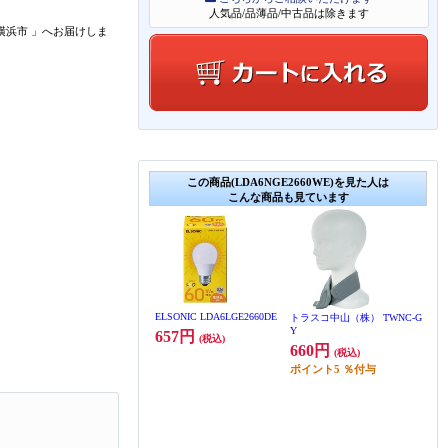
人気品/品薄品/中古品は除きます
横浜市
」
へお届けしま
この商品(LDA6NGE2660WE)を見た人は
こんな商品も見ています
ELSONIC LDA6LGE2660DE
トラスコ中山（株） TWNC-G
Y
657円
(税込)
660円
(税込)
ポイント
5
％付与