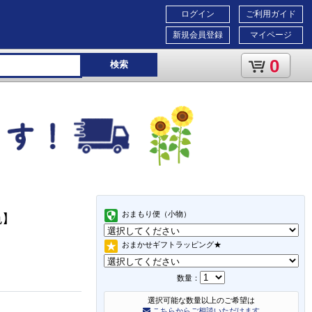
ログイン
ご利用ガイド
新規会員登録
マイページ
0
検索
おまもり便（小物）
色】
おまかせギフトラッピング★
数量：
選択可能な数量以上のご希望は
こちらからご相談いただけます