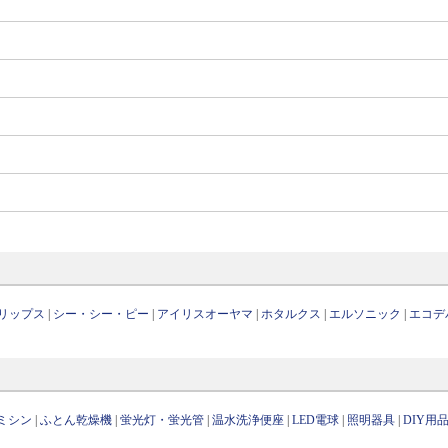
リップス
|
シー・シー・ピー
|
アイリスオーヤマ
|
ホタルクス
|
エルソニック
|
エコデ
ミシン
|
ふとん乾燥機
|
蛍光灯・蛍光管
|
温水洗浄便座
|
LED電球
|
照明器具
|
DIY用