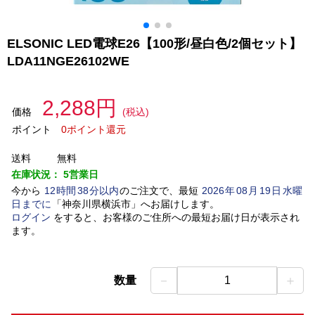
ELSONIC LED電球E26【100形/昼白色/2個セット】
LDA11NGE26102WE
2,288円
価格
(税込)
ポイント
0ポイント還元
送料
無料
在庫状況：
5営業日
今から
12
時間
38
分以内
のご注文で、最短
2026
年
08
月
19
日
水曜
日
までに
「
神奈川県横浜市
」
へお届けします。
ログイン
をすると、お客様のご住所への最短お届け日が表示され
ます。
－
＋
数量
1