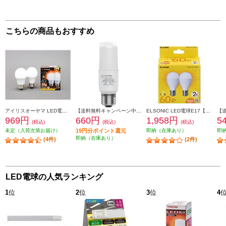
こちらの商品もおすすめ
アイリスオーヤマ LED電球 E26 広配光 60形相当 電球色 2個セット LDA7L-G-6T62P
【送料無料キャンペーン中】 ELSONIC LED電球【E26T型/40W/電球色】 ECE26T40L
ELSONIC LED電球E17【60形/電球色/2個セット】 LDA6LGE17602DE
969円
660円
1,958円
5
(税込)
(税込)
(税込)
未定（入荷次第お届け）
19円分ポイント還元
即納（在庫あり）
即
即納（在庫あり）
(4件)
(2件)
LED電球の人気ランキング
1
位
2
位
3
位
4