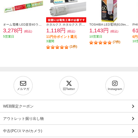
オーム電機 LED直管40ラピッド 22.0W 昼白色 LDF40SSN2224PA
ホタルクス ホタルクス 片側給電 要工事 直管LEDランプ20形(FL20相当) 屋内用 10.0W 昼白色(5000K) 全光束1550lm G13口金 580mm LD20T50-10-15G13-H1
TOSHIBA LED電球(810lm/電球色・T形E26口金・60W相当) 全方向約300度 LDT7L-G-S-60V1
3,278円
1,118円
1,143円
6
(税込)
(税込)
(税込)
5営業日
11円分ポイント還元
10営業日
6
3週間
10
(7件)
(1件)
メルマガ
旧Twitter
Instagram
WEB限定クーポン
アウトレット掘り出し物
中古(PC/スマホ/カメラ)