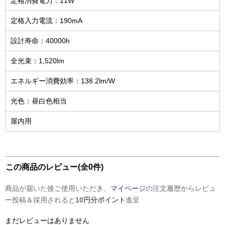
定格消費電力：11W
定格入力電流：190mA
設計寿命：40000h
全光束：1,520lm
エネルギー消費効率：138.2lm/W
光色：昼白色相当
屋内用
この商品のレビュー(全0件)
商品が届いた後ご使用いただき、
マイページ
の注文履歴からレビュ
ー投稿＆採用されると
10円分ポイント
進呈
まだレビューはありません