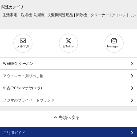
関連カテゴリ
生活家電・洗濯機
:
洗濯機
|
洗濯機関連用品
|
掃除機・クリーナー
|
アイロン
|
ミシ
メルマガ
旧Twitter
Instagram
WEB限定クーポン
アウトレット掘り出し物
中古(PC/スマホ/カメラ)
ノジマのプライベートブランド
先頭へ戻る
ご利用ガイド