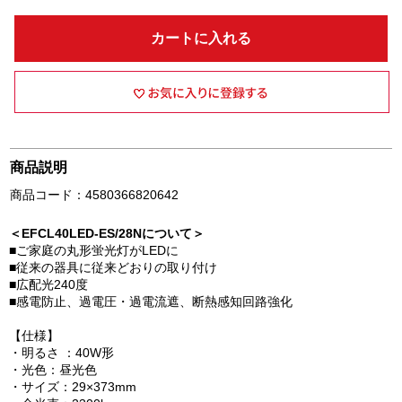
カートに入れる
商品説明
商品コード：4580366820642
＜EFCL40LED-ES/28Nについて＞
■ご家庭の丸形蛍光灯がLEDに
■従来の器具に従来どおりの取り付け
■広配光240度
■感電防止、過電圧・過電流遮、断熱感知回路強化
【仕様】
・明るさ ：40W形
・光色：昼光色
・サイズ：29×373mm