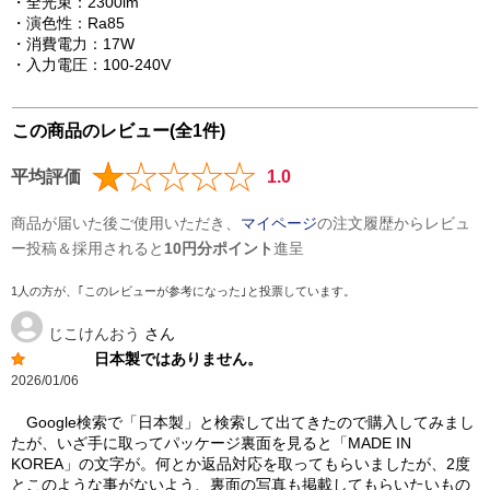
・全光束：2300lm
・演色性：Ra85
・消費電力：17W
・入力電圧：100-240V
この商品のレビュー(全1件)
平均評価
1.0
商品が届いた後ご使用いただき、
マイページ
の注文履歴からレビュ
ー投稿＆採用されると
10円分ポイント
進呈
1人の方が、｢このレビューが参考になった｣と投票しています。
じこけんおう
さん
日本製ではありません。
2026/01/06
Google検索で「日本製」と検索して出てきたので購入してみまし
たが、いざ手に取ってパッケージ裏面を見ると「MADE IN
KOREA」の文字が。何とか返品対応を取ってもらいましたが、2度
とこのような事がないよう、裏面の写真も掲載してもらいたいもの