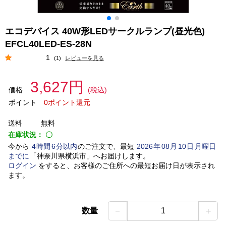
エコデバイス 40W形LEDサークルランプ(昼光色)
EFCL40LED-ES-28N
1
(1)
レビューを見る
3,627円
価格
(税込)
ポイント
0ポイント還元
送料
無料
在庫状況：
〇
今から
4
時間
6
分以内
のご注文で、最短
2026
年
08
月
10
日
月曜日
までに
「
神奈川県横浜市
」
へお届けします。
ログイン
をすると、お客様のご住所への最短お届け日が表示され
ます。
－
＋
数量
1