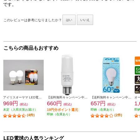
です。
このレビューは参考になりましたか？
はい
いいえ
こちらの商品もおすすめ
アイリスオーヤマ LED電球 E26 広配光 60形相当 電球色 2個セット LDA7L-G-6T62P
【送料無料キャンペーン中】 ELSONIC LED電球【E26T型/40W/電球色】 ECE26T40L
【送料無料キャンペーン中】 ELSONIC LED電球E26【60形/昼白色】 LDA6NGE2660WE
969円
660円
657円
1
(税込)
(税込)
(税込)
未定（入荷次第お届け）
19円分ポイント還元
即納（在庫あり）
即
即納（在庫あり）
(4件)
(2件)
LED電球の人気ランキング