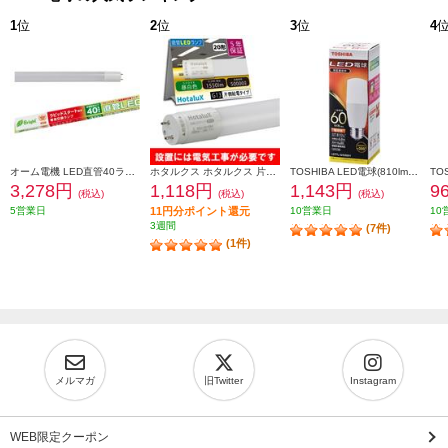
1
位
2
位
3
位
4
オーム電機 LED直管40ラピッド 22.0W 昼白色 LDF40SSN2224PA
ホタルクス ホタルクス 片側給電 要工事 直管LEDランプ20形(FL20相当) 屋内用 10.0W 昼白色(5000K) 全光束1550lm G13口金 580mm LD20T50-10-15G13-H1
TOSHIBA LED電球(810lm/電球色・T形E26口金・60W相当) 全方向約300度 LDT7L-G-S-60V1
3,278円
1,118円
1,143円
9
(税込)
(税込)
(税込)
5営業日
11円分ポイント還元
10営業日
10
3週間
(7件)
(1件)
メルマガ
旧Twitter
Instagram
WEB限定クーポン