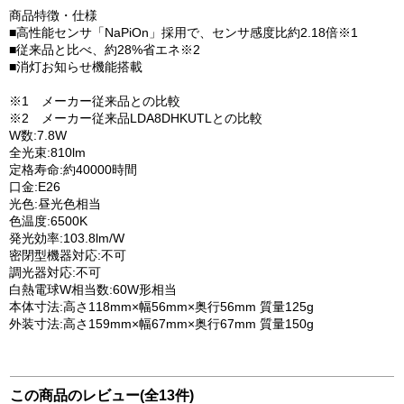
商品特徴・仕様
■高性能センサ「NaPiOn」採用で、センサ感度比約2.18倍※1
■従来品と比べ、約28%省エネ※2
■消灯お知らせ機能搭載
※1 メーカー従来品との比較
※2 メーカー従来品LDA8DHKUTLとの比較
W数:7.8W
全光束:810lm
定格寿命:約40000時間
口金:E26
光色:昼光色相当
色温度:6500K
発光効率:103.8lm/W
密閉型機器対応:不可
調光器対応:不可
白熱電球W相当数:60W形相当
本体寸法:高さ118mm×幅56mm×奥行56mm 質量125g
外装寸法:高さ159mm×幅67mm×奥行67mm 質量150g
この商品のレビュー(全13件)