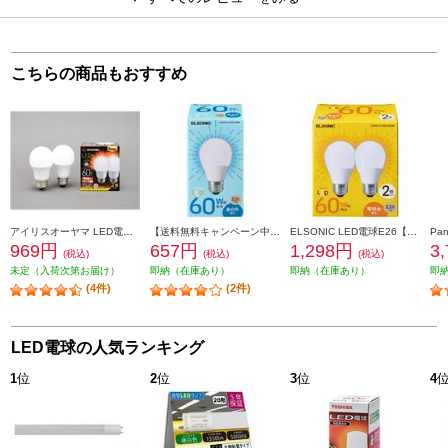
こちらの商品もおすすめ
アイリスオーヤマ LED電球 E26 広配光 60形相当 電球色 2個セット LDA7L-G-6T62P
【送料無料キャンペーン中】 ELSONIC LED電球E26【60形/昼白色】 LDA6NGE2660WE
ELSONIC LED電球E26【60形/電球色/2個セット】 LDA6LGE26602DE
969円
657円
1,298円
3
(税込)
(税込)
(税込)
未定（入荷次第お届け）
即納（在庫あり）
即納（在庫あり）
即
(4件)
(2件)
LED電球の人気ランキング
1
位
2
位
3
位
4