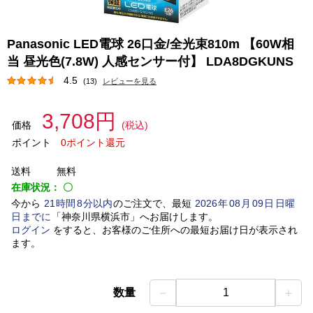
Panasonic LED電球 26口金/全光束810m 【60W相
当 昼光色(7.8W) 人感センサー付】 LDA8DGKUNS
4.5
(13)
レビューを見る
3,708円
価格
(税込)
ポイント
0ポイント還元
送料
無料
在庫状況：
〇
今から
21
時間
8
分以内
のご注文で、最短
2026
年
08
月
09
日
日曜
日
までに
「
神奈川県横浜市
」
へお届けします。
ログイン
をすると、お客様のご住所への最短お届け日が表示され
ます。
－
＋
数量
1