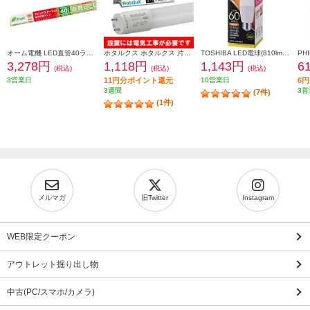
オーム電機 LED直管40ラピッド 22.0W 昼白色 LDF40SSN2224PA
ホタルクス ホタルクス 片側給電 要工事 直管LEDランプ20形(FL20相当) 屋内用 10.0W 昼白色(5000K) 全光束1550lm G13口金 580mm LD20T50-10-15G13-H1
TOSHIBA LED電球(810lm/電球色・T形E26口金・60W相当) 全方向約300度 LDT7L-G-S-60V1
3,278円
1,118円
1,143円
6
(税込)
(税込)
(税込)
3営業日
11円分ポイント還元
10営業日
6
3週間
3営
(7件)
(1件)
メルマガ
旧Twitter
Instagram
WEB限定クーポン
アウトレット掘り出し物
中古(PC/スマホ/カメラ)