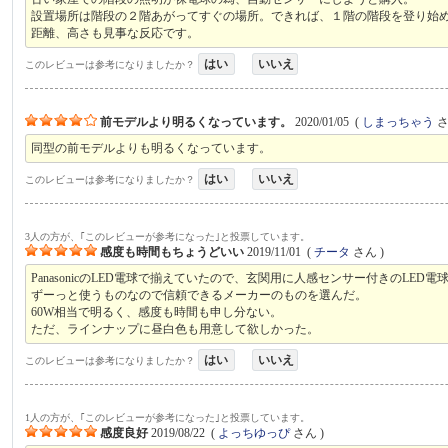
設置場所は階段の２階あがってすぐの場所。できれば、１階の階段を登り始
距離、高さも見事な反応です。
はい
いいえ
このレビューは参考になりましたか？
前モデルより明るくなっています。
2020/01/05
(
しまっちゃう
さ
同型の前モデルよりも明るくなっています。
はい
いいえ
このレビューは参考になりましたか？
3人の方が、｢このレビューが参考になった｣と投票しています。
感度も時間もちょうどいい
2019/11/01
(
チータ
さん )
PanasonicのLED電球で揃えていたので、玄関用に人感センサー付きのLED
ずーっと使うものなので信頼できるメーカーのものを選んだ。
60W相当で明るく、感度も時間も申し分ない。
ただ、ラインナップに昼白色も用意して欲しかった。
はい
いいえ
このレビューは参考になりましたか？
1人の方が、｢このレビューが参考になった｣と投票しています。
感度良好
2019/08/22
(
よっちゆっぴ
さん )