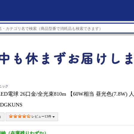
ソニック
ic LED電球 26口金/全光束810m 【60W相当 昼光色(7.8W
8DGKUNS
レビュー13件
即納（在庫残りわずか）