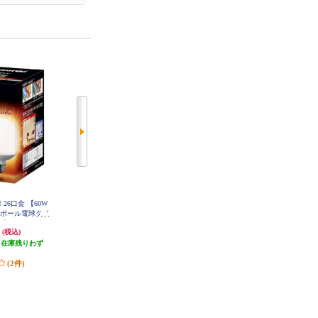
電球 26口金 【60W
Panasonic LED電球 26口金 【60W
オーム電機 センサー付きLED電球
W) ボール電球タイ
相当 昼光色(7.3W) 広配光タイプ】
40Ｗ LDA5LHR21
 LDG6LG95
調光器対応 LDA7DGDSK6
円
2,442円
1,077円
(税込)
(税込)
(税込)
（在庫残りわず
発送目安:
即納（在庫あり）
発送目安:
即納（在庫あり）
）
(13件)
(2件)