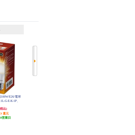
6
7
位
位
位
[100W/E26/電球
オーム電機 センサー付きLED電球
TOSHIBA LED電球 26口金 一般
L-G-E-K-1P
40Ｗ LDA5LHR21
電球形100W形相当 昼白色 LDA1
1N-G-100V1
1,077円
1,557円
(税込)
(税込)
(税込)
ント還元
発送目安:
即納（在庫あり）
発送目安:
10営業日
10営業日
(13件)
(1件)