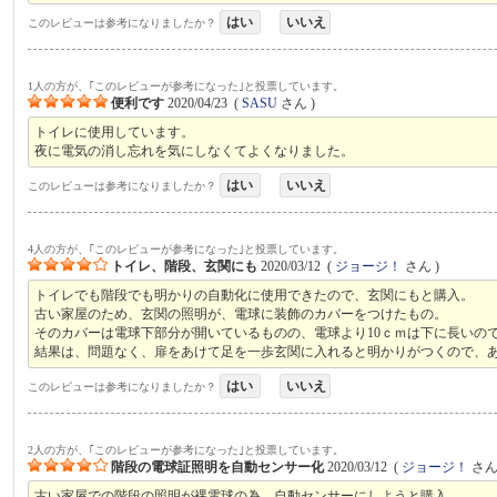
はい
いいえ
このレビューは参考になりましたか？
1人の方が、｢このレビューが参考になった｣と投票しています。
便利です
2020/04/23
(
SASU
さん )
トイレに使用しています。
夜に電気の消し忘れを気にしなくてよくなりました。
はい
いいえ
このレビューは参考になりましたか？
4人の方が、｢このレビューが参考になった｣と投票しています。
トイレ、階段、玄関にも
2020/03/12
(
ジョージ！
さん )
トイレでも階段でも明かりの自動化に使用できたので、玄関にもと購入。
古い家屋のため、玄関の照明が、電球に装飾のカバーをつけたもの。
そのカバーは電球下部分が開いているものの、電球より10ｃｍは下に長いの
結果は、問題なく、扉をあけて足を一歩玄関に入れると明かりがつくので、
はい
いいえ
このレビューは参考になりましたか？
2人の方が、｢このレビューが参考になった｣と投票しています。
階段の電球証照明を自動センサー化
2020/03/12
(
ジョージ！
さん 
古い家屋での階段の照明が裸電球の為、自動センサーにしようと購入。