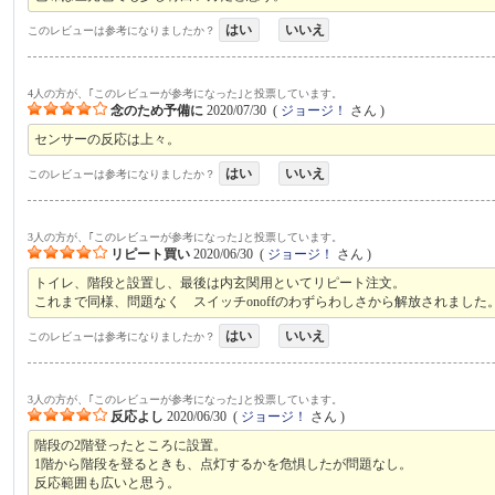
はい
いいえ
このレビューは参考になりましたか？
4人の方が、｢このレビューが参考になった｣と投票しています。
念のため予備に
2020/07/30
(
ジョージ！
さん )
センサーの反応は上々。
はい
いいえ
このレビューは参考になりましたか？
3人の方が、｢このレビューが参考になった｣と投票しています。
リピート買い
2020/06/30
(
ジョージ！
さん )
トイレ、階段と設置し、最後は内玄関用といてリピート注文。
これまで同様、問題なく スイッチonoffのわずらわしさから解放されました
はい
いいえ
このレビューは参考になりましたか？
3人の方が、｢このレビューが参考になった｣と投票しています。
反応よし
2020/06/30
(
ジョージ！
さん )
階段の2階登ったところに設置。
1階から階段を登るときも、点灯するかを危惧したが問題なし。
反応範囲も広いと思う。