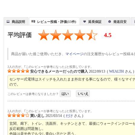
商品説明
レビュー投稿・評価(13件)
延長保証
発送目安
平均評価
4.5
商品が届いた後ご使用いただき、
マイページ
の注文履歴からレビュー投稿＆
2人の方が、｢このレビューが参考になった｣と投票しています。
安心できるメーカーだったので購入
2022/09/13
(
WEALTH
さん )
センサー式電球はスイッチを入れたまま外出する事になるので、様々なマイ
ので。
はい
いいえ
このレビューは参考になりましたか？
2人の方が、｢このレビューが参考になった｣と投票しています。
買い足し
2021/03/14
(
だけ
さん )
玄関、廊下、トイレ、洗面所、キッチンときて、最後にウォークインクロー
反応範囲は問題無し。
色味は昼光色でも少し青白い方だと思う。