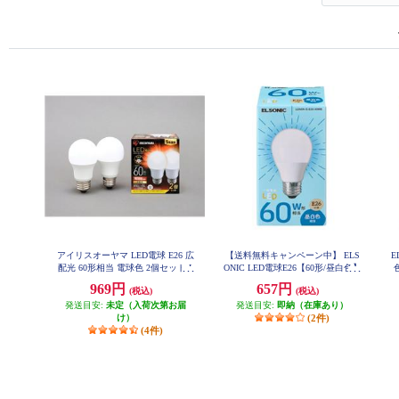
アイリスオーヤマ LED電球 E26 広
【送料無料キャンペーン中】 ELS
E
配光 60形相当 電球色 2個セット L
ONIC LED電球E26【60形/昼白色】
DA7L-G-6T62P
LDA6NGE2660WE
969円
657円
(税込)
(税込)
発送目安:
未定（入荷次第お届
発送目安:
即納（在庫あり）
け）
(2件)
(4件)