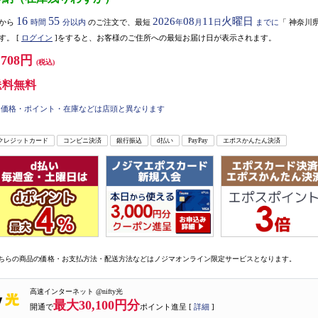
16
55
2026
08
11
火曜日
から
時間
分以内
のご注文で、最短
年
月
日
までに
「
神奈川
す。
[
ログイン
]をすると、お客様のご住所への最短お届け日が表示されます。
,708円
(税込)
送料無料
価格・ポイント・在庫などは店頭と異なります
クレジットカード
コンビニ決済
銀行振込
d払い
PayPay
エポスかんたん決済
ちらの商品の価格・お支払方法・配送方法などはノジマオンライン限定サービスとなります。
高速インターネット @nifty光
最大30,100円分
開通で
ポイント進呈 [
詳細
]