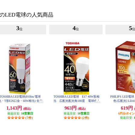
のLED電球の人気商品
3
4
5
位
位
TOSHIBA LED電球(810lm/電球
TOSHIBA LED電球 E17 40W形相
PHILIPS LED電球 
色・T形E26口金・60W相当) 全方
当 広配光配光角180度 電球色 L
色/広配光] LDA11
DA4L-G-E17S40V2
向約300度 LDT7L-G-S-60V1
1,143円
963円
619円
(税込)
(税込)
発送目安:
10営業日
発送目安:
10営業日
6円分ポイ
(7件)
(2件)
発送目安: