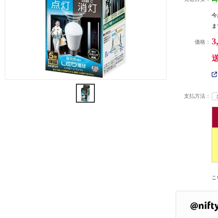
今
ま
3
価格：
支払方法：
こ