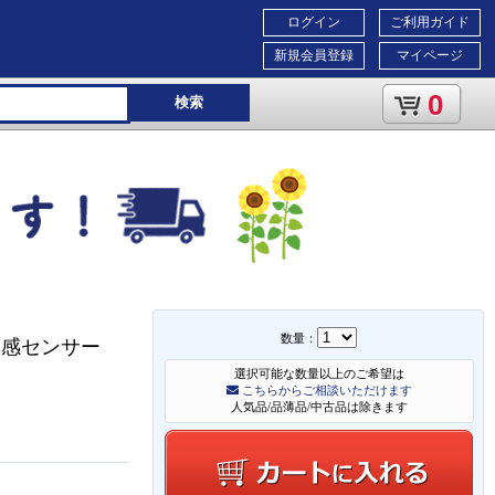
ログイン
ご利用ガイド
新規会員登録
マイページ
0
検索
数量：
) 人感センサー
選択可能な数量以上のご希望は
こちらからご相談いただけます
人気品/品薄品/中古品は除きます