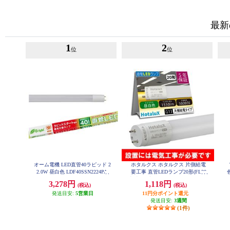
最新
1
2
位
位
オーム電機 LED直管40ラピッド 2
ホタルクス ホタルクス 片側給電
2.0W 昼白色 LDF40SSN2224PA
要工事 直管LEDランプ20形(FL20
相当) 屋内用 10.0W 昼白色(5000K)
3,278円
1,118円
(税込)
(税込)
全光束1550lm G13口金 580mm LD
20T50-10-15G13-H1
発送目安:
5営業日
11円分ポイント還元
発送目安:
3週間
(1件)