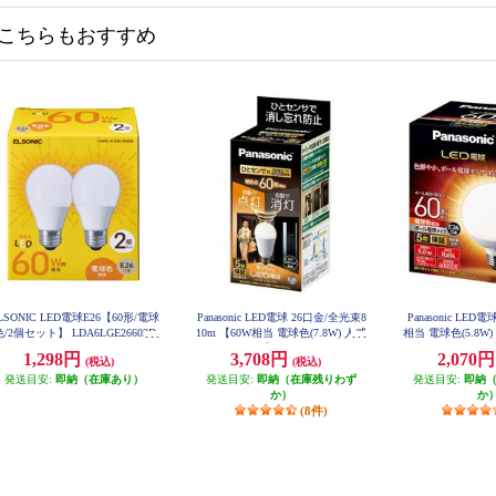
こちらもおすすめ
LSONIC LED電球E26【60形/電球
Panasonic LED電球 26口金/全光束8
Panasonic LED
色/2個セット】 LDA6LGE26602D
10m 【60W相当 電球色(7.8W) 人感
相当 電球色(5.8
E
センサー付】 LDA8LGKUNS
プ ★屋外器具対応】
1,298円
3,708円
2,070
(税込)
(税込)
W
発送目安:
即納（在庫あり）
発送目安:
即納（在庫残りわず
発送目安:
即納
か）
か
(8件)