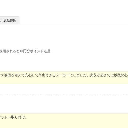
返品特約
採用されると
10円分ポイント
進呈
ナス要因を考えて安心して外出できるメーカーにしました。火災が起きては以後の心
ゼットへ取り付け。