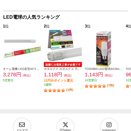
LED電球の人気ランキング
1
位
2
位
3
位
4
オーム電機 LED直管40ラピッド 22.0W 昼白色 LDF40SSN2224PA
ホタルクス ホタルクス 片側給電 要工事 直管LEDランプ20形(FL20相当) 屋内用 10.0W 昼白色(5000K) 全光束1550lm G13口金 580mm LD20T50-10-15G13-H1
TOSHIBA LED電球(810lm/電球色・T形E26口金・60W相当) 全方向約300度 LDT7L-G-S-60V1
3,278円
1,118円
1,143円
9
(税込)
(税込)
(税込)
5営業日
11円分ポイント還元
10営業日
10
3週間
(7件)
(1件)
メルマガ
旧Twitter
Instagram