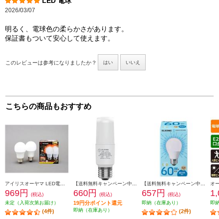
LED 電球
2026/03/07
明るく、電球色の柔らかさがあります。
保証書もついて安心して使えます。
このレビューは参考になりましたか？
はい
いいえ
こちらの商品もおすすめ
アイリスオーヤマ LED電球 E26 広配光 60形相当 電球色 2個セット LDA7L-G-6T62P
【送料無料キャンペーン中】 ELSONIC LED電球【E26T型/40W/電球色】 ECE26T40L
【送料無料キャンペーン中】 ELSONIC LED電球E26【60形/昼白色】 LDA6NGE2660WE
969円
660円
657円
1
(税込)
(税込)
(税込)
未定（入荷次第お届け）
19円分ポイント還元
即納（在庫あり）
即
即納（在庫あり）
(4件)
(2件)