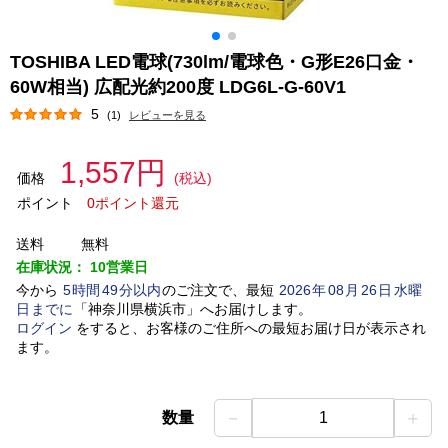
TOSHIBA LED電球(730lm/電球色・G形E26口金・
60W相当) 広配光約200度 LDG6L-G-60V1
5
(1)
レビューを見る
1,557円
価格
(税込)
ポイント
0ポイント還元
送料
無料
在庫状況：
10営業日
今から
5
時間
49
分以内
のご注文で、最短
2026
年
08
月
26
日
水曜
日
までに
「
神奈川県横浜市
」
へお届けします。
ログイン
をすると、お客様のご住所への最短お届け日が表示され
ます。
－
＋
数量
1