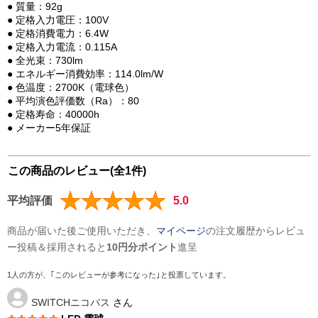
● 質量：92g
● 定格入力電圧：100V
● 定格消費電力：6.4W
● 定格入力電流：0.115A
● 全光束：730lm
● エネルギー消費効率：114.0lm/W
● 色温度：2700K（電球色）
● 平均演色評価数（Ra）：80
● 定格寿命：40000h
● メーカー5年保証
この商品のレビュー(全1件)
平均評価
5.0
商品が届いた後ご使用いただき、
マイページ
の注文履歴からレビュ
ー投稿＆採用されると
10円分ポイント
進呈
1人の方が、｢このレビューが参考になった｣と投票しています。
SWITCHニコバス
さん