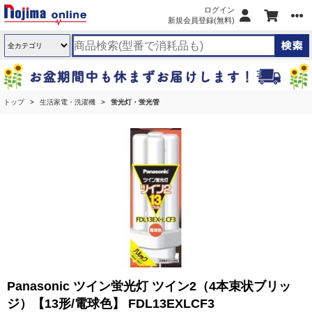
ログイン
新規会員登録(無料)
トップ
生活家電・洗濯機
蛍光灯・蛍光管
Panasonic ツイン蛍光灯 ツイン2（4本束状ブリッ
ジ）【13形/電球色】 FDL13EXLCF3