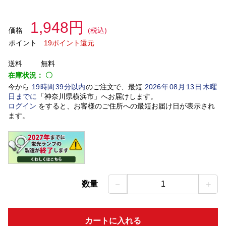
1,948円
価格
(税込)
ポイント
19ポイント還元
送料
無料
在庫状況：
〇
今から
19
時間
39
分以内
のご注文で、最短
2026
年
08
月
13
日
木曜
日
までに
「
神奈川県横浜市
」
へお届けします。
ログイン
をすると、お客様のご住所への最短お届け日が表示され
ます。
－
＋
数量
1
カートに入れる