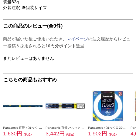
質量82g
外装注釈:※個装サイズ
この商品のレビュー(全0件)
商品が届いた後ご使用いただき、
マイページ
の注文履歴からレビュ
ー投稿＆採用されると
10円分ポイント
進呈
まだレビューはありません
こちらの商品もおすすめ
Panasonic 直管 パルック FL40形 クール色 【直管/FL40】 FL40SSECW37F3
Panasonic 直管 パルック FLR40形 パルックDay色 【直管/FLR40SMX】 FLR40SEXDMX36F3
Panasonic パルックX 30形 2本セット クール色【丸管/30W】 FCL30ECW28XCF32
1,630円
3,442円
1,902円
4
(税込)
(税込)
(税込)