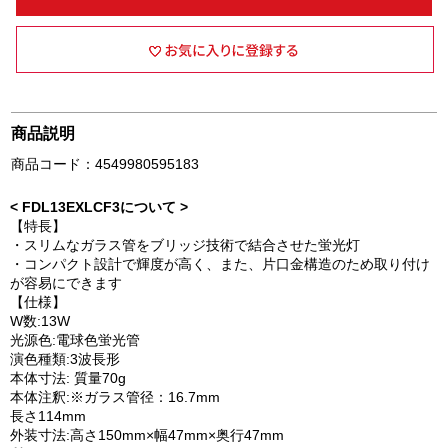
商品説明
商品コード：4549980595183
< FDL13EXLCF3について >
【特長】
・スリムなガラス管をブリッジ技術で結合させた蛍光灯
・コンパクト設計で輝度が高く、また、片口金構造のため取り付け
が容易にできます
【仕様】
W数:13W
光源色:電球色蛍光管
演色種類:3波長形
本体寸法: 質量70g
本体注釈:※ガラス管径：16.7mm
長さ114mm
外装寸法:高さ150mm×幅47mm×奥行47mm