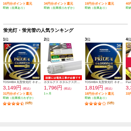
16円分ポイント還元
34円分ポイント還元
19円分ポイント還元
4
即納（在庫あり）
即納（在庫残りわずか）
即納（在庫あり）
即
蛍光灯・蛍光管の人気ランキング
1
位
2
位
3
位
4
TOSHIBA 丸型蛍光灯 ネオスリムZ PRIDE-Ⅱ 27形-34形 2PACK 昼光色 FHC27-34ED-PDZ-2P
ホタルクス ホタルクス片側給電 要工事 直管蛍光ランプ40形(Hf32相当) 屋内用 15.7W 昼白色(5000K) 全光束2600lm G13口金 1200mm LD40T50-16-26G13-H1
TOSHIBA 丸型蛍光灯 ネオスリムZ PRIDE-Ⅱ 34形 昼光色 FHC34ED-PDZ
3,149円
1,796円
1,819円
3
(税込)
(税込)
(税込)
31円分ポイント還元
1ヶ月
18円分ポイント還元
3
即納（在庫残りわずか）
即納（在庫あり）
(6件)
(5件)