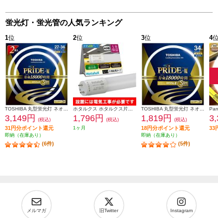
蛍光灯・蛍光管の人気ランキング
1
位
2
位
3
位
4
TOSHIBA 丸型蛍光灯 ネオスリムZ PRIDE-Ⅱ 27形-34形 2PACK 昼光色 FHC27-34ED-PDZ-2P
ホタルクス ホタルクス片側給電 要工事 直管蛍光ランプ40形(Hf32相当) 屋内用 15.7W 昼白色(5000K) 全光束2600lm G13口金 1200mm LD40T50-16-26G13-H1
TOSHIBA 丸型蛍光灯 ネオスリムZ PRIDE-Ⅱ 34形 昼光色 FHC34ED-PDZ
3,149円
1,796円
1,819円
3
(税込)
(税込)
(税込)
31円分ポイント還元
1ヶ月
18円分ポイント還元
3
即納（在庫あり）
即納（在庫あり）
(6件)
(5件)
メルマガ
旧Twitter
Instagram