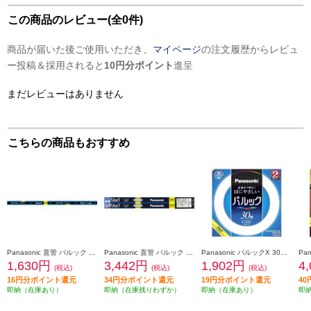
この商品のレビュー(全0件)
商品が届いた後ご使用いただき、
マイページ
の注文履歴からレビュ
ー投稿＆採用されると
10円分ポイント
進呈
まだレビューはありません
こちらの商品もおすすめ
Panasonic 直管 パルック FL40形 クール色 【直管/FL40】 FL40SSECW37F3
Panasonic 直管 パルック FLR40形 パルックDay色 【直管/FLR40SMX】 FLR40SEXDMX36F3
Panasonic パルックX 30形 2本セット クール色【丸管/30W】 FCL30ECW28XCF32
1,630円
3,442円
1,902円
4
(税込)
(税込)
(税込)
16円分ポイント還元
34円分ポイント還元
19円分ポイント還元
4
即納（在庫あり）
即納（在庫残りわずか）
即納（在庫あり）
即