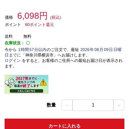
6,098円
価格
(税込)
ポイント
60ポイント還元
送料
無料
在庫状況：
〇
今から
1
時間
57
分以内
のご注文で、最短
2026
年
08
月
09
日
日曜
日
までに
「
神奈川県横浜市
」
へお届けします。
ログイン
をすると、お客様のご住所への最短お届け日が表示され
ます。
－
＋
数量
1
カートに入れる