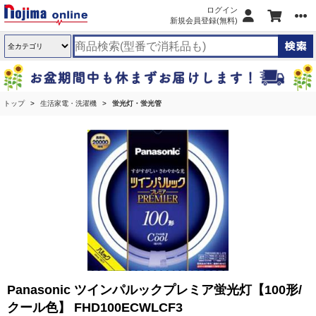
ログイン
新規会員登録(無料)
トップ
生活家電・洗濯機
蛍光灯・蛍光管
Panasonic ツインパルックプレミア蛍光灯【100形/
クール色】 FHD100ECWLCF3