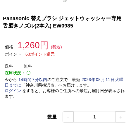
Panasonic 替えブラシ ジェットウォッシャー専用
舌磨きノズル(2本入) EW0985
1,260円
価格
(税込)
ポイント
63ポイント還元
送料
無料
在庫状況：
〇
今から
14
時間
7
分以内
のご注文で、最短
2026
年
08
月
11
日
火曜
日
までに
「
神奈川県横浜市
」
へお届けします。
ログイン
をすると、お客様のご住所への最短お届け日が表示され
ます。
－
＋
数量
1