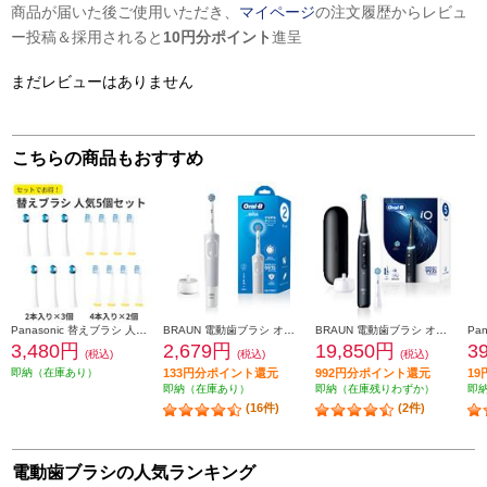
商品が届いた後ご使用いただき、
マイページ
の注文履歴からレビュ
ー投稿＆採用されると
10円分ポイント
進呈
まだレビューはありません
こちらの商品もおすすめ
Panasonic 替えブラシ 人気5個セット【極細毛ブラシ(コンパクト)ホワイト 6本/山切りブラシVヘッド 8本】 EW0800-09104CW-ESET
BRAUN 電動歯ブラシ オーラルＢ すみずみクリーン やわらか【2モード搭載】 D1004132WT
BRAUN 電動歯ブラシ オーラルＢ iOシリーズ iO5【5モード/AIブラッシングガイド/アプリ連携】 IOG52J62KBK
3,480円
2,679円
19,850円
3
(税込)
(税込)
(税込)
即納（在庫あり）
133円分ポイント還元
992円分ポイント還元
1
即納（在庫あり）
即納（在庫残りわずか）
即
(16件)
(2件)
電動歯ブラシの人気ランキング