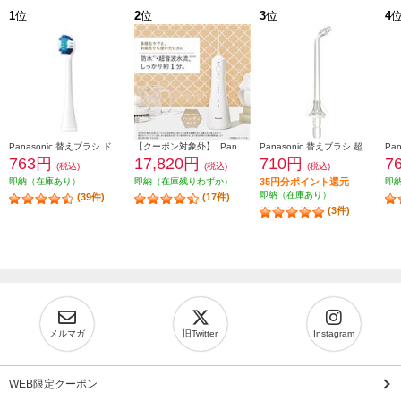
1
位
2
位
3
位
4
Panasonic 替えブラシ ドルツ専用 極細毛ブラシ(コンパクト)ホワイト 2本入 EW0800-W
【クーポン対象外】 Panasonic 口腔洗浄器 ジェットウォッシャー ドルツ EW-DJ55-W
Panasonic 替えブラシ 超音波水流ノズル(2本入り) クリア EW0983-X
763円
17,820円
710円
7
(税込)
(税込)
(税込)
即納（在庫あり）
即納（在庫残りわずか）
35円分ポイント還元
即
即納（在庫あり）
(39件)
(17件)
(3件)
メルマガ
旧Twitter
Instagram
WEB限定クーポン