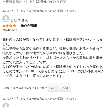
ー投稿＆採用されると
10円分ポイント
進呈
3人の方が、｢このレビューが参考になった｣と投票しています。
ピピユ
さん
操作が簡単
2024/08/03
高齢の母の腰が悪くなってしまいロボット掃除機をプレゼントしま
した。
母は携帯から設定や操作する事など、複雑な機能があるとかえって
混乱するので、操作性のわかりやすい物を選びました。
操作ボタンもわかりやすく、ゴミボックスも上から簡単に取り出せ
るので気に入ってるようです。
以前私が使っていた他社のロボット掃除機を使ってもらった事があ
ったのですが、1LDK一人暮らしの母にはルーローの方が小回りもき
いて良いようです。買ってよかったです。
このレビューは参考になりましたか？
はい
いいえ
3人の方が、｢このレビューが参考になった｣と投票しています。