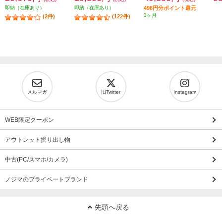
即納（在庫あり）
即納（在庫あり）
498円分ポイント還元
3ヶ月
(2件)
(122件)
メルマガ
旧Twitter
Instagram
WEB限定クーポン
アウトレット掘り出し物
中古(PC/スマホ/カメラ)
ノジマのプライベートブランド
先頭へ戻る