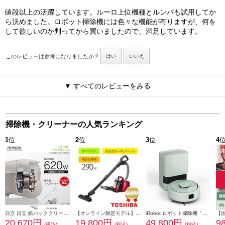
値段以上の活躍しています。ルーロ上位機種とルンバも試用してか
ら決めました。ロボット掃除機には色々な機能が有りますが、何を
して欲しいのか判ってから買いましたので、満足しています。
このレビューは参考になりましたか？
はい
いいえ
▼ すべてのレビューをみる
掃除機・クリーナーの人気ランキング
1
位
2
位
3
位
4
日立 日立 紙パッククリーナー掃除機 小型・軽量ボディ2.7kg（本体質量） 強烈パワー６2０Ｗ CV-KP90M-C
【オンライン限定モデル】 TOSHIBA TORNEO mini（トルネオ ミニ ）サイクロン式掃除機【自走式カーボンヘッド/レッド/オンライン限定】 VC-C7-R
iRobot ロボット掃除機「ルンバ」Mini（ミニ） 掃除機＆床拭きロボット + AutoEmpty （プラス オートエンプティ）充電ステーション 若葉 F155460
20,670円
19,800円
49,800円
9
(税込)
(税込)
(税込)