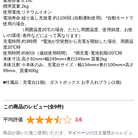
集塵容量:0.15L
標準質量:2kg
使用電池:リチウムイオン
電池寿命:繰り返し充放電 約1100回 (自動運転使用) *自動モードで
使用の場合。
（周囲温度20℃の場合、ただし周囲温度、使用頻度、お使
いの環境･条件などによって異なります）
充電時間:約3時間 *電池が空状態から充電を開始した場合、周囲温
度20℃時
使用時間:約80分（連続使用時間） *満充電･電池初期/20℃時
本体寸法:高さ92mm×幅249mm×奥行249mm 質量2kg
本体注釈:※本体のみ。充電台サイズ：幅134mm×奥行100mm×高さ
99mm、質量600g
■付属品：充電台(1個)、ダストボックス お手入れブラシ(1個)
この商品のレビュー(全9件)
平均評価
3.6
商品が届いた後ご使用いただき、
マイページ
の注文履歴からレビュ