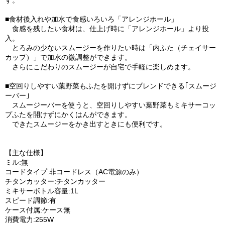
す。
■食材後入れや加水で食感いろいろ「アレンジホール」
食感を残したい食材は、仕上げ時に「アレンジホール」より投
入。
とろみの少ないスムージーを作りたい時は「内ふた（チェイサー
カップ）」で加水の微調整ができます。
さらにこだわりのスムージーが自宅で手軽に楽しめます。
■空回りしやすい葉野菜もふたを開けずにブレンドできる｢スムージ
ーバー｣
スムージーバーを使うと、空回りしやすい葉野菜もミキサーコッ
プふたを開けずにかくはんができます。
できたスムージーをかき出すときにも便利です。
【主な仕様】
ミル:無
コードタイプ:非コードレス（AC電源のみ）
チタンカッター:チタンカッター
ミキサーボトル容量:1L
スピード調節:有
ケース付属:ケース無
消費電力:255W