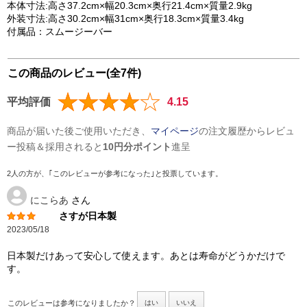
本体寸法:高さ37.2cm×幅20.3cm×奥行21.4cm×質量2.9kg
外装寸法:高さ30.2cm×幅31cm×奥行18.3cm×質量3.4kg
付属品：スムージーバー
この商品のレビュー(全7件)
平均評価
4.15
商品が届いた後ご使用いただき、
マイページ
の注文履歴からレビュ
ー投稿＆採用されると
10円分ポイント
進呈
2人の方が、｢このレビューが参考になった｣と投票しています。
にこらあ
さん
さすが日本製
2023/05/18
日本製だけあって安心して使えます。あとは寿命がどうかだけで
す。
このレビューは参考になりましたか？
はい
いいえ