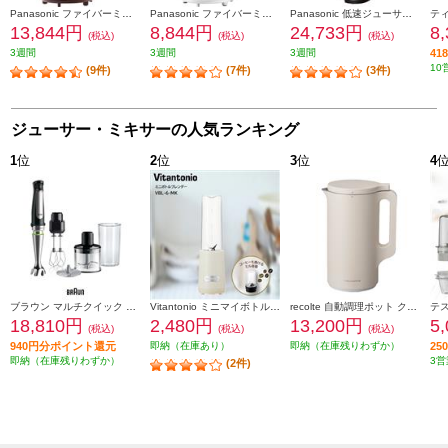
Panasonic ファイバーミキサー ミル付き (1.000ml) ブラウン MX-X701-T
Panasonic ファイバーミキサー (1000ml) グリーン MX-X301-G
Panasonic 低速ジューサー 「ビタミンサーバー」グラファイトグレー MJ-L600-H
13,844円
8,844円
24,733円
8
(税込)
(税込)
(税込)
3週間
3週間
3週間
4
10
(9件)
(7件)
(3件)
ジューサー・ミキサーの人気ランキング
1
位
2
位
3
位
4
ブラウン マルチクイック 7 ハンドブレンダー [1台6役/400W/おろしディスク付/お手入れラク/時短/ブラックシルバー] MQ7035XBG
Vitantonio ミニマイボトルブレンダー ミルク VBL-6-MK
recolte 自動調理ポット クリームホワイト RSY-2W
18,810円
2,480円
13,200円
5
(税込)
(税込)
(税込)
940円分ポイント還元
即納（在庫あり）
即納（在庫残りわずか）
2
即納（在庫残りわずか）
3営
(2件)