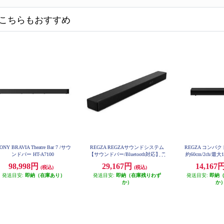
こちらもおすすめ
ONY BRAVIA Theatre Bar 7 /サウ
REGZA REGZAサウンドシステム
REGZA コンパ
ンドバー HT-A7100
【サウンドバー/Bluetooth対応】 T
約60cm/2ch/最大1
S216G
98,998円
29,167円
14,167
(税込)
(税込)
発送目安:
即納（在庫あり）
発送目安:
即納（在庫残りわず
発送目安:
即納
か）
か