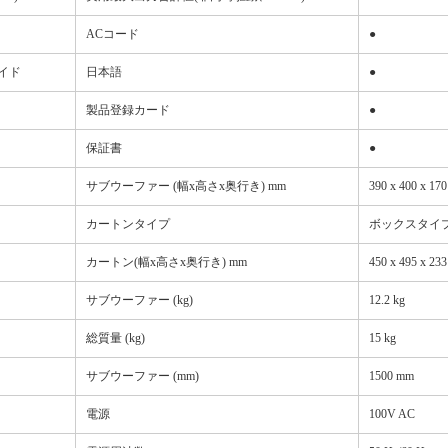
ACコード
●
イド
日本語
●
製品登録カード
●
保証書
●
サブウーファー (幅x高さx奥行き) mm
390 x 400 x 17
カートンタイプ
ボックスタイ
カートン(幅x高さx奥行き) mm
450 x 495 x 23
サブウーファー (kg)
12.2 kg
総質量 (kg)
15 kg
サブウーファー (mm)
1500 mm
電源
100V AC