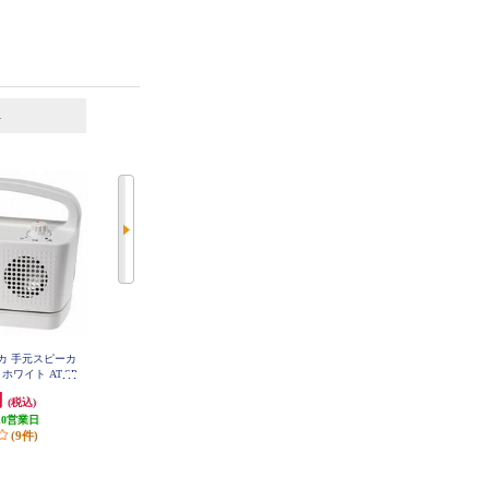
6
7
位
位
位
カ 手元スピーカ
DENON サウンドバー【Bluetooth
SONOS サブウーファー Sub Mini
(White) SUBM1JP1
T ホワイト AT-SP
LE Audio対応/Dolby Atmos/立体音
V-WH
響技術/リモコン付】 DHTS218K
円
26,136円
49,302円
(税込)
(税込)
(税込)
10営業日
発送目安:
即納（在庫残りわず
発送目安:
3営業日
(9件)
か）
(4件)