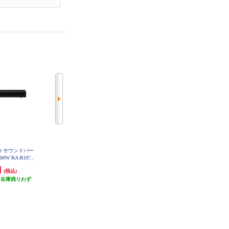
クトサウンドバー
DENON サウンドバー【Bluetooth
SONOS サブウーファー Sub Mini
(Black) SUBM1JP1BLK
00W RA-B100
LE Audio対応/Dolby Atmos/立体音
響技術/リモコン付】 DHTS218K
円
26,136円
49,302円
(税込)
(税込)
(税込)
（在庫残りわず
発送目安:
即納（在庫残りわず
発送目安:
3営業日
）
か）
(4件)