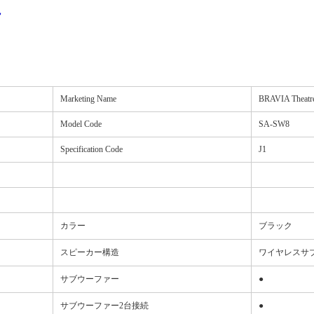
現
Marketing Name
BRAVIA Theatre
Model Code
SA-SW8
Specification Code
J1
カラー
ブラック
スピーカー構造
ワイヤレスサ
サブウーファー
●
サブウーファー2台接続
●