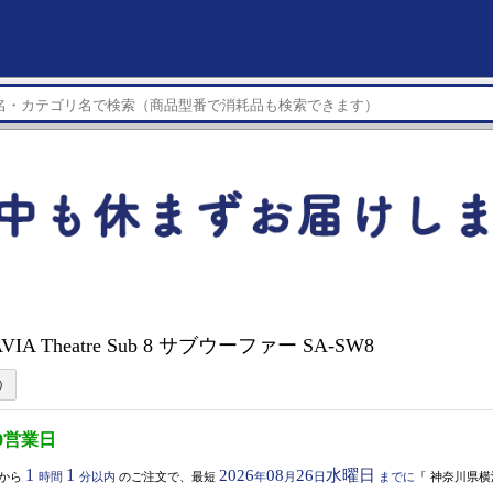
VIA Theatre Sub 8 サブウーファー SA-SW8
0営業日
1
1
2026
08
26
水曜日
から
時間
分以内
のご注文で、最短
年
月
日
までに
「
神奈川県横