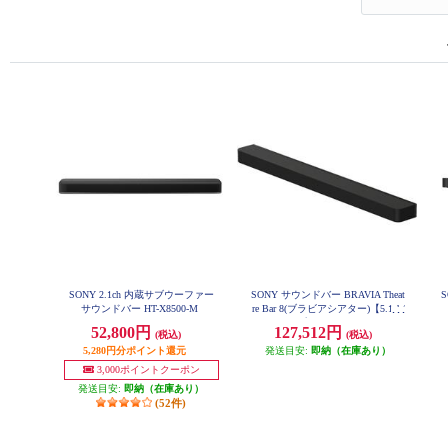
SONY 2.1ch 内蔵サブウーファー
SONY サウンドバー BRAVIA Theat
S
サウンドバー HT-X8500-M
re Bar 8(ブラビアシアター)【5.1ch/
バータイプ/11スピーカーユニッ
52,800円
127,512円
(税込)
(税込)
ト/Bluetooth/リモコン/ブラック】
HT-A8000
5,280円分ポイント還元
発送目安:
即納（在庫あり）
3,000ポイントクーポン
発送目安:
即納（在庫あり）
(52件)