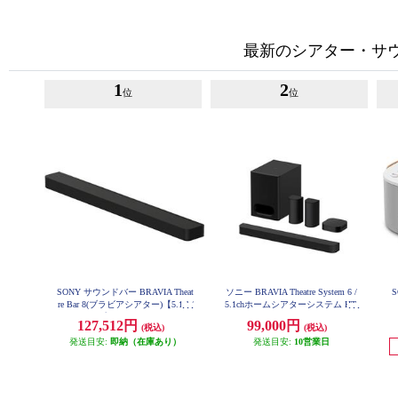
最新のシアター・サ
1
2
位
位
SONY サウンドバー BRAVIA Theat
ソニー BRAVIA Theatre System 6 /
re Bar 8(ブラビアシアター)【5.1ch/
5.1chホームシアターシステム HT-
S60
バータイプ/11スピーカーユニッ
127,512円
99,000円
(税込)
(税込)
ト/Bluetooth/リモコン/ブラック】
HT-A8000
発送目安:
即納（在庫あり）
発送目安:
10営業日