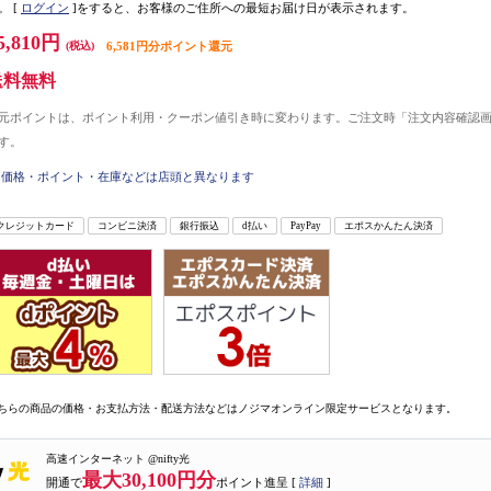
。
[
ログイン
]をすると、お客様のご住所への最短お届け日が表示されます。
5,810円
(税込)
6,581円分ポイント還元
送料無料
元ポイントは、ポイント利用・クーポン値引き時に変わります。ご注文時「注文内容確認
す。
価格・ポイント・在庫などは店頭と異なります
クレジットカード
コンビニ決済
銀行振込
d払い
PayPay
エポスかんたん決済
ちらの商品の価格・お支払方法・配送方法などはノジマオンライン限定サービスとなります。
高速インターネット @nifty光
最大30,100円分
開通で
ポイント進呈 [
詳細
]