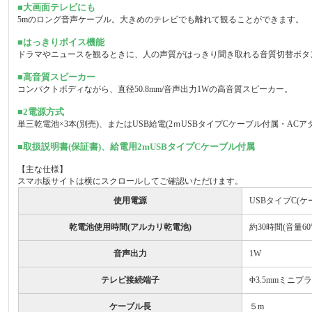
■大画面テレビにも
5mのロング音声ケーブル。大きめのテレビでも離れて観ることができます。
■はっきりボイス機能
ドラマやニュースを観るときに、人の声質がはっきり聞き取れる音質切替ボタ
■高音質スピーカー
コンパクトボディながら、直径50.8mm/音声出力1Wの高音質スピーカー。
■2電源方式
単三乾電池×3本(別売)、またはUSB給電(2ｍUSBタイプCケーブル付属・AC
■取扱説明書(保証書)、給電用2mUSBタイプCケーブル付属
【主な仕様】
スマホ版サイトは横にスクロールしてご確認いただけます。
使用電源
USBタイプC(
乾電池使用時間(アルカリ乾電池)
約30時間(音量60
音声出力
1W
テレビ接続端子
Φ3.5mmミニプ
ケーブル長
５m