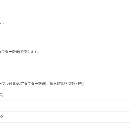
ン。
アダプター別売)で使えます。
ケーブル付属ACアダプター別売)、単三乾電池×3本(別売)
%)
ラグ