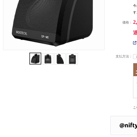
今
す
2
価格：
支払方法：
こ