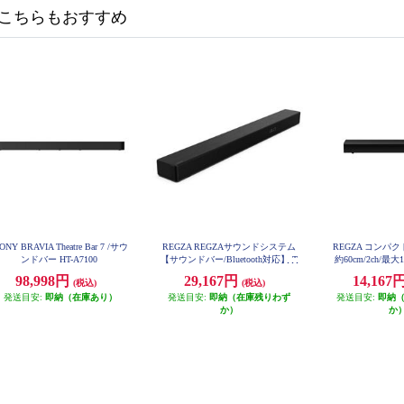
こちらもおすすめ
ONY BRAVIA Theatre Bar 7 /サウ
REGZA REGZAサウンドシステム
REGZA コンパ
ンドバー HT-A7100
【サウンドバー/Bluetooth対応】 T
約60cm/2ch/最大1
S216G
98,998円
29,167円
14,167
(税込)
(税込)
発送目安:
即納（在庫あり）
発送目安:
即納（在庫残りわず
発送目安:
即納
か）
か