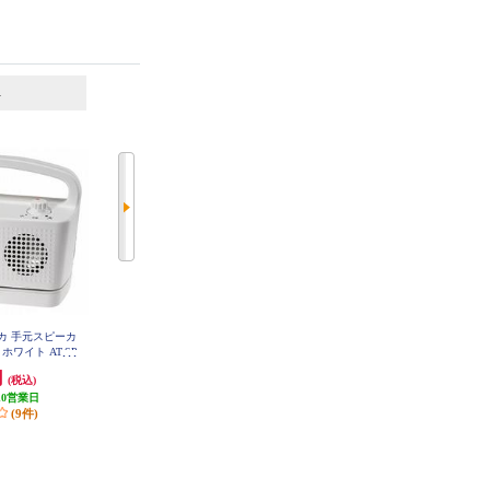
6
7
位
位
位
カ 手元スピーカ
DENON サウンドバー【Bluetooth
SONOS サブウーファー Sub Mini
(White) SUBM1JP1
T ホワイト AT-SP
LE Audio対応/Dolby Atmos/立体音
V-WH
響技術/リモコン付】 DHTS218K
円
26,136円
49,302円
(税込)
(税込)
(税込)
10営業日
発送目安:
即納（在庫残りわず
発送目安:
3営業日
(9件)
か）
(4件)