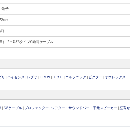
ン端子
72mm
ず)
書)、2ｍUSBタイプC給電ケーブル
ダリ
|
ハイセンス
|
レグザ
|
Ｂ＆Ｗ
|
ＴＣＬ
|
エルソニック
|
ビクター
|
オウレックス
等
|
AVケーブル
|
プロジェクター
|
シアター・サウンドバー・手元スピーカー
|
壁寄