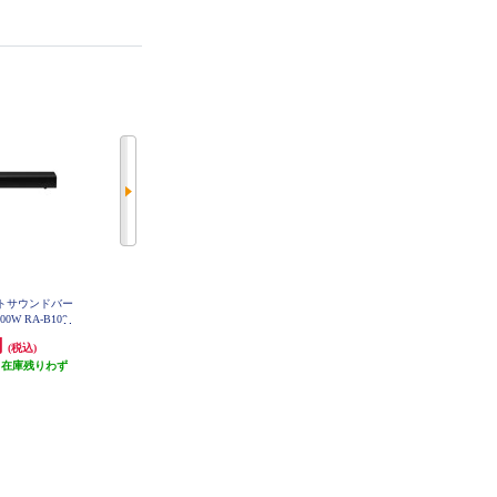
クトサウンドバー
DENON サウンドバー【Bluetooth
SONOS サブウーファー Sub Mini
(Black) SUBM1JP1BLK
00W RA-B100
LE Audio対応/Dolby Atmos/立体音
響技術/リモコン付】 DHTS218K
円
26,136円
49,302円
(税込)
(税込)
(税込)
（在庫残りわず
発送目安:
即納（在庫残りわず
発送目安:
3営業日
）
か）
(4件)