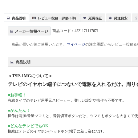
商品説明
レビュー投稿・評価(0件)
延長保証
発送目安
商品コード：
4521171117671
メーカー情報ページ
商品が届いた後ご使用いただき、
マイページ
の注文履歴からレビュー投稿＆
商品説明
＜TSP-1MGについて＞
テレビのイヤホン端子につないで電源を入れるだけ。周り
■お手軽！
有線タイプのテレビ用手元スピーカー。難しい設定や操作も不要です。
■かんたん！
操作は電源/音量ツマミと、音質切替ボタンだけ。ツマミもボタンも大きくて
■どんなテレビでもOK
接続はテレビのイヤホン(ヘッドホン)端子に差し込むだけ。