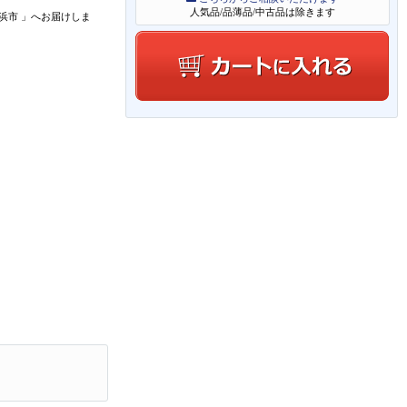
人気品/品薄品/中古品は除きます
浜市
」
へお届けしま