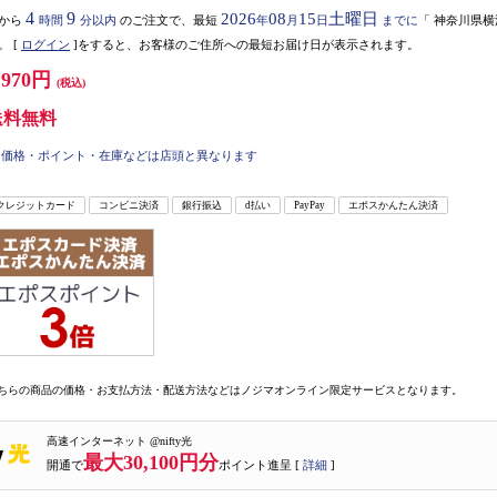
4
9
2026
08
15
土曜日
から
時間
分以内
のご注文で、最短
年
月
日
までに
「
神奈川県横
。
[
ログイン
]をすると、お客様のご住所への最短お届け日が表示されます。
,970円
(税込)
送料無料
価格・ポイント・在庫などは店頭と異なります
クレジットカード
コンビニ決済
銀行振込
d払い
PayPay
エポスかんたん決済
ちらの商品の価格・お支払方法・配送方法などはノジマオンライン限定サービスとなります。
高速インターネット @nifty光
最大30,100円分
開通で
ポイント進呈 [
詳細
]