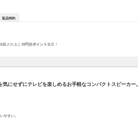
返品特約
掲載されると
10円分ポイント
進呈！
を気にせずにテレビを楽しめるお手軽なコンパクトスピーカー
使いやすい。