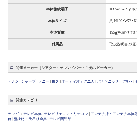
本体接続端子
Φ3.5ｍｍイヤホ
本体サイズ
約 H100×W73×D
本体質量
195g(乾電池含ま
付属品
取扱説明書(保証
関連メーカー（シアター・サウンドバー・手元スピーカー）
デノン
|
シャープ
|
ソニー
|
東芝
|
オーディオテクニカ
|
パナソニック
|
ヤマハ
|
関連カテゴリ
テレビ
：
テレビ本体
|
テレビリモコン・リモコン
|
アンテナ線・アンテナ本体
台
|
壁掛け・天吊り金具
|
テレビ関連品