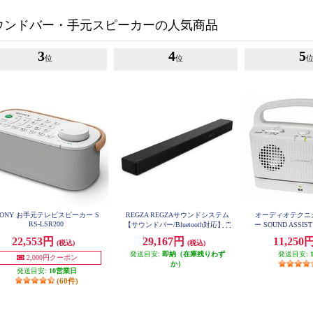
ウンドバー・手元スピーカーの人気商品
3
4
5
位
位
SONY お手元テレビスピーカー S
REGZA REGZAサウンドシステム
オーディオテクニ
RS-LSR200
【サウンドバー/Bluetooth対応】 T
ー SOUND ASSIS
S216G
767XT
22,553円
29,167円
11,250
(税込)
(税込)
発送目安:
即納（在庫残りわず
発送目安:
2,000円クーポン
か）
発送目安:
10営業日
(60件)