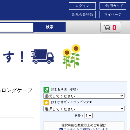
ログイン
ご利用ガイド
新規会員登録
マイページ
0
検索
5ｍロングケーブ
おまもり便（小物）
おまかせギフトラッピング★
数量：
選択可能な数量以上のご希望は
こちらからご相談いただけます