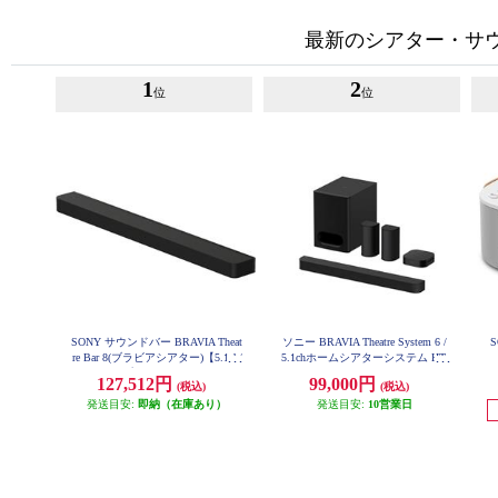
最新のシアター・サ
1
2
位
位
SONY サウンドバー BRAVIA Theat
ソニー BRAVIA Theatre System 6 /
re Bar 8(ブラビアシアター)【5.1ch/
5.1chホームシアターシステム HT-
S60
バータイプ/11スピーカーユニッ
127,512円
99,000円
(税込)
(税込)
ト/Bluetooth/リモコン/ブラック】
HT-A8000
発送目安:
即納（在庫あり）
発送目安:
10営業日