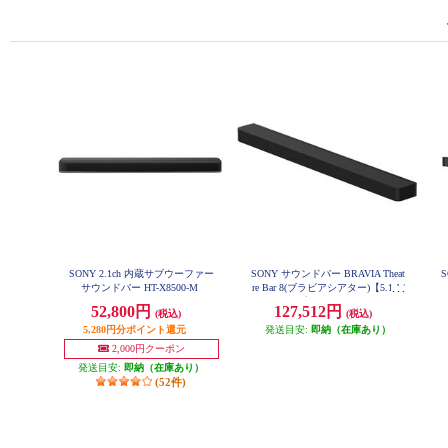
SONY 2.1ch 内蔵サブウーファー
SONY サウンドバー BRAVIA Theat
S
サウンドバー HT-X8500-M
re Bar 8(ブラビアシアター)【5.1ch/
バータイプ/11スピーカーユニッ
52,800円
127,512円
(税込)
(税込)
ト/Bluetooth/リモコン/ブラック】
HT-A8000
5,280円分ポイント還元
発送目安:
即納（在庫あり）
2,000円クーポン
発送目安:
即納（在庫あり）
(52件)