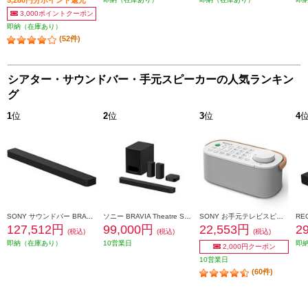
3,000ポイントクーポン
即納（在庫あり）
(52件)
シアター・サウンドバー・手元スピーカーの人気ランキン
グ
1
位
2
位
3
位
4
SONY サウンドバー BRAVIA Theatre Bar 8(ブラビアシアター)【5.1ch/バータイプ/11スピーカーユニット/Bluetooth/リモコン/ブラック】 HT-A8000
ソニー BRAVIA Theatre System 6 /5.1chホームシアターシステム HT-S60
SONY お手元テレビスピーカー SRS-LSR200
127,512円
99,000円
22,553円
2
(税込)
(税込)
(税込)
即納（在庫あり）
10営業日
即
2,000円クーポン
10営業日
(60件)