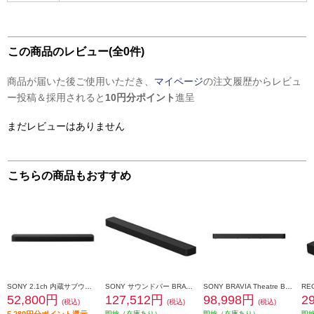
この商品のレビュー(全0件)
商品が届いた後ご使用いただき、
マイページ
の注文履歴からレビュ
ー投稿＆採用されると
10円分ポイント
進呈
まだレビューはありません
こちらの商品もおすすめ
SONY 2.1ch 内蔵サブウーファー サウンドバー HT-X8500-M
SONY サウンドバー BRAVIA Theatre Bar 8(ブラビアシアター)【5.1ch/バータイプ/11スピーカーユニット/Bluetooth/リモコン/ブラック】 HT-A8000
SONY BRAVIA Theatre Bar 7 /サウンドバー HT-A7100
52,800円
127,512円
98,998円
2
(税込)
(税込)
(税込)
5,280円分ポイント還元
即納（在庫あり）
即納（在庫あり）
即