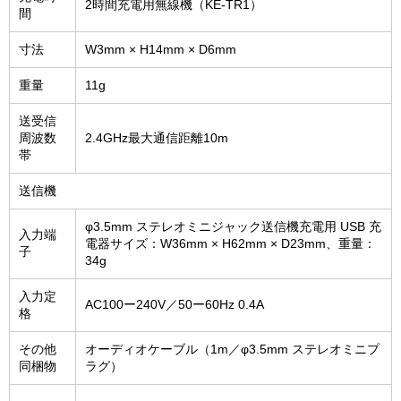
2時間充電用無線機（KE-TR1）
間
寸法
W3mm × H14mm × D6mm
重量
11g
送受信
周波数
2.4GHz最大通信距離10m
帯
送信機
φ3.5mm ステレオミニジャック送信機充電用 USB 充
入力端
電器サイズ：W36mm × H62mm × D23mm、重量：
子
34g
入力定
AC100ー240V／50ー60Hz 0.4A
格
その他
オーディオケーブル（1m／φ3.5mm ステレオミニプ
同梱物
ラグ）