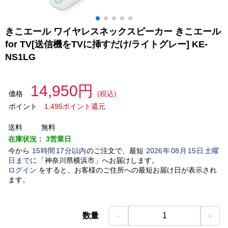
きこエール ワイヤレスネックスピーカー きこエール
for TV[送信機をTVに挿すだけ/ライトグレー] KE-
NS1LG
14,950円
価格
(税込)
ポイント
1,495ポイント還元
送料
無料
在庫状況：
3営業日
今から
15
時間
17
分以内
のご注文で、最短
2026
年
08
月
15
日
土曜
日
までに
「
神奈川県横浜市
」
へお届けします。
ログイン
をすると、お客様のご住所への最短お届け日が表示され
ます。
－
＋
数量
1