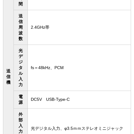
間
送
信
周
2.4GHz帯
波
数
光
デ
ジ
タ
fs＝48kHz、PCM
送
ル
信
入
機
力
電
DC5V USB-Type-C
源
外
部
入
光デジタル入力、φ3.5ｍｍステレオミニジャック
力