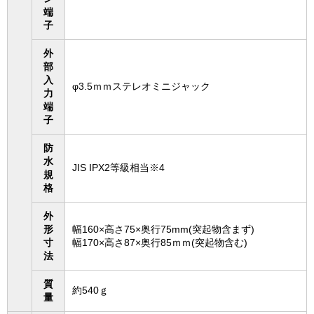
端
子
外
部
入
φ3.5ｍｍステレオミニジャック
力
端
子
防
水
JIS IPX2等級相当※4
規
格
外
形
幅160×高さ75×奥行75mm(突起物含まず)
寸
幅170×高さ87×奥行85ｍｍ(突起物含む)
法
質
約540ｇ
量