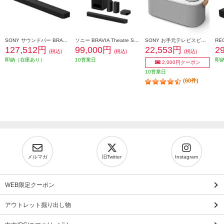
SONY サウンドバー BRAVIA Theatre Bar 8(ブラビアシアター)【5.1ch/バータイプ/11スピーカーユニット/Bluetooth/リモコン/ブラック】 HT-A8000
ソニー BRAVIA Theatre System 6 /5.1chホームシアターシステム HT-S60
SONY お手元テレビスピーカー SRS-LSR200
127,512円
99,000円
22,553円
2
(税込)
(税込)
(税込)
即納（在庫あり）
10営業日
即
2,000円クーポン
10営業日
(60件)
メルマガ
旧Twitter
Instagram
WEB限定クーポン
アウトレット掘り出し物