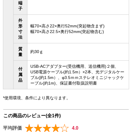
端
子
外
形
幅70×高さ22×奥行52mm(突起物含まず)
寸
幅70×高さ22.5×奥行52mm(突起物含む)
法
質
約30ｇ
量
USB-ACアダプター(受信機用、送信機用)２個、
付
USB電源ケーブル(約1.5m）×2本、光デジタルケー
属
ブル(約1.5m）、φ3.5ｍｍステレオミニジャックケ
品
ーブル(約1m)、保証書付取扱説明書
*使用環境、条件により異なります。
この商品のレビュー(全1件)
平均評価
4.0