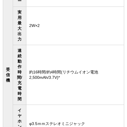
ー
実
用
最
2W×2
大
出
力
連
続
動
作
受
時
約16時間/約4時間(リチウムイオン電池
信
間/
2,500mAh/3.7V)*
機
充
電
時
間
イ
ヤ
ホ
φ3.5ｍｍステレオミニジャック
ン