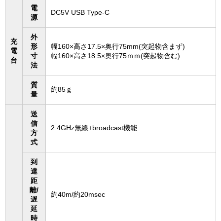
電
DC5V USB Type-C
源
外
充
形
幅160×高さ17.5×奥行75mm(突起物含まず)
電
寸
幅160×高さ18.5×奥行75ｍｍ(突起物含む)
台
法
質
約85ｇ
量
送
信
2.4GHz無線+broadcast機能
方
式
到
達
距
離/
約40m/約20msec
遅
延
時