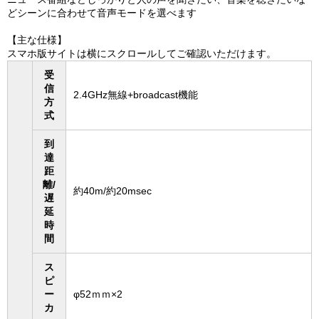
どシーンに合わせて音声モードを選べます
【主な仕様】
スマホ版サイトは横にスクロールしてご確認いただけます。
受
信
2.4GHz無線+broadcast機能
方
式
到
達
距
離/
約40m/約20msec
遅
延
時
間
ス
ピ
ー
φ52ｍｍ×2
カ