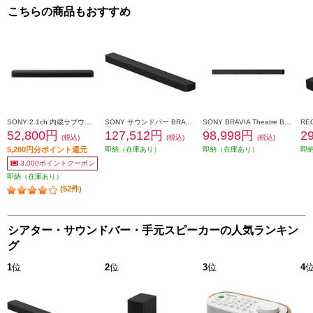
こちらの商品もおすすめ
SONY 2.1ch 内蔵サブウーファー サウンドバー HT-X8500-M
SONY サウンドバー BRAVIA Theatre Bar 8(ブラビアシアター)【5.1ch/バータイプ/11スピーカーユニット/Bluetooth/リモコン/ブラック】 HT-A8000
SONY BRAVIA Theatre Bar 7 /サウンドバー HT-A7100
52,800円
127,512円
98,998円
2
(税込)
(税込)
(税込)
5,280円分ポイント還元
即納（在庫あり）
即納（在庫あり）
即
3,000ポイントクーポン
即納（在庫あり）
(52件)
シアター・サウンドバー・手元スピーカーの人気ランキン
グ
1
位
2
位
3
位
4