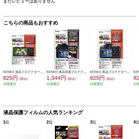
まだレビューはありません
こちらの商品もおすすめ
KENKO 液晶プロテクター キヤノン IXY650/640/630 用 KENKOEPCIXY650
KENKO 液晶保護プロテクター パナソニック LUMIX G9 PRO用 KLP-PAG9
KENKO 液晶プロテクター キヤノン EOS Kiss X90/X80用 KLP-CEOSKISSX90
825円
1,344円
825円
8
(税込)
(税込)
(税込)
10営業日
10営業日
10営業日
10
液晶保護フィルムの人気ランキング
1
位
2
位
3
位
4