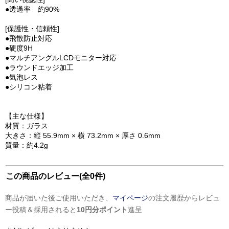
●透過率 約90%
[保護性・信頼性]
●飛散防止対応
●硬度9H
●マルチアングルLCDモニター対応
●ラウンドエッジ加工
●気泡レス
●シリコン粘着
【主な仕様】
材質：ガラス
大きさ：縦 55.9mm × 横 73.2mm × 厚さ 0.6mm
質量：約4.2g
この商品のレビュー(全0件)
商品が届いた後ご使用いただき、
マイページ
の注文履歴からレビュ
ー投稿＆採用されると
10円分ポイント
進呈