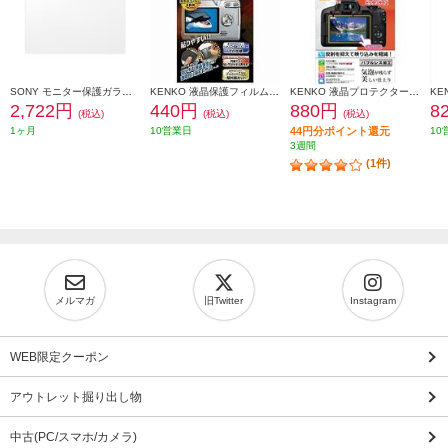
SONY モニター保護ガラスシート PCK-LG2
KENKO 液晶保護フィルム 汎用サイズ ハードコートタイプ 2.7型用 852156
KENKO 液晶プロテクター【キヤノンEOS R50/R8用】 KLP-CEOSR50
2,722円
440円
880円
8
(税込)
(税込)
(税込)
1ヶ月
10営業日
44円分ポイント還元
10
3週間
(1件)
メルマガ
旧Twitter
Instagram
WEB限定クーポン
アウトレット掘り出し物
中古(PC/スマホ/カメラ)