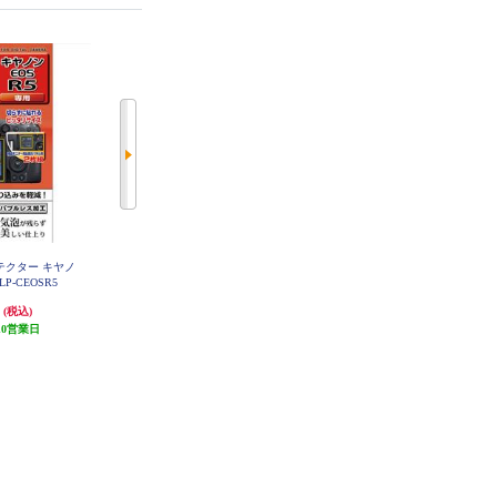
ロテクター キヤノ
KENKO 液晶プロテクター フジフ
KENKO 液晶プロテクター パナソ
LP-CEOSR5
イルム X-S10/X-T30/X-T100用 KLP
ニック LUMIX GH5II用 KLP-PAGH
-FXS10
5M2
円
825円
580円
(税込)
(税込)
(税込)
10営業日
発送目安:
10営業日
29円分ポイント還元
発送目安:
10営業日