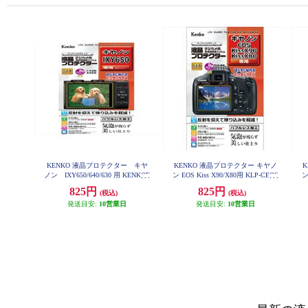
KENKO 液晶プロテクター キヤ
KENKO 液晶プロテクター キヤノ
ノン IXY650/640/630 用 KENKOE
ン EOS Kiss X90/X80用 KLP-CEOS
ン
PCIXY650
KISSX90
825円
825円
(税込)
(税込)
発送目安:
10営業日
発送目安:
10営業日