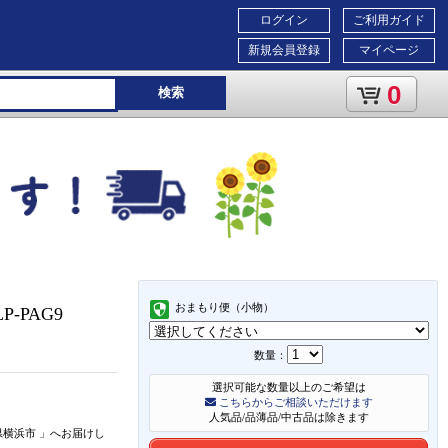
ログイン
ご利用ガイド
新規会員登録
マイページ
0
検索
おまもり便（小物）
P-PAG9
数量：
選択可能な数量以上のご希望は
こちらからご相談いただけます
人気品/品薄品/中古品は除きます
県横浜市
」
へお届けし