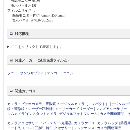
液晶モニター用1枚
表示パネル用1枚
フィルムサイズ ：
[液晶モニター]W74.0mm×H50.5mm
[表示パネル]W40.9×20.2mm
対応機種
ここをクリックして表示します。
関連メーカー（液晶保護フィルム）
ソニー
|
サンワサプライ
|
ケンコー
|
ニコン
関連カテゴリ
カメラ・ビデオカメラ・双眼鏡
：
デジタルカメラ（コンパクト）
|
デジタル一
鏡・顕微鏡・レーザー距離計
|
メモリーカードリーダー
|
レンズアクセサリー
|
ルムカメラ/インスタントカメラ
|
デジタルフォトフレーム
|
カメラ関連商品・
カメラアクセサリー
：
バッテリー/充電器
|
カメラケース
|
カメラバッグ
|
防湿
コード/リモコン
|
三脚/一脚/アクセサリー
|
メンテナンス
|
カメラ関連商品