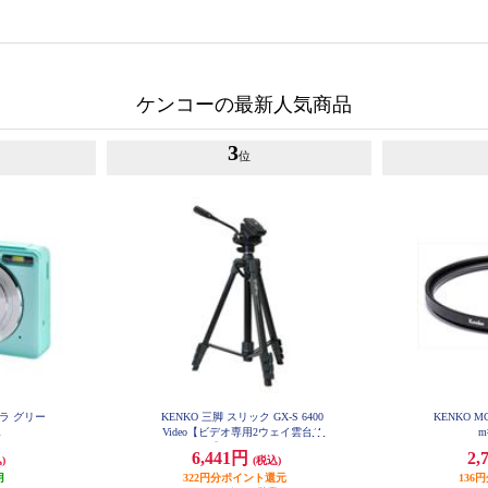
ケンコーの最新人気商品
3
位
ラ グリー
KENKO 三脚 スリック GX-S 6400
KENKO 
R
Video【ビデオ専用2ウェイ雲台/4
m
段】 GXS6400V
6,441円
2,
)
(税込)
月
322円分ポイント還元
136