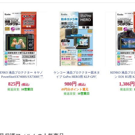
KENKO 液晶プロテクター キヤノ
ケンコー 液晶プロテクター親水タ
KENKO 液晶プ
 PowerShotSX740HS/SX730HS用
イプ GoPro HERO用 KLP-GPH
ン EOS R5用 K
KLP-CPSSX740HS
825円
980円
1,386
(税込)
(税込)
発送目安:
10営業日
49円分ポイント還元
発送目安:
発送目安:
10営業日