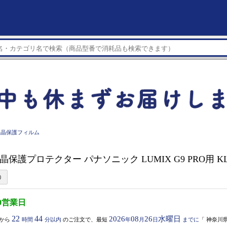
液晶保護フィルム
液晶保護プロテクター パナソニック LUMIX G9 PRO用 KL
0営業日
22
44
2026
08
26
水曜日
から
時間
分以内
のご注文で、最短
年
月
日
までに
「
神奈川