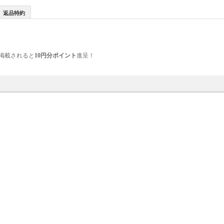
返品特約
掲載されると
10円分ポイント
進呈！