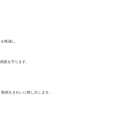
みを軽減し、
晶画面を守ります。
真・動画をきれいに映し出します。