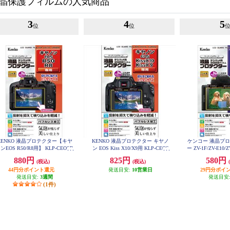
晶保護フィルムの人気商品
3
4
5
位
位
KENKO 液晶プロテクター【キヤ
KENKO 液晶プロテクター キヤノ
ケンコー 液晶プ
ンEOS R50/R8用】 KLP-CEOSR
ン EOS Kiss X10/X9用 KLP-CEOS
ー ZV-1F/ZV-E10/
50
KISSX10
CZV
880円
825円
580円
(税込)
(税込)
44円分ポイント還元
発送目安:
10営業日
29円分ポイ
発送目安:
3週間
発送目安
(1件)