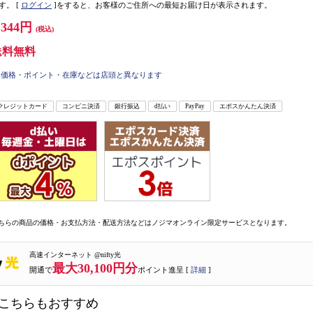
す。
[
ログイン
]をすると、お客様のご住所への最短お届け日が表示されます。
,344円
(税込)
送料無料
価格・ポイント・在庫などは店頭と異なります
クレジットカード
コンビニ決済
銀行振込
d払い
PayPay
エポスかんたん決済
ちらの商品の価格・お支払方法・配送方法などはノジマオンライン限定サービスとなります。
高速インターネット @nifty光
最大30,100円分
開通で
ポイント進呈 [
詳細
]
こちらもおすすめ