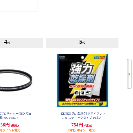
4
5
位
位
MCプロテクターNEO 77m
KENKO 強力乾燥剤 ドライフレッ
径 MC-NEO77
シュ スティックタイプ 10本入り
DF-ST1010
736円
754円
(税込)
(税込)
円分ポイント還元
75円分ポイント還元