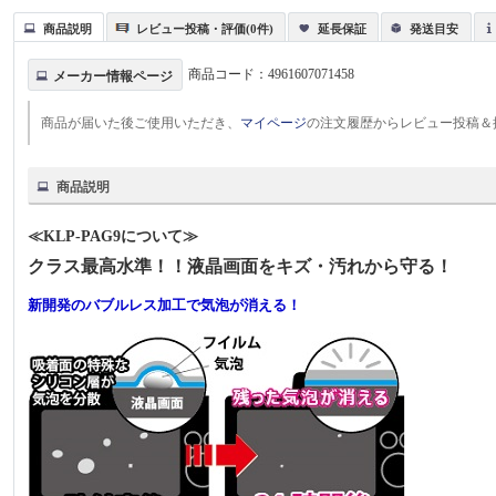
商品説明
レビュー投稿・評価(0件)
延長保証
発送目安
商品コード：
4961607071458
メーカー情報ページ
商品が届いた後ご使用いただき、
マイページ
の注文履歴からレビュー投稿＆
商品説明
≪KLP-PAG9について≫
クラス最高水準！！液晶画面をキズ・汚れから守る！
新開発のバブルレス加工で気泡が消える！