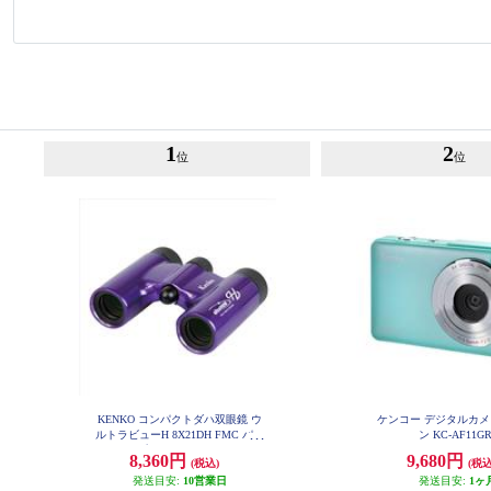
1
2
位
位
KENKO コンパクトダハ双眼鏡 ウ
ケンコー デジタルカメ
ルトラビューH 8X21DH FMC パー
ン KC-AF11G
プル UV8X21-PU
8,360円
9,680円
(税込)
(税込
発送目安:
10営業日
発送目安:
1ヶ