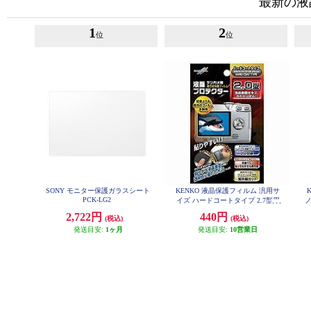
最新の液
1
2
位
位
SONY モニター保護ガラスシート
KENKO 液晶保護フィルム 汎用サ
PCK-LG2
イズ ハードコートタイプ 2.7型用
ノ
852156
2,722円
440円
(税込)
(税込)
発送目安:
1ヶ月
発送目安:
10営業日