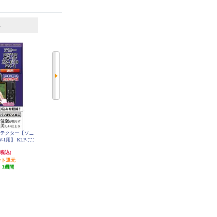
6
7
位
位
位
ロテクター【ソニ
SONY モニター保護ガラスシート
SONY NEX-5/NEX-3専用液晶保護
PCK-LG3
ZV-1用】 KLP-SV
シート PCK-LS1EM
1F
2,722円
959円
(税込)
(税込)
(税込)
ント還元
発送目安:
1ヶ月
47円分ポイント還元
:
3週間
発送目安:
1ヶ月
(2件)