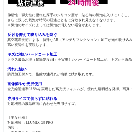
伸縮性・弾力性に優れた厚手のシリコン層が、貼る時の気泡を入りにくくし、
さらに残った気泡が時間の経過とともに分散され見えなくなります。
※気泡のサイズによっては気泡が消えない場合があります。
反射を抑えて映り込みを防ぐ
真空蒸着技術による、特殊なAR（アンチリフレクション）加工が光の映り込
高い視認性を実現します。
キズに強いハードコート加工
クラス最高水準（鉛筆硬度3H）を実現したハードコート加工が、キズから液
汚れに強い
防汚加工付きで、指紋や油汚れが簡単に拭き取れます。
画像鮮やか光沢使用
全光線透過率95.5%を実現した高光沢フィルムが、優れた透明感を発揮。写
専用サイズで切らずに貼れる
対応機種の液晶画面に合わせた専用サイズ。
【主な仕様】
対応機種 ：LLUMIX G9 PRO
内容 ：