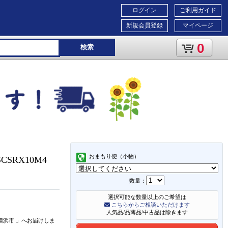
ログイン
ご利用ガイド
新規会員登録
マイページ
0
検索
おまもり便（小物）
SCSRX10M4
数量：
選択可能な数量以上のご希望は
こちらからご相談いただけます
人気品/品薄品/中古品は除きます
横浜市
」
へお届けしま