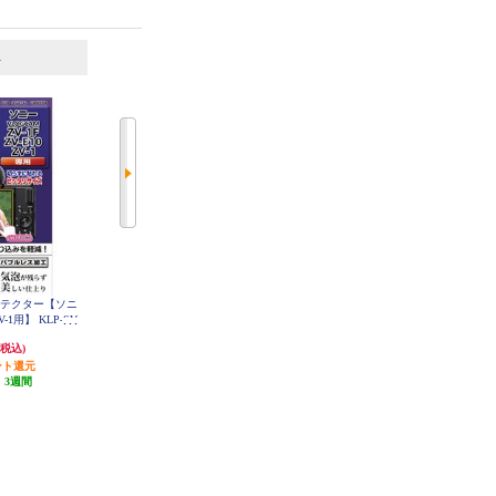
6
7
位
位
位
ロテクター【ソニ
SONY モニター保護ガラスシート
SONY NEX-5/NEX-3専用液晶保護
PCK-LG3
ZV-1用】 KLP-SV
シート PCK-LS1EM
1F
2,722円
959円
(税込)
(税込)
(税込)
ント還元
発送目安:
1ヶ月
47円分ポイント還元
:
3週間
発送目安:
1ヶ月
(2件)