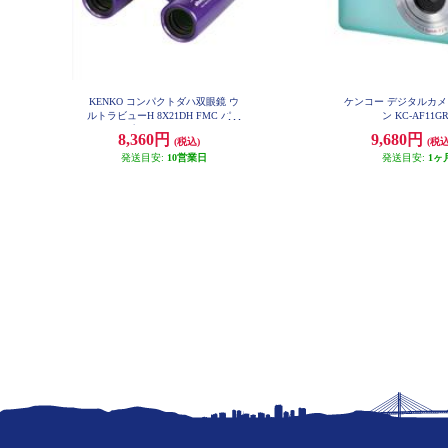
KENKO コンパクトダハ双眼鏡 ウ
ケンコー デジタルカメ
ルトラビューH 8X21DH FMC パー
ン KC-AF11G
プル UV8X21-PU
8,360円
9,680円
(税込)
(税込
発送目安:
10営業日
発送目安:
1ヶ