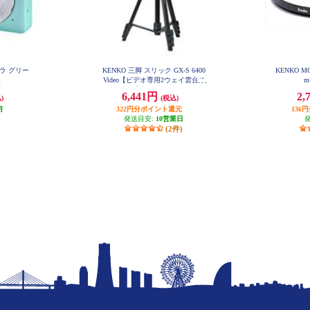
ラ グリー
KENKO 三脚 スリック GX-S 6400
KENKO 
R
Video【ビデオ専用2ウェイ雲台/4
m
段】 GXS6400V
6,441円
2,
)
(税込)
月
322円分ポイント還元
136
発送目安:
10営業日
(2件)