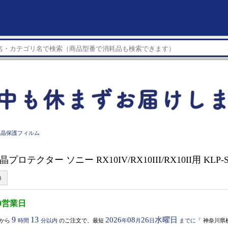
液晶保護フィルム
晶プロテクター ソニー RX10IV/RX10III/RX10II用 KLP-
0営業日
9
13
2026
08
26
水曜日
から
時間
分以内
のご注文で、最短
年
月
日
までに
「
神奈川県