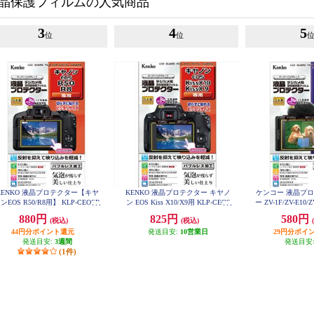
晶保護フィルムの人気商品
3
4
5
位
位
KENKO 液晶プロテクター【キヤ
KENKO 液晶プロテクター キヤノ
ケンコー 液晶プ
ンEOS R50/R8用】 KLP-CEOSR
ン EOS Kiss X10/X9用 KLP-CEOS
ー ZV-1F/ZV-E10/
50
KISSX10
CZV
880円
825円
580円
(税込)
(税込)
44円分ポイント還元
発送目安:
10営業日
29円分ポイ
発送目安:
3週間
発送目安
(1件)