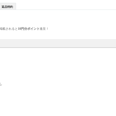
返品特約
掲載されると
10円分ポイント
進呈！
し