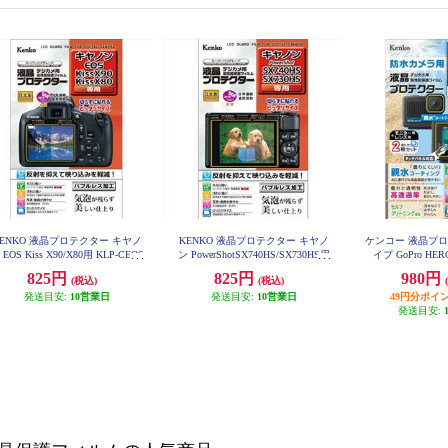
KENKO 液晶プロテクター キヤノ
KENKO 液晶プロテクター キヤノ
ケンコー 液晶プ
 EOS Kiss X90/X80用 KLP-CEOS
ン PowerShotSX740HS/SX730HS用
イプ GoPro HER
KISSX90
KLP-CPSSX740HS
825円
825円
980円
(税込)
(税込)
発送目安:
10営業日
発送目安:
10営業日
49円分ポイ
発送目安: