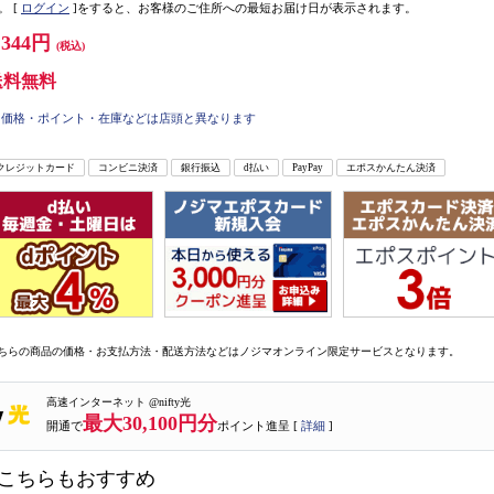
。
[
ログイン
]をすると、お客様のご住所への最短お届け日が表示されます。
,344円
(税込)
送料無料
価格・ポイント・在庫などは店頭と異なります
クレジットカード
コンビニ決済
銀行振込
d払い
PayPay
エポスかんたん決済
ちらの商品の価格・お支払方法・配送方法などはノジマオンライン限定サービスとなります。
高速インターネット @nifty光
最大30,100円分
開通で
ポイント進呈 [
詳細
]
こちらもおすすめ