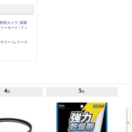
・防犯カメラ
|
双眼
モリーカード
|
フィ
セサリー
|
レリーズ
4
5
位
位