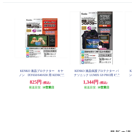
KENKO 液晶プロテクター キヤ
KENKO 液晶保護プロテクター パ
ノン IXY650/640/630 用 KENKOE
ナソニック LUMIX G9 PRO用 KLP
ン
PCIXY650
-PAG9
825円
1,344円
(税込)
(税込)
発送目安:
10営業日
発送目安:
10営業日