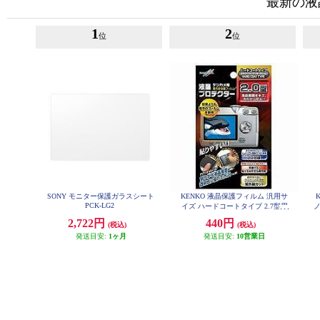
最新の液
1
2
位
位
SONY モニター保護ガラスシート
KENKO 液晶保護フィルム 汎用サ
PCK-LG2
イズ ハードコートタイプ 2.7型用
ノ
852156
2,722円
440円
(税込)
(税込)
発送目安:
1ヶ月
発送目安:
10営業日