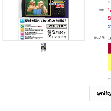
す
1
価格：
支払方法：
こ