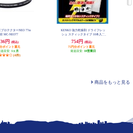
MCプロテクターNEO 77m
KENKO 強力乾燥剤 ドライフレッ
径 MC-NEO77
シュ スティックタイプ 10本入り
DF-ST1010
736円
754円
(税込)
(税込)
円分ポイント還元
75円分ポイント還元
発送目安:
1ヶ月
発送目安:
10営業日
(4件)
商品をもっと見る