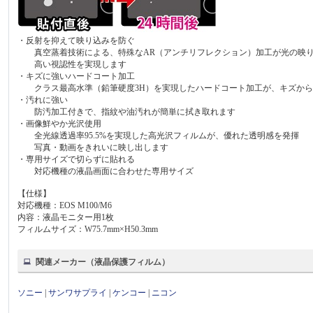
・反射を抑えて映り込みを防ぐ
真空蒸着技術による、特殊なAR（アンチリフレクション）加工が光の映り
高い視認性を実現します
・キズに強いハードコート加工
クラス最高水準（鉛筆硬度3H）を実現したハードコート加工が、キズから
・汚れに強い
防汚加工付きで、指紋や油汚れが簡単に拭き取れます
・画像鮮やか光沢使用
全光線透過率95.5%を実現した高光沢フィルムが、優れた透明感を発揮
写真・動画をきれいに映し出します
・専用サイズで切らずに貼れる
対応機種の液晶画面に合わせた専用サイズ
【仕様】
対応機種：EOS M100/M6
内容：液晶モニター用1枚
フィルムサイズ：W75.7mm×H50.3mm
関連メーカー（液晶保護フィルム）
ソニー
|
サンワサプライ
|
ケンコー
|
ニコン