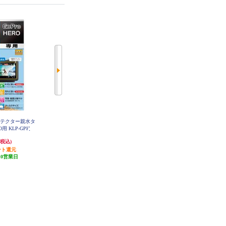
ロテクター親水タ
KENKO 液晶プロテクター ソニー
KENKO 液晶プロテクター キヤノ
O用 KLP-GPH
α6500/α6400/α6300/α6000/α5100用
ン EOS R5用 KLP-CEOSR5
KLP-SA6400
825円
1,386円
(税込)
(税込)
(税込)
ント還元
発送目安:
10営業日
発送目安:
10営業日
10営業日
(1件)