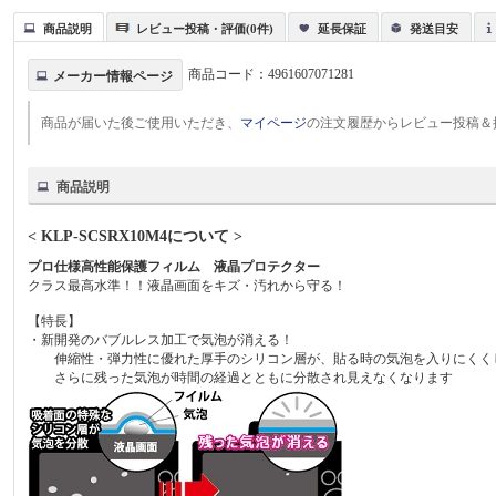
商品説明
レビュー投稿・評価(0件)
延長保証
発送目安
商品コード：
4961607071281
メーカー情報ページ
商品が届いた後ご使用いただき、
マイページ
の注文履歴からレビュー投稿＆
商品説明
< KLP-SCSRX10M4について >
プロ仕様高性能保護フィルム 液晶プロテクター
クラス最高水準！！液晶画面をキズ・汚れから守る！
【特長】
・新開発のバブルレス加工で気泡が消える！
伸縮性・弾力性に優れた厚手のシリコン層が、貼る時の気泡を入りにくく
さらに残った気泡が時間の経過とともに分散され見えなくなります