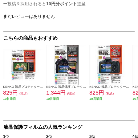
ー投稿＆採用されると
10円分ポイント
進呈
まだレビューはありません
こちらの商品もおすすめ
KENKO 液晶プロテクター キヤノン IXY650/640/630 用 KENKOEPCIXY650
KENKO 液晶保護プロテクター パナソニック LUMIX G9 PRO用 KLP-PAG9
KENKO 液晶プロテクター キヤノン EOS Kiss X90/X80用 KLP-CEOSKISSX90
825円
1,344円
825円
8
(税込)
(税込)
(税込)
10営業日
10営業日
10営業日
10
液晶保護フィルムの人気ランキング
1
位
2
位
3
位
4