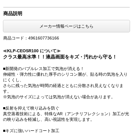
商品説明
メーカー情報ページはこちら
商品コード：4961607736166
≪KLP-CEOSR100 について≫
クラス最高水準！！液晶画面をキズ・汚れから守る！
■新開発のバブルレス加工で気泡が消える！
伸縮性・弾力性に優れた厚手のシリコン層が、貼る時の気泡を入り
にくくし、
さらに残った気泡が時間の経過とともに分散され見えなくなりま
す。
※気泡のサイズによっては気泡が消えない場合があります。
■反射を抑えて映り込みを防ぐ
真空蒸着技術による、特殊なAR（アンチリフレクション）加工が光
の映り込みを軽減し、高い視認性を実現します。
■キズに強いハードコート加工