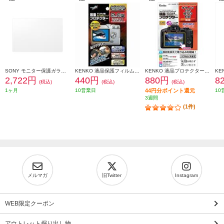
SONY モニター保護ガラスシート PCK-LG2
KENKO 液晶保護フィルム 汎用サイズ ハードコートタイプ 2.7型用 852156
KENKO 液晶プロテクター【キヤノンEOS R50/R8用】 KLP-CEOSR50
2,722円
440円
880円
8
(税込)
(税込)
(税込)
1ヶ月
10営業日
44円分ポイント還元
10
3週間
(1件)
メルマガ
旧Twitter
Instagram
WEB限定クーポン
アウトレット掘り出し物