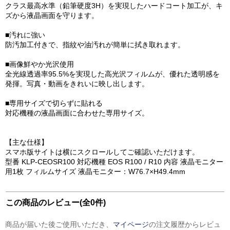
クラス最高水準（鉛筆硬度3H）を実現したハードコート加工が、キ
ズから液晶画面を守ります。
■汚れに強い
防汚加工付きで、指紋や油汚れが簡単に拭き取れます。
■画像鮮やか光沢使用
全光線透過率95.5%を実現した高光沢フィルムが、優れた透明感を
発揮。写真・動画をきれいに映し出します。
■専用サイズで切らずに貼れる
対応機種の液晶画面に合わせた専用サイズ。
【主な仕様】
スマホ版サイトは横にスクロールしてご確認いただけます。
型番 KLP-CEOSR100 対応機種 EOS R100 / R10 内容 液晶モニター
用1枚 フィルムサイズ 液晶モニター：W76.7×H49.4mm
この商品のレビュー(全0件)
商品が届いた後ご使用いただき、
マイページ
の注文履歴からレビュ