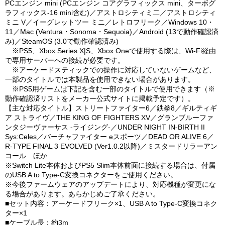
PCエンジン mini (PCエンジン コアグラフィックス mini、ターボグ
ラフィックス-16 mini含む)／アストロシティミ二／アストロシティ
ミニ V／イーグレットツー ミニ／レトロフリーク／Windows 10・
11／Mac (Ventura・Sonoma・Sequoia)／Android (13で動作確認済
み)／SteamOS (3.0で動作確認済み)
※PS5、Xbox Series X|S、Xbox Oneで使用する際は、Wi-Fi経由
で専用サーバーへの接続が必要です。
※アーケードスティックでの操作に対応していないゲームなど、
一部のタイトルでは本製品を使用できない場合があります。
※PS5用ゲームは下記を含む一部のタイトルで使用できます（※
動作確認済リストをメーカー公式サイトに掲載予定です）。
【主な対応タイトル】ストリートファイター6／鉄拳8／ギルティギ
ア ストライヴ／THE KING OF FIGHTERS XV／グランブルーファ
ンタジーヴァーサス -ライジング-／UNDER NIGHT IN-BIRTH II
Sys:Celes／バーチャファイター eスポーツ／DEAD OR ALIVE 6／
R-TYPE FINAL 3 EVOLVED (Ver1.0.2以降)／ミスタードリラーアン
コール ほか
※Switch Lite本体およびPS5 Slim本体前面に接続する場合は、付属
のUSB A to Type-C変換コネクターをご使用ください。
※今後ファームウェアのアップデートにより、対応機種が変更にな
る場合があります。あらかじめご了承ください。
■セット内容：アーケードフリーク×1、USB A to Type-C変換コネク
ター×1
■ケーブル長：約3m