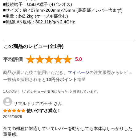
■接続端子：USB A端子 (4ピンオス)
■サイズ：約 407mm×260mm×75mm (最高部／レバー含まず)
■重量：約2.2kg (ケーブル部含む)
■無線LAN規格：802.11b/g/n 2.4GHz
この商品のレビュー(全1件)
平均評価
5.0
商品が届いた後ご使用いただき、
マイページ
の注文履歴からレビュ
ー投稿＆採用されると
10円分ポイント
進呈
1人の方が、｢このレビューが参考になった｣と投票しています。
サマルトリアの王子
さん
使いやすさ満点！
2025/06/29
全ての機種に対応していてレバーを動かしても本体はしっかりした
重量感。