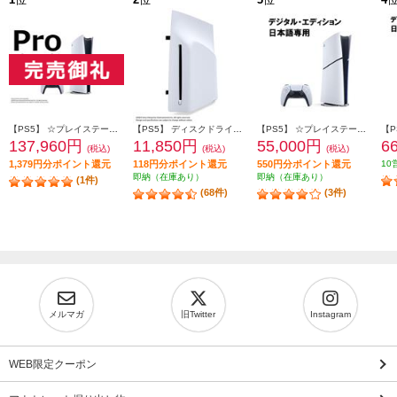
【PS5】 ☆プレイステーション5 Pro本体（N）
【PS5】 ディスクドライブ(Slimモデル用)
【PS5】 ☆プレイステーション5本体 デジタル・エディション 日本語専用 Console Language: Japanese only
137,960円
11,850円
55,000円
6
(税込)
(税込)
(税込)
1,379円分ポイント還元
118円分ポイント還元
550円分ポイント還元
10
即納（在庫あり）
即納（在庫あり）
(1件)
(68件)
(3件)
メルマガ
旧Twitter
Instagram
WEB限定クーポン