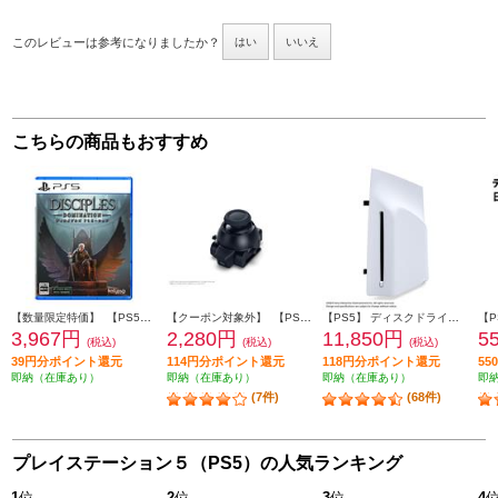
このレビューは参考になりましたか？
はい
いいえ
こちらの商品もおすすめ
【数量限定特価】 【PS5】 ディサイプルズ ドミネーション デラックスエディション
【クーポン対象外】 【PS5】 スティックモジュール（DualSense Edge ワイヤレスコントローラー用）
【PS5】 ディスクドライブ(Slimモデル用)
3,967円
2,280円
11,850円
5
(税込)
(税込)
(税込)
39円分ポイント還元
114円分ポイント還元
118円分ポイント還元
5
即納（在庫あり）
即納（在庫あり）
即納（在庫あり）
即
(7件)
(68件)
プレイステーション５（PS5）の人気ランキング
1
位
2
位
3
位
4