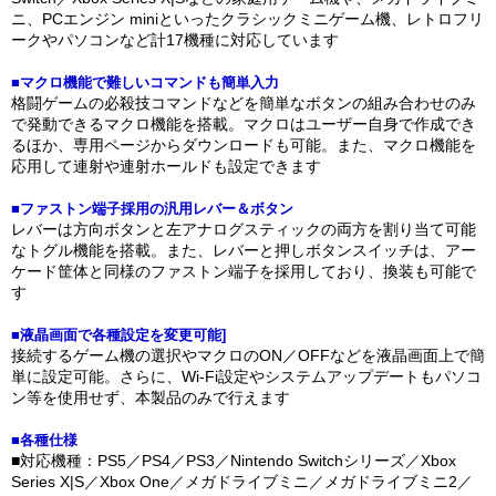
ニ、PCエンジン miniといったクラシックミニゲーム機、レトロフリ
ークやパソコンなど計17機種に対応しています
■マクロ機能で難しいコマンドも簡単入力
格闘ゲームの必殺技コマンドなどを簡単なボタンの組み合わせのみ
で発動できるマクロ機能を搭載。マクロはユーザー自身で作成でき
るほか、専用ページからダウンロードも可能。また、マクロ機能を
応用して連射や連射ホールドも設定できます
■ファストン端子採用の汎用レバー＆ボタン
レバーは方向ボタンと左アナログスティックの両方を割り当て可能
なトグル機能を搭載。また、レバーと押しボタンスイッチは、アー
ケード筐体と同様のファストン端子を採用しており、換装も可能で
す
■液晶画面で各種設定を変更可能]
接続するゲーム機の選択やマクロのON／OFFなどを液晶画面上で簡
単に設定可能。さらに、Wi-Fi設定やシステムアップデートもパソコ
ン等を使用せず、本製品のみで行えます
■各種仕様
■対応機種：PS5／PS4／PS3／Nintendo Switchシリーズ／Xbox
Series X|S／Xbox One／メガドライブミニ／メガドライブミニ2／