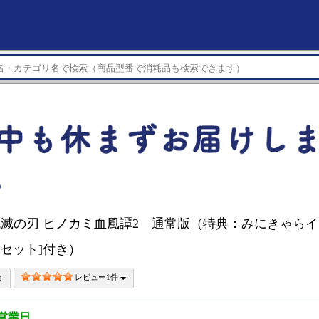
）
 鬼滅の刃 ヒノカミ血風譚2 通常版（特典：みにきゃらイ
種セット]付き）
レビュー1件
3営業日