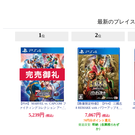
最新のプレイス
1
2
位
位
【PS4】 MARVEL vs. CAPCOM フ
【数量限定特価】 【PS4】 三國志
【
ァイティングコレクション アーケ
8 REMAKE with パワーアップキッ
e
ードクラシックス
ト 通常版
5,239円
7,067円
(税込)
(税込)
70円分ポイント還元
発送目安:
即納（在庫残りわず
か）