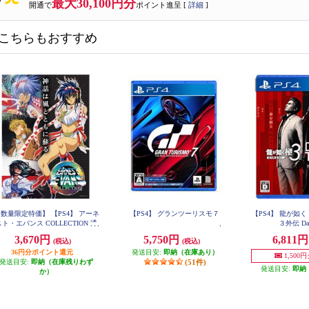
最大30,100円分
開通で
ポイント進呈 [
詳細
]
こちらもおすすめ
数量限定特価】 【PS4】 アーネ
【PS4】 グランツーリスモ７
【PS4】 龍が如く
スト・エバンス COLLECTION 通
３外伝 Dar
常版
3,670円
5,750円
6,811
(税込)
(税込)
36円分ポイント還元
発送目安:
即納（在庫あり）
1,500
発送目安:
即納（在庫残りわず
(51件)
発送目安:
即納
か）