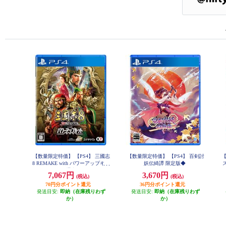
【数量限定特価】 【PS4】 三國志
【数量限定特価】 【PS4】 百剣討
【
8 REMAKE with パワーアップキッ
妖伝綺譚 限定版◆
ト 通常版
7,067円
3,670円
(税込)
(税込)
70円分ポイント還元
36円分ポイント還元
発送目安:
即納（在庫残りわず
発送目安:
即納（在庫残りわず
か）
か）