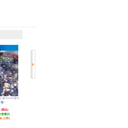
6
7
位
位
位
ーンオーバーロー
【PS4】 怒首領蜂大往生 臨廻転生
【PS4】 カプコン ファイティング
常版
通常版
コレクション2
円
5,814円
4,159円
(税込)
(税込)
(税込)
3営業日
発送目安:
3営業日
発送目安:
5営業日
(2件)
(1件)