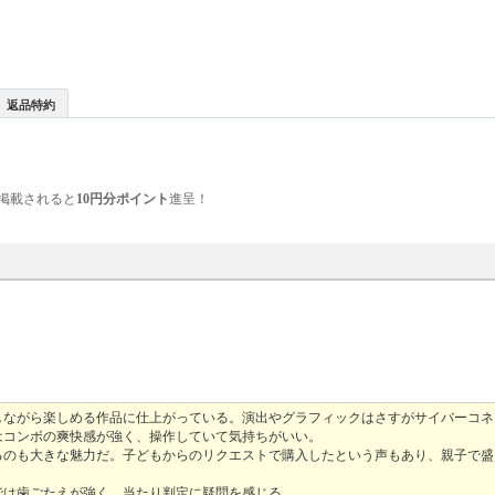
返品特約
掲載されると
10円分ポイント
進呈！
しながら楽しめる作品に仕上がっている。演出やグラフィックはさすがサイバーコネ
はコンボの爽快感が強く、操作していて気持ちがいい。
るのも大きな魅力だ。子どもからのリクエストで購入したという声もあり、親子で盛
では歯ごたえが強く、当たり判定に疑問を感じる。