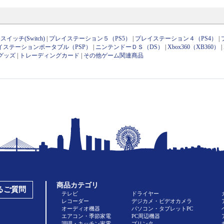
イッチ(Switch)
|
プレイステーション５（PS5）
|
プレイステーション４（PS4）
|
イステーションポータブル（PSP）
|
ニンテンドーＤＳ（DS）
|
Xbox360（XB360）
|
グッズ
|
トレーディングカード
|
その他ゲーム関連商品
商品カテゴリ
あるご質問
テレビ
ドライヤー
レコーダー
デジカメ・ビデオカメラ
オーディオ機器
パソコン・タブレットPC
エアコン・季節家電
PC周辺機器
調理・キッチン家電
プリンタ