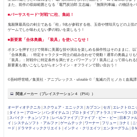
また、前作の収録範囲となる「竈門炭治郎 立志編」「無限列車編」の物語をバ
■バーサスモード“対戦”に柱、集結！
鬼殺隊最高位の剣士である「柱」9名が参戦する他、玉壺や憎珀天などの上弦
ゲームでしか味わえない夢の戦いを楽しもう！
■新要素「合体奥義」「装具」を使いこなせ！
ボタンを押すだけで簡単に美麗な技や演出を楽しめる操作性はそのままに、以
「合体奥義」：特定キャラクター同士の組み合わせで発動！通常の奥義よりも
「装具」：対戦中に特定条件を満たすとパワーアップ！装具によって得られる
新要素も使いこなしながらオンライン・オフラインで競い合おう！
©吾峠呼世晴／集英社・アニプレックス・ufotable ©「鬼滅の刃 ヒノカミ血風
関連メーカー（プレイステーション４（PS4））
オーディオテクニカ
|
スクウェア・エニックス
|
カプコン
|
セガ
|
エレクトロニ
|
タイトー
|
アローン
|
バンダイナムコ
|
プロトタイプ
|
アトラス
|
マーベラス
|
|
スパイク・チュンソフト
|
レベルファイブ
|
ファイブ・ピー・ビー
|
日本ファ
イ
|
システムソフト・アルファ
|
ゲームテック
|
ワーナー
|
フリュー
|
コナミ
|
ニ
ード
|
ドラマティッククリエイト
|
インティ・クリエイツ
|
エンターグラム
|
Ｄ