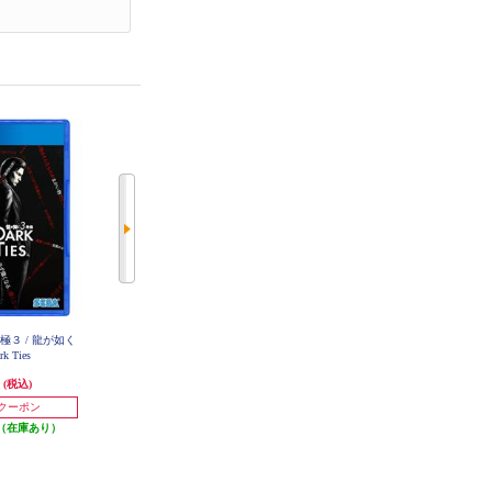
 極３ / 龍が如く
【数量限定特価】 【PS4】 流星の
【PS4】 地球防衛軍６
k Ties
ロックマン パーフェクトコレクシ
ョン
円
3,670円
3,536円
(税込)
(税込)
(税込)
36円分ポイント還元
発送目安:
3営業日
円クーポン
発送目安:
即納（在庫あり）
(4件)
（在庫あり）