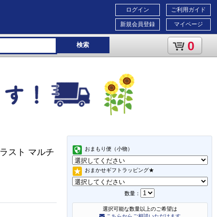
ログイン
ご利用ガイド
新規会員登録
マイページ
0
検索
おまもり便（小物）
ラスト マルチ
おまかせギフトラッピング★
数量：
選択可能な数量以上のご希望は
こちらからご相談いただけます