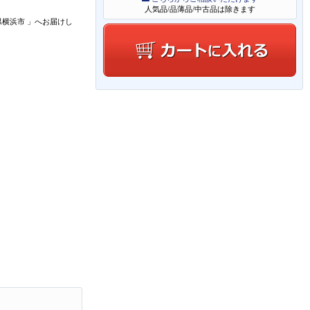
人気品/品薄品/中古品は除きます
県横浜市
」
へお届けし