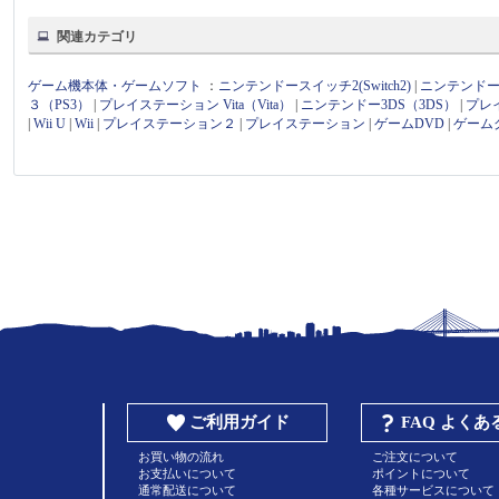
関連カテゴリ
ゲーム機本体・ゲームソフト
：
ニンテンドースイッチ2(Switch2)
|
ニンテンドース
３（PS3）
|
プレイステーション Vita（Vita）
|
ニンテンドー3DS（3DS）
|
プレ
|
Wii U
|
Wii
|
プレイステーション２
|
プレイステーション
|
ゲームDVD
|
ゲーム
ご利用ガイド
FAQ よく
お買い物の流れ
ご注文について
お支払いについて
ポイントについて
通常配送について
各種サービスについて