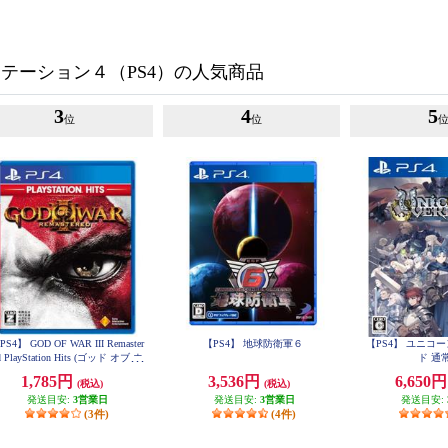
テーション４（PS4）の人気商品
3
4
5
位
位
PS4】 GOD OF WAR III Remaster
【PS4】 地球防衛軍６
【PS4】 ユニコ
d PlayStation Hits (ゴッド オブ ウ
ド 通
ォー)
1,785円
3,536円
6,650
(税込)
(税込)
発送目安:
3営業日
発送目安:
3営業日
発送目安:
(3件)
(4件)