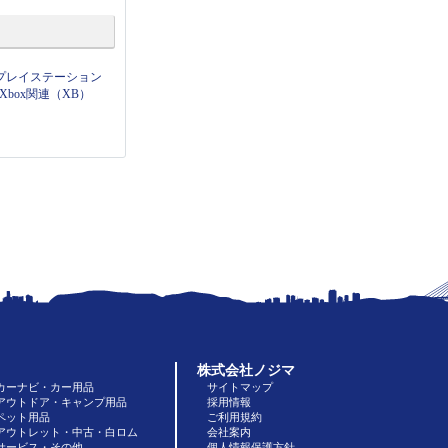
プレイステーション
Xbox関連（XB）
株式会社ノジマ
カーナビ・カー用品
サイトマップ
アウトドア・キャンプ用品
採用情報
ペット用品
ご利用規約
アウトレット・中古・白ロム
会社案内
サービス・その他
個人情報保護方針