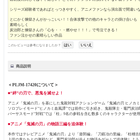
シリーズ経験者であればとっつきやすく、アニメファンなら演出面で間違い
とにかく煉獄さんがかっこいい！！合体攻撃での他のキャラとの掛け合いも
素晴らしく
炭治郎と煉獄さんの「心を・・・燃やせ！！！」で号泣できる！
ファン泣かせの素晴らしい作品
はい
いいえ
このレビューは参考になりましたか？
商品説明
＜PLJM-17420について＞
■“絆”の刃で、悪鬼を滅せよ！
アニメ「鬼滅の刃」を基にした鬼殺対戦アクションゲーム『鬼滅の刃 ヒノカ
ソロプレイモード“ヒノカミ血風譚”では前作に引き続き、鬼殺隊士・竈門炭
バーサスモード“対戦”では「柱」9名の参戦を含む数多くのキャラクターが使
■アニメ「鬼滅の刃」の物語三編を追体験！
本作ではテレビアニメ「鬼滅の刃」より「遊郭編」「刀鍛冶の里編」「柱稽古
上弦の鬼たちとの激戦など、竈門炭治郎が歩んだ物語をゲームで追体験しよう