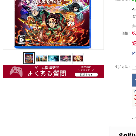
今
ま
参
6
価格：
支払方法：
こ