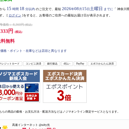
15
18
2026
08
15
土曜日
から
時間
分以内
のご注文で、最短
年
月
日
までに
「
神奈川
す。
[
ログイン
]をすると、お客様のご住所への最短お届け日が表示されます。
考価格：
8,360円
(税込)
,333円
(税込)
送料無料
価格・ポイント・在庫などは店頭と異なります
クレジットカード
コンビニ決済
銀行振込
d払い
PayPay
エポスかんたん決済
ちらの商品の価格・お支払方法・配送方法などはノジマオンライン限定サービスとなります。
高速インターネット @nifty光