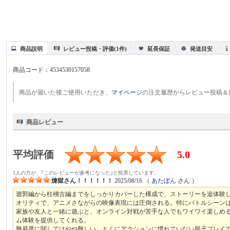
商品説明
レビュー投稿・評価(1件)
延長保証
発送目安
商品コード：
4534530157058
商品が届いた後ご使用いただき、
マイページ
の注文履歴からレビュー投稿＆
商品レビュー
平均評価
5.0
1人の方が、｢このレビューが参考になった｣と投票しています。
煉獄さん！！！！！！
2025/08/16
（
あたぽん
さん ）
遊郭編から柱稽古編までをしっかりカバーした構成で、ストーリーを追体験
オリティで、アニメさながらの映像表現には圧倒される。特にバトルシーン
家族や友人と一緒に遊ぶと、オンライン対戦が苦手な人でもワイワイ楽しめ
ム体験を提供してくれる。
難易度に関してはやや難しい。とくにアクションに慣れていない親子プレイ