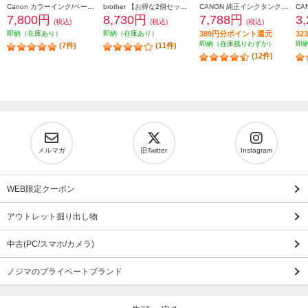
Canon カラーインク/ペーパーセット2個セット KL36IP3PACK2-ESET
brother 【お得な2個セット】純正インクカートリッジ4色セット LC411-4PK LC411-4PK-2-ESET
CANON 純正インクタンク BCI-331（BK/C/M/Y/GY）+BCI-330 マルチパック BCI-331-330-6MP
7,800円
8,730円
7,788円
3
(税込)
(税込)
(税込)
即納（在庫あり）
即納（在庫あり）
389円分ポイント還元
3
即納（在庫残りわずか）
即
(7件)
(11件)
(12件)
メルマガ
旧Twitter
Instagram
WEB限定クーポン
アウトレット掘り出し物
中古(PC/スマホ/カメラ)
ノジマのプライベートブランド