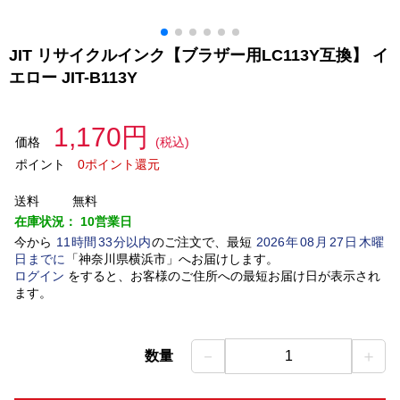
JIT リサイクルインク【ブラザー用LC113Y互換】 イ
エロー JIT-B113Y
1,170円
価格
(税込)
ポイント
0ポイント還元
送料
無料
在庫状況：
10営業日
今から
11
時間
33
分以内
のご注文で、最短
2026
年
08
月
27
日
木曜
日
までに
「
神奈川県横浜市
」
へお届けします。
ログイン
をすると、お客様のご住所への最短お届け日が表示され
ます。
－
＋
数量
1