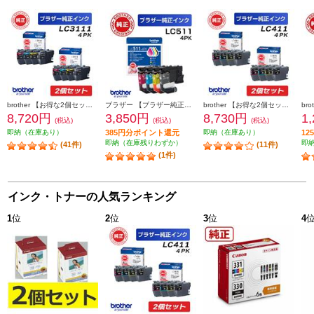
brother 【お得な2個セット】純正インクカートリッジ4色セット LC3111-4PK LC3111-4PK-2-ESET
ブラザー 【ブラザー純正】LC511-4PK インクカートリッジ 4色パック ブラック シアン マゼンタ イエロー LC511-4PK
brother 【お得な2個セット】純正インクカートリッジ4色セット LC411-4PK LC411-4PK-2-ESET
8,720円
3,850円
8,730円
1
(税込)
(税込)
(税込)
即納（在庫あり）
385円分ポイント還元
即納（在庫あり）
1
即納（在庫残りわずか）
即
(41件)
(11件)
(1件)
インク・トナーの人気ランキング
1
位
2
位
3
位
4