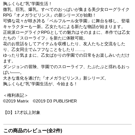
胸ふくらむ“乳”学園生活！
微乳、巨乳、爆乳。すべてのおっぱいが集まる美少女ローグライク
RPG『オメガラビリンス』の新シリーズが始動！
可憐な花々が咲き誇る「ベルフルール女学園」に舞台を移し、登場
キャラクターも一新。乙女たちによる新たな物語が始まります。
正統派ローグライクRPGとしての魅力はそのままに、本作では乙女
たちの「スローライフ」を新たに体験可能。
花のお世話をしてアイテムを収穫したり、友人たちと交流をした
り、乙女同士でムフフなことをしたり……。
ゆったり気ままに、乙女ばかりの学園での日常をお楽しみいただけ
ます。
ダンジョンの冒険、学園でのスローライフ、たぷたぷと揺れるおっ
ぱい――。
大きな進化を遂げた『オメガラビリンス』新シリーズ。
胸ふくらむ“乳”学園生活が、今始まる！
＜権利表記＞
©2019 Matrix ©2019 D3 PUBLISHER
【D】17才以上対象
この商品のレビュー(全2件)