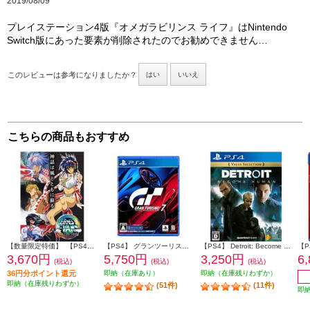
2019/08/09
プレイステーション4版『オメガラビリンス ライフ』はNintendo
Switch版にあった要素が削除されたのでお勧めできません…
このレビューは参考になりましたか？
はい
いいえ
こちらの商品もおすすめ
【数量限定特価】 【PS4】 アーネスト・エバンス COLLECTION 通常版
【PS4】 グランツーリスモ７
【PS4】 Detroit: Become Human（デトロイト: ビカムヒューマン） Value Selection
3,670円
5,750円
3,250円
6
(税込)
(税込)
(税込)
36円分ポイント還元
即納（在庫あり）
即納（在庫残りわずか）
即納（在庫残りわずか）
(51件)
(11件)
即