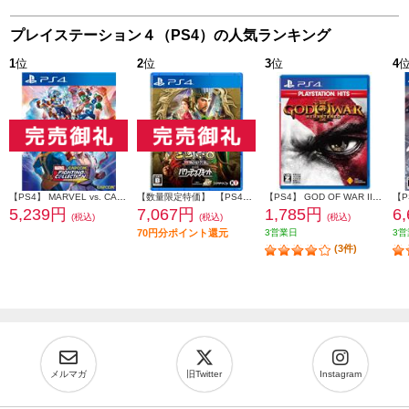
プレイステーション４（PS4）の人気ランキング
1
位
2
位
3
位
4
【PS4】 MARVEL vs. CAPCOM ファイティングコレクション アーケードクラシックス
【数量限定特価】 【PS4】 三國志8 REMAKE with パワーアップキット 通常版
【PS4】 GOD OF WAR III Remastered PlayStation Hits (ゴッド オブ ウォー)
5,239円
7,067円
1,785円
6
(税込)
(税込)
(税込)
70円分ポイント還元
3営業日
3営
(3件)
メルマガ
旧Twitter
Instagram