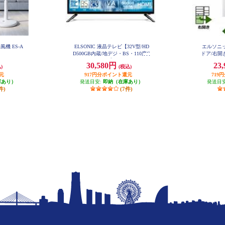
風機 ES-A
ELSONIC 液晶テレビ【32V型/HD
エルソニッ
D500GB内蔵/地デジ・BS・110度C
ドア/右開き
S/Wチューナー】 EHD-TB32R4
30,580円
23
)
(税込)
元
917円分ポイント還元
719
庫あり）
発送目安:
即納（在庫あり）
発送目
件)
(7件)