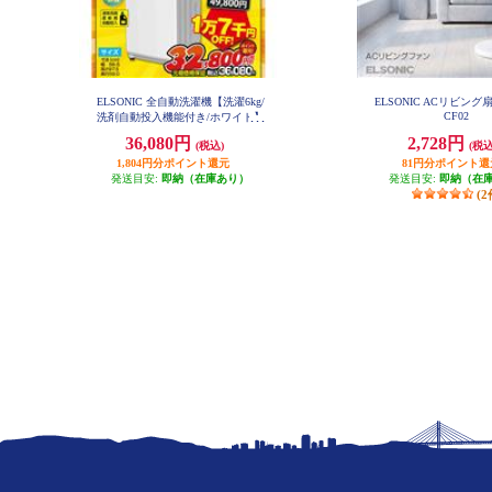
ELSONIC 全自動洗濯機【洗濯6kg/
ELSONIC ACリビング扇
CF02
洗剤自動投入機能付き/ホワイト】
ESM-L60ADD
36,080円
2,728円
(税込)
(税込
1,804円分ポイント還元
81円分ポイント還
発送目安:
即納（在庫あり）
発送目安:
即納（在
(2