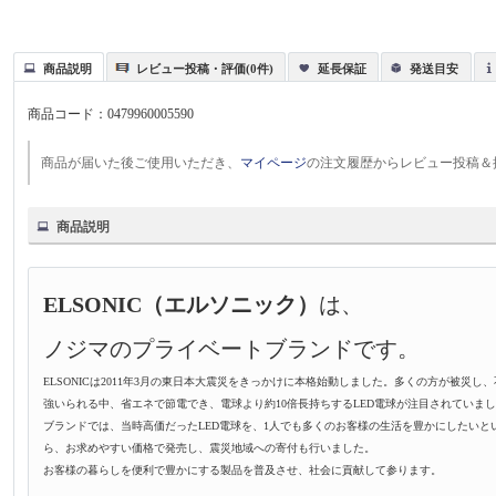
商品説明
レビュー投稿・評価(0件)
延長保証
発送目安
商品コード：
0479960005590
商品が届いた後ご使用いただき、
マイページ
の注文履歴からレビュー投稿＆
商品説明
ELSONIC（エルソニック）
は、
ノジマのプライベートブランドです。
ELSONICは2011年3月の東日本大震災をきっかけに本格始動しました。多くの方が被災し
強いられる中、省エネで節電でき、電球より約10倍長持ちするLED電球が注目されていました。
ブランドでは、当時高価だったLED電球を、1人でも多くのお客様の生活を豊かにしたいと
ら、お求めやすい価格で発売し、震災地域への寄付も行いました。
お客様の暮らしを便利で豊かにする製品を普及させ、社会に貢献して参ります。