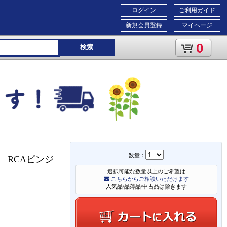
ログイン
ご利用ガイド
新規会員登録
マイページ
0
検索
数量：
 RCAピンジ
選択可能な数量以上のご希望は
こちらからご相談いただけます
人気品/品薄品/中古品は除きます