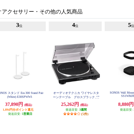
オアクセサリー・その他の人気商品
3
4
5
位
位
SONOS Wall Mount 
ONOS スタンド Era 300 Stand Pair
オーディオテクニカ ワイヤレスタ
SS1WMJ
(White) E30SPWW1
ーンテーブル グロスプラック AT
-LP60XBT-GBK
37,890円
25,262円
8,880
(税込)
(税込)
1,894円分ポイント還元
発送目安:
3週間
発送目安:
発送目安:
5営業日
(5件)