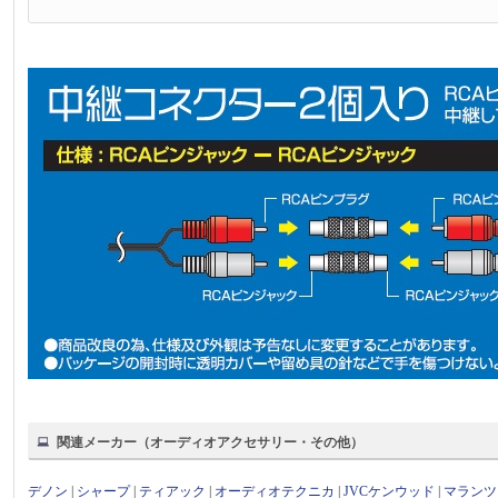
関連メーカー（オーディオアクセサリー・その他）
デノン
|
シャープ
|
ティアック
|
オーディオテクニカ
|
JVCケンウッド
|
マランツ