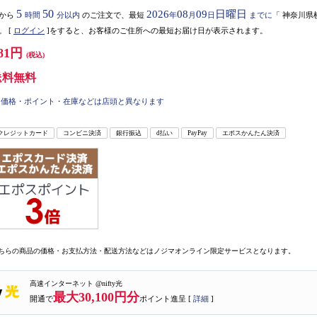
5
50
2026
08
09
日曜日
から
時間
分以内
のご注文で、最短
年
月
日
までに
「
神奈川県
。
[
ログイン
]をすると、お客様のご住所への最短お届け日が表示されます。
81円
(税込)
送料無料
価格・ポイント・在庫などは店頭と異なります
クレジットカード
コンビニ決済
銀行振込
d払い
PayPay
エポスかんたん決済
ちらの商品の価格・お支払方法・配送方法などはノジマオンライン限定サービスとなります。
高速インターネット @nifty光
最大30,100円分
開通で
ポイント進呈 [
詳細
]