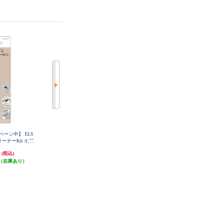
ーン中】 ELS
【送料無料キャンペーン中】 ELS
AZLA ライブ用耳栓 POM1000 Ⅱ
Silver AZL-POM1000-II-SLV
リーナーKit ホワ
ONIC 変換プラグ 6.3φステレオ
-EC01
標準プラグ EFP-AV105S
円
593円
5,500円
(税込)
(税込)
(税込)
（在庫あり）
発送目安:
即納（在庫あり）
発送目安:
3営業日