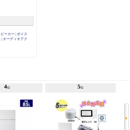
thスピーカー
|
ボイス
連
|
オーディオアク
4
5
位
位