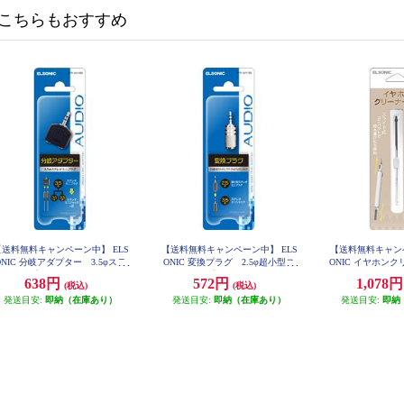
こちらもおすすめ
【送料無料キャンペーン中】 ELS
【送料無料キャンペーン中】 ELS
【送料無料キャンペ
ONIC 分岐アダプター 3.5φステ
ONIC 変換プラグ 2.5φ超小型ス
ONIC イヤホンク
レオミニプラグ ステレオミニジ
テレオミニプラグ-3.5φステレオミ
イト ECW
638円
572円
1,078
(税込)
(税込)
ャックX2へ分岐 EFP-AV108S
ニジャック EFP-AV112S
発送目安:
即納（在庫あり）
発送目安:
即納（在庫あり）
発送目安:
即納