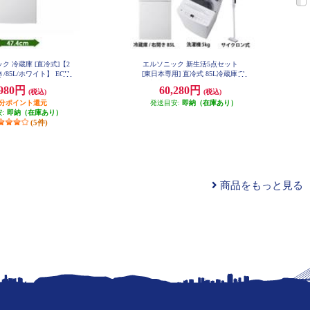
ク 冷蔵庫 [直冷式]【2
エルソニック 新生活5点セット
/85L/ホワイト】 ECH-
[東日本専用] 直冷式 85L冷蔵庫/5k
R85
g洗濯機/単機能50Hzレンジ/3合マ
,980円
60,280円
(税込)
(税込)
イコン炊飯器/コードレスクリーナ
円分ポイント還元
ー/ホワイト 26SHIN-A5W50-ESET
発送目安:
即納（在庫あり）
安:
即納（在庫あり）
(5件)
商品をもっと見る