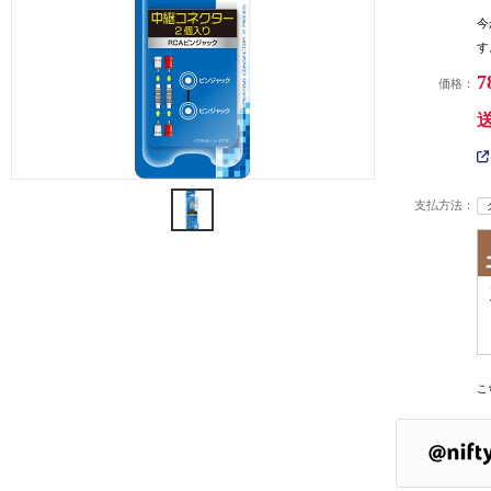
今
す
7
価格：
支払方法：
こ