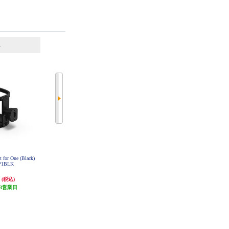
6
7
位
位
位
for One (Black)
LUXMAN キャノンコード（BA
オーディオテクニカ フルオートタ
P1BLK
L） JPC-150
ーンテーブル レッド AT-LP60X-
RD
円
16,038円
15,821円
(税込)
(税込)
(税込)
3営業日
発送目安:
3営業日
発送目安:
2ヶ月
(2件)