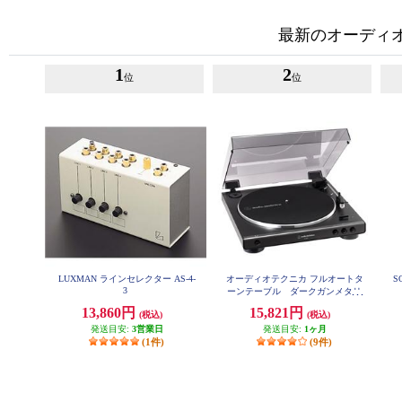
最新のオーディ
1
2
位
位
LUXMAN ラインセレクター AS-4-
オーディオテクニカ フルオートタ
S
3
ーンテーブル ダークガンメタリ
ック AT-LP60X-DGM
13,860円
15,821円
(税込)
(税込)
発送目安:
3営業日
発送目安:
1ヶ月
(1件)
(9件)