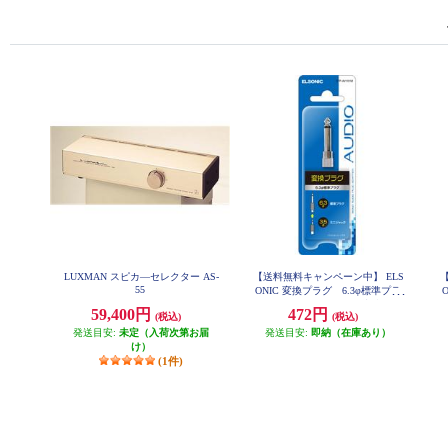
LUXMAN スピカ―セレクター AS-
【送料無料キャンペーン中】 ELS
55
ONIC 変換プラグ 6.3φ標準プラ
グ 3.5φミニジャックと接続 EFP-
59,400円
472円
(税込)
(税込)
AV101M
発送目安:
未定（入荷次第お届
発送目安:
即納（在庫あり）
け）
(1件)