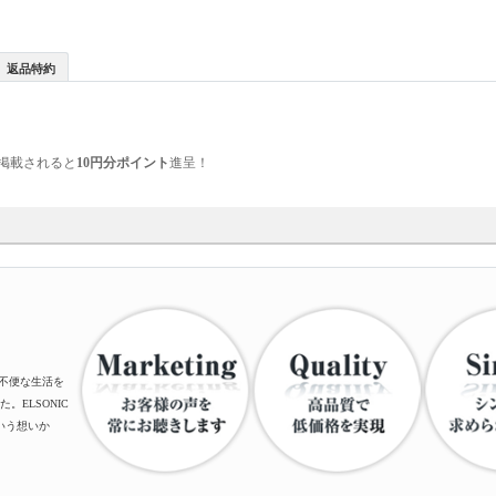
返品特約
掲載されると
10円分ポイント
進呈！
、不便な生活を
ELSONIC
いう想いか