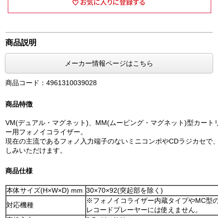
商品説明
メーカー情報ページはこちら
商品コード：4961310039028
商品特徴
VM(デュアル・マグネット)、MM(ムービング・マグネット)型カー
ー用フォノイコライザー。
現在の主流であるフォノ入力端子のないミニコンポやCDラジカセで、
しみいただけます。
商品仕様
本体サイズ(H×W×D) mm
30×70×92(突起部を除く)
※フォノイコライザー内蔵タイプやMC型
対応機種
レコードプレーヤーには使えません。