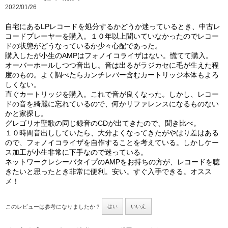
2022/01/26
自宅にあるLPレコードを処分するかどうか迷っているとき、中古レ
コードプレーヤーを購入。１０年以上聞いていなかったのでレコー
ドの状態がどうなっているか少々心配であった。
購入したが小生のAMPはフォノイコライザはない。慌てて購入。
オーバーホールしつつ音出し。音は出るがラジカセに毛が生えた程
度のもの。よく調べたらカンチレバー含むカートリッジ本体もよろ
しくない。
直ぐカートリッジを購入。これで音が良くなった。しかし、レコー
ドの音を綺麗に忘れているので、何かリファレンスになるものない
かと家探し。
グレゴリオ聖歌の同じ録音のCDが出てきたので、聞き比べ。
１０時間音出ししていたら、大分よくなってきたがやはり差はある
ので、フォノイコライザを自作することを考えている。しかしケー
ス加工が小生非常に下手なので迷っている。
ネットワークレシーバタイプのAMPをお持ちの方が、レコードを聴
きたいと思ったとき非常に便利。安い。すぐ入手できる。オスス
メ！
このレビューは参考になりましたか？
はい
いいえ