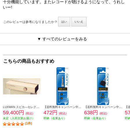
十分機能しています。またレコードが聴けるようになって、うれし
いー!
このレビューは参考になりましたか？
はい
いいえ
▼ すべてのレビューをみる
こちらの商品もおすすめ
LUXMAN スピカ―セレクター AS-55
【送料無料キャンペーン中】 ELSONIC 変換プラグ 6.3φ標準プラグ 3.5φミニジャックと接続 EFP-AV101M
【送料無料キャンペーン中】 ELSONIC 分岐アダプター 3.5φステレオミニプラグ ステレオミニジャックX2へ分岐 EFP-AV108S
59,400円
472円
638円
5
(税込)
(税込)
(税込)
未定（入荷次第お届け）
即納（在庫あり）
即納（在庫あり）
即
(1件)