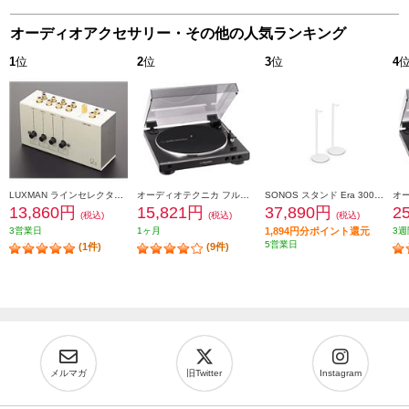
オーディオアクセサリー・その他の人気ランキング
1
位
2
位
3
位
4
LUXMAN ラインセレクター AS-4-3
オーディオテクニカ フルオートターンテーブル ダークガンメタリック AT-LP60X-DGM
SONOS スタンド Era 300 Stand Pair (White) E30SPWW1
13,860円
15,821円
37,890円
2
(税込)
(税込)
(税込)
3営業日
1ヶ月
1,894円分ポイント還元
3週
5営業日
(1件)
(9件)
メルマガ
旧Twitter
Instagram