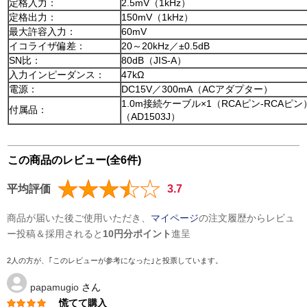
定格入力：
2.5mV（1kHz）
定格出力：
150mV（1kHz）
最大許容入力：
60mV
イコライザ偏差：
20～20kHz／±0.5dB
SN比：
80dB（JIS-A）
入力インピーダンス：
47kΩ
電源：
DC15V／300mA（ACアダプター）
1.0m接続ケーブル×1（RCAピン-RCAピ
付属品：
（AD1503J）
この商品のレビュー(全6件)
平均評価
3.7
商品が届いた後ご使用いただき、
マイページ
の注文履歴からレビュ
ー投稿＆採用されると
10円分ポイント
進呈
2人の方が、｢このレビューが参考になった｣と投票しています。
papamugio
さん
慌てて購入