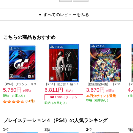
▼ すべてのレビューをみる
こちらの商品もおすすめ
【PS4】 グランツーリスモ７
【PS4】 龍が如く 極３ / 龍が如く３外伝 Dark Ties
【数量限定特価】 【PS4】 流星のロックマン パーフェクトコレクション
5,750円
6,811円
3,670円
4
(税込)
(税込)
(税込)
即納（在庫あり）
36円分ポイント還元
5営
1,500円クーポン
即納（在庫あり）
(51件)
即納（在庫あり）
プレイステーション４（PS4）の人気ランキング
1
位
2
位
3
位
4