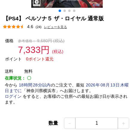
【PS4】 ペルソナ５ ザ・ロイヤル 通常版
4.6
(24)
レビューを見る
価格
9,680円
(税込)
参考価格：
7,333円
(税込)
ポイント
0ポイント還元
送料
無料
在庫状況：
〇
今から
18
時間
28
分以内
のご注文で、最短
2026
年
08
月
13
日
木曜
日
までに
「
神奈川県横浜市
」
へお届けします。
ログイン
をすると、お客様のご住所への最短お届け日が表示され
ます。
－
＋
数量
1