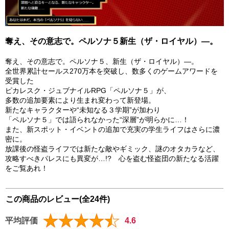
奪え、その意志で。ペルソナ５新生（ザ・ロイヤル）―。
奪え、その意志で。ペルソナ５、新生（ザ・ロイヤル）―。
全世界累計セールス270万本を突破し、数多くのゲームアワードを
受賞した
ピカレスク・ジュブナイルRPG「ペルソナ５」が、
多数の追加要素により生まれ変わって新登場。
新たなキャラクターや“未知なる３学期”が加わり
「ペルソナ５」では語られなかった“深層”が明らかに…！
また、新スポット・イベントの追加で充実の学生ライフはさらに濃
密に。
放課後の怪盗ライフでは新たな敵やギミック、謎のオタカラなど、
攻略すべきパレスにも異変が…!? 心を盗む怪盗団の新たなる活躍
をご覧あれ！
この商品のレビュー(全24件)
平均評価
4.6