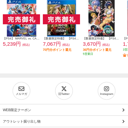
【PS4】 MARVEL vs. CAPCOM ファイティングコレクション アーケードクラシックス
【数量限定特価】 【PS4】 三國志8 REMAKE with パワーアップキット 通常版
【数量限定特価】 【PS4】 アーネスト・エバンス COLLECTION 通常版
5,239円
7,067円
3,670円
1
(税込)
(税込)
(税込)
70円分ポイント還元
36円分ポイント還元
3営
5営業日
メルマガ
旧Twitter
Instagram
WEB限定クーポン
アウトレット掘り出し物