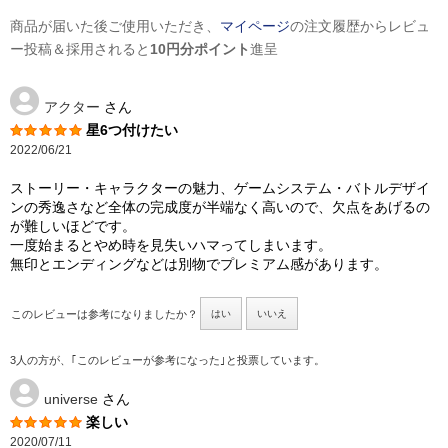
商品が届いた後ご使用いただき、
マイページ
の注文履歴からレビュ
ー投稿＆採用されると
10円分ポイント
進呈
アクター
さん
星6つ付けたい
2022/06/21
ストーリー・キャラクターの魅力、ゲームシステム・バトルデザイ
ンの秀逸さなど全体の完成度が半端なく高いので、欠点をあげるの
が難しいほどです。
一度始まるとやめ時を見失いハマってしまいます。
無印とエンディングなどは別物でプレミアム感があります。
このレビューは参考になりましたか？
はい
いいえ
3人の方が、｢このレビューが参考になった｣と投票しています。
universe
さん
楽しい
2020/07/11