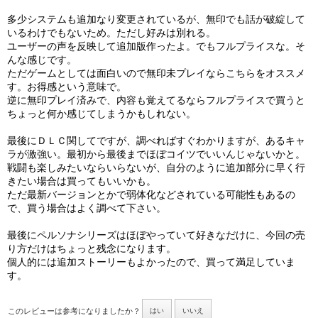
多少システムも追加なり変更されているが、無印でも話が破綻して
いるわけでもないため。ただし好みは別れる。
ユーザーの声を反映して追加版作ったよ。でもフルプライスな。そ
んな感じです。
ただゲームとしては面白いので無印未プレイならこちらをオススメ
す。お得感という意味で。
逆に無印プレイ済みで、内容も覚えてるならフルプライスで買うと
ちょっと何か感じてしまうかもしれない。
最後にＤＬＣ関してですが、調べればすぐわかりますが、あるキャ
ラが激強い。最初から最後までほぼコイツでいいんじゃないかと。
戦闘も楽しみたいならいらないが、自分のように追加部分に早く行
きたい場合は買ってもいいかも。
ただ最新バージョンとかで弱体化などされている可能性もあるの
で、買う場合はよく調べて下さい。
最後にペルソナシリーズはほぼやっていて好きなだけに、今回の売
り方だけはちょっと残念になります。
個人的には追加ストーリーもよかったので、買って満足していま
す。
このレビューは参考になりましたか？
はい
いいえ