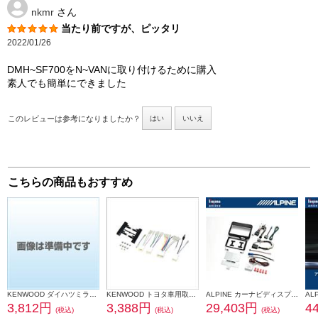
nkmr
さん
当たり前ですが、ピッタリ
2022/01/26
DMH~SF700をN~VANに取り付けるために購入
素人でも簡単にできました
このレビューは参考になりましたか？
はい
いいえ
こちらの商品もおすすめ
KENWOOD ダイハツミライース取付金具 UA-D71D
KENWOOD トヨタ車用取付キット UA-Y58D
ALPINE カーナビディスプレイオーディオ取付けキット N-BOX(JF5/6系)専用 KTX-XF11-NB-56-NR
3,812円
3,388円
29,403円
4
(税込)
(税込)
(税込)