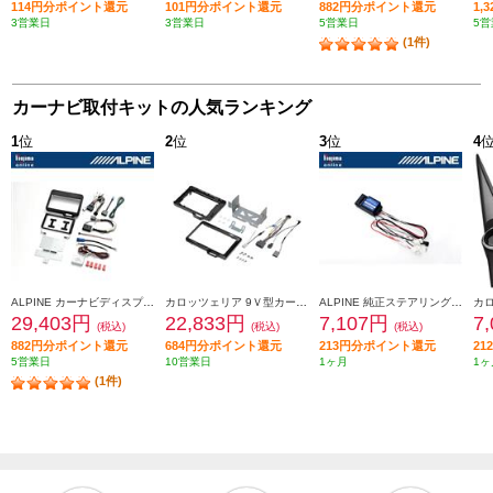
114円分ポイント還元
101円分ポイント還元
882円分ポイント還元
1,
3営業日
3営業日
5営業日
5営
(1件)
カーナビ取付キットの人気ランキング
1
位
2
位
3
位
4
ALPINE カーナビディスプレイオーディオ取付けキット N-BOX(JF5/6系)専用 KTX-XF11-NB-56-NR
カロッツェリア 9Ｖ型カーナビゲーション取付キット KLS-H902D-2
ALPINE 純正ステアリングリモートコントロールキット【フローティングビッグDA専用】 KTX-G601R
29,403円
22,833円
7,107円
7
(税込)
(税込)
(税込)
882円分ポイント還元
684円分ポイント還元
213円分ポイント還元
2
5営業日
10営業日
1ヶ月
1ヶ
(1件)