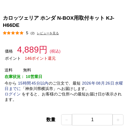
カロッツェリア ホンダ N-BOX用取付キット KJ-
H66DE
5
(2)
レビューを見る
4,889円
価格
(税込)
ポイント
146ポイント還元
送料
無料
在庫状況：
10営業日
今から
15
時間
45
分以内
のご注文で、最短
2026
年
08
月
26
日
水曜
日
までに
「
神奈川県横浜市
」
へお届けします。
ログイン
をすると、お客様のご住所への最短お届け日が表示され
ます。
－
＋
数量
1