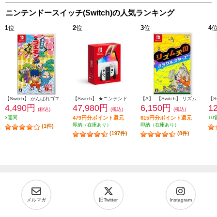
ニンテンドースイッチ(Switch)の人気ランキング
1
位
2
位
3
位
4
【Switch】 がんばれゴエモン大集合！
【Switch】 ★ニンテンドースイッチ本体 Nintendo Switch（有機ELモデル） Joy-Con(L)/(R) ホワイト
【A】 【Switch】 リズム天国 ミラクルスターズ
4,490円
47,980円
6,150円
1
(税込)
(税込)
(税込)
3週間
479円分ポイント還元
615円分ポイント還元
10
即納（在庫あり）
即納（在庫あり）
(1件)
(197件)
(8件)
メルマガ
旧Twitter
Instagram