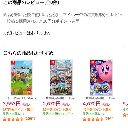
この商品のレビュー(全0件)
商品が届いた後ご使用いただき、
マイページ
の注文履歴からレビュ
ー投稿＆採用されると
10円分ポイント
進呈
まだレビューはありません
こちらの商品もおすすめ
【B】 【Switch】 Minecraft（マインクラフト）
【数量限定特価】 【Switch】 ぼくらのキングダム 時食む果実といにしえの魔物 通常版
【数量限定特価】 【Switch】 星のカービィ スターアライズ
3,553円
2,670円
4,670円
5
(税込)
(税込)
(税込)
177円分ポイント還元
26円分ポイント還元
46円分ポイント還元
即
即納（在庫あり）
即納（在庫残りわずか）
即納（在庫あり）
(229件)
(75件)