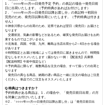
1．「○○○○年○○月○○日発売予定 予約」の表記の場合⇒発売日前
日に出荷いたします。（予約特典があればお付けします）
2．「○○○○年○○月○○日発売日以降お渡し分」の表記時⇒初回分
完売のため、発売日以降出荷にいたします。（予約特典は付きま
せん）
※神奈川県からの出荷のため、近県であれば翌日（発売日）お届けと
なります
交通状況、気象の影響などがあるため、確実な発売日お届けをお約
束するものではございません
※北海道、四国、中国、九州、離島は当店出荷から2～4日かかる場合
があります
※時間指定とお届け地域によっては発売日に届きませんので、時間指
定なしをオススメいたします（届かない一例：【配送先】兵庫県
【配送時間】午前中指定など）
※予約商品に限らず、複数商品を注文の場合、すべて揃っての出荷と
なります
発売日の異なる商品、納期の遅い商品と一緒に注文の場合はご注意
ください。単品でのご注文をオススメいたします
Q.特典はつきますか？
予約特典がある商品は、1．の場合や、「発売日前日出荷」の方
を対象にお付けいたします。
※2．「○○○○年○○月○○日発売日以降お渡し分」は「発売日前日出