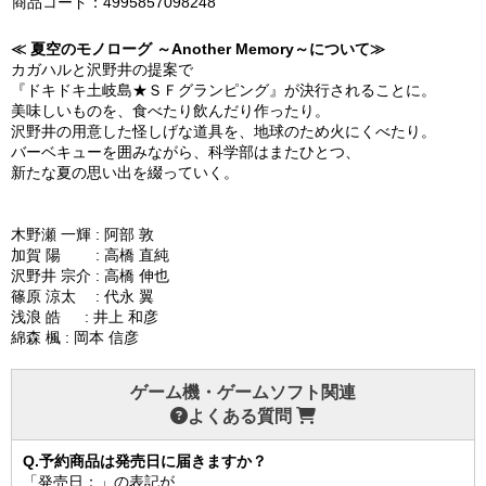
商品コード：4995857098248
≪ 夏空のモノローグ ～Another Memory～について≫
カガハルと沢野井の提案で
『ドキドキ土岐島★ＳＦグランピング』が決行されることに。
美味しいものを、食べたり飲んだり作ったり。
沢野井の用意した怪しげな道具を、地球のため火にくべたり。
バーベキューを囲みながら、科学部はまたひとつ、
新たな夏の思い出を綴っていく。
木野瀬 一輝 : 阿部 敦
加賀 陽 : 高橋 直純
沢野井 宗介 : 高橋 伸也
篠原 涼太 : 代永 翼
浅浪 皓 : 井上 和彦
綿森 楓 : 岡本 信彦
ゲーム機・ゲームソフト関連
よくある質問
Q.予約商品は発売日に届きますか？
「発売日：」の表記が