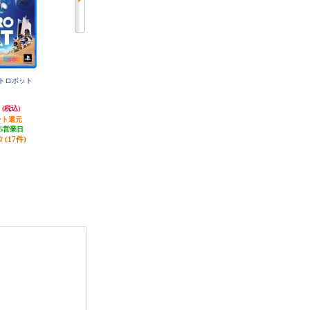
ストロボット
【PS5】 ☆プレイステーション5本
【PS5】 ☆プレイステーション5本
体 デジタル・エディション 日本
体 デジタル・エディション(Slim
語専用 DualSense ワイヤレスコン
モデル)
円
65,000円
89,960円
(税込)
(税込)
(税込)
トローラー ダブルパック
ント還元
650円分ポイント還元
899円分ポイント還元
5営業日
発送目安:
即納（在庫あり）
(88件)
(17件)