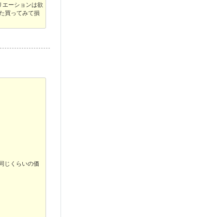
リエーションは欲
した買ってみて損
も同じくらいの価