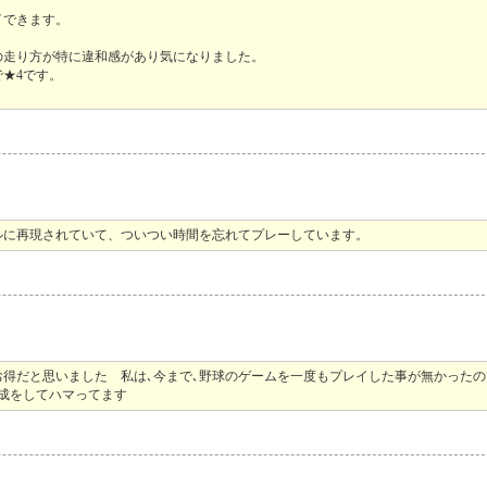
イできます。
。
の走り方が特に違和感があり気になりました。
★4です。
ルに再現されていて、ついつい時間を忘れてプレーしています。
お得だと思いました 私は､今まで､野球のゲームを一度もプレイした事が無かったの
育成をしてハマってます