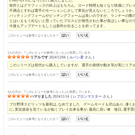
PS4からPS5になったので購入しました。
前作とはグラフィックの向上はもちろん、ロード時間も短くなり快適にプレ
不満点とすれば選手のモーションにさして変化が見えないところでしょうか
バッティングフォームやピッチングフォームは良いのですが、ランナーの際
とはいえもう出ないと思っていたプロスピが発売された事が喜ばしい事なので
今後もアップデートもしくは新作が出ることを祈ってます。
はい
いいえ
このレビューは参考になりましたか？
3人の方が、｢このレビューが参考になった｣と投票しています。
リアルです
2024/12/04
(
ルパン君
さん )
このシリーズは初代から購入していますが、選手の表情や動き等が実にリア
はい
いいえ
このレビューは参考になりましたか？
4人の方が、｢このレビューが参考になった｣と投票しています。
ハマりました
2024/11/14
(
レブロンマスター
さん )
プロ野球スピリッツを最初は､なめてました ゲームモードも沢山あり､凄く
に､実況放送を見ているが如くプレイ出来る事が､最高に良い〓 毎日､選手
はい
いいえ
このレビューは参考になりましたか？