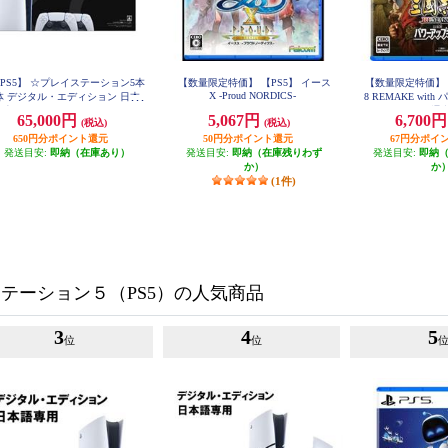
PS5】 ☆プレイステーション5本
【数量限定特価】 【PS5】 イース
【数量限定特価】 
X -Proud NORDICS-
体 デジタル・エディション 日本
8 REMAKE wit
語専用 DualSense ワイヤレスコン
ト 通
65,000円
5,067円
6,700
(税込)
(税込)
トローラー ダブルパック
650円分ポイント還元
50円分ポイント還元
67円分ポイ
発送目安:
即納（在庫あり）
発送目安:
即納（在庫残りわず
発送目安:
即納
か）
か
(1件)
テーション５（PS5）の人気商品
3
4
5
位
位