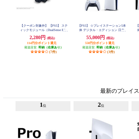
【クーポン対象外】 【PS5】 ステ
【PS5】 ☆プレイステーション5本
【
ィックモジュール（DualSense Edge
体 デジタル・エディション 日本
ワイヤレスコントローラー用）
語専用 Console Language: Japanese o
2,280円
55,000円
(税込)
(税込)
nly
114円分ポイント還元
550円分ポイント還元
発送目安:
即納（在庫あり）
発送目安:
即納（在庫あり）
(7件)
(3件)
最新のプレイス
1
2
位
位