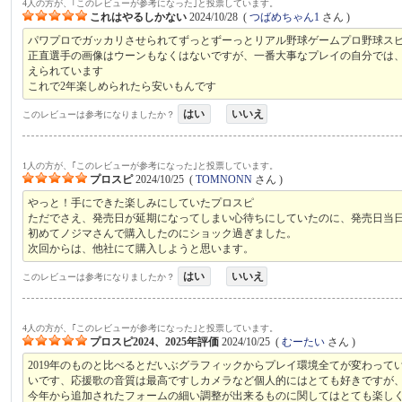
4人の方が、｢このレビューが参考になった｣と投票しています。
これはやるしかない
2024/10/28
(
つばめちゃん1
さん )
パワプロでガッカリさせられてずっとずーっとリアル野球ゲームプロ野球ス
正直選手の画像はウーンもなくはないですが、一番大事なプレイの自分では
えられています
これで2年楽しめられたら安いもんです
はい
いいえ
このレビューは参考になりましたか？
1人の方が、｢このレビューが参考になった｣と投票しています。
プロスピ
2024/10/25
(
TOMNONN
さん )
やっと！手にできた楽しみにしていたプロスピ
ただでさえ、発売日が延期になってしまい心待ちにしていたのに、発売日当
初めてノジマさんで購入したのにショック過ぎました。
次回からは、他社にて購入しようと思います。
はい
いいえ
このレビューは参考になりましたか？
4人の方が、｢このレビューが参考になった｣と投票しています。
プロスピ2024、2025年評価
2024/10/25
(
むーたい
さん )
2019年のものと比べるとだいぶグラフィックからプレイ環境全てが変わっ
いです、応援歌の音質は最高ですしカメラなど個人的にはとても好きですが、
今年から追加されたフォームの細い調整が出来るものに関してはとても楽し