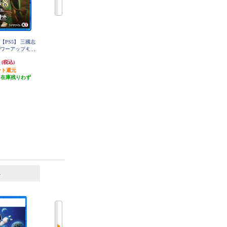
【PS5】 三國志
【数量限定特価】 【PS5】 零 ～
【数量限定特価】 【PS5】 鬼滅の
h パワーアップキッ
紅い蝶～ REMAKE 通常版
刃 ヒノカミ血風譚2 通常版（特
常版
典：みにきゃらイラスト マルチケ
円
3,767円
3,670円
(税込)
(税込)
(税込)
ース[4種セット]付き）
ント還元
37円分ポイント還元
36円分ポイント還元
（在庫残りわず
発送目安:
即納（在庫あり）
発送目安:
即納（在庫残りわず
）
か）
6
7
位
位
位