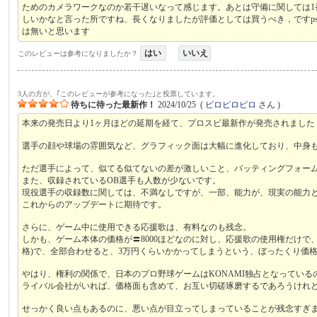
ためのカメラワークなのか若干遅いなって感じます。あとは守備に関しては
しいかなと言った所ですね、長くなりましたが評価としては買うべき，ですps
は無いと思います
はい
いいえ
このレビューは参考になりましたか？
3人の方が、｢このレビューが参考になった｣と投票しています。
待ちに待った最新作！
2024/10/25
(
ピロピロピロ
さん )
本来の発売日より1ヶ月ほどの延期を経て、プロスピ最新作が発売されました
選手の顔や球場の雰囲気など、グラフィック面は大幅に進化しており、中身
ただ選手によって、似てる似てないの差が激しいこと、バッティングフォー
また、収録されているOB選手も人数が少ないです。
現役選手の収録数に関しては、不満なしですが、一部、能力が、現実の能力と
これからのアップデートに期待です。
さらに、ゲーム中に使用できる応援歌は、有料なのも残念。
しかも、ゲーム本体の価格が〓8000ほどなのに対し、応援歌の使用権だけで
格)で、全部合わせると、3万円くらいかかってしまうという、ぼったくり価
やはり、権利の関係で、日本のプロ野球ゲームはKONAMI独占となってい
ライバル会社がいれば、価格面も含めて、お互い切磋琢磨するであろうけれ
せっかく良い点もあるのに、悪い点が目立ってしまっていることが残念すぎ