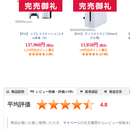
【PS5】 ☆プレイステーション5 P
【PS5】 ディスクドライブ(Slimモ
【
ro本体（N）
デル用)
語専
137,960円
11,850円
(税込)
(税込)
1,379円分ポイント還元
118円分ポイント還元
(1件)
(67件)
商品説明
レビュー投稿・評価(13件)
延長保証
発送目安
平均評価
4.8
商品が届いた後ご使用いただき、
マイページ
の注文履歴からレビュー投稿＆