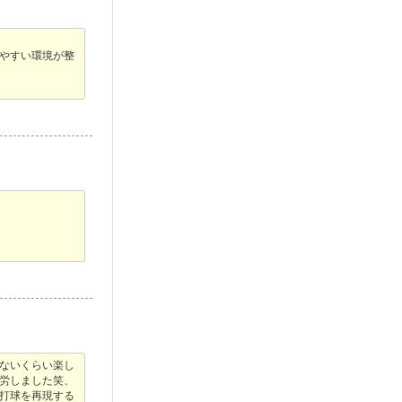
やすい環境が整
係ないくらい楽し
苦労しました笑、
打球を再現する