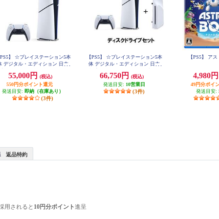
PS5】 ☆プレイステーション5本
【PS5】 ☆プレイステーション5本
【PS5】 ア
体 デジタル・エディション 日本
体 デジタル・エディション 日本
用 Console Language: Japanese o
語専用 ＋ディスクドライブセッ
55,000円
66,750円
4,980
(税込)
(税込)
nly
ト
550円分ポイント還元
発送目安:
10営業日
49円分ポイ
発送目安:
即納（在庫あり）
(3件)
発送目安:
(3件)
返品特約
採用されると
10円分ポイント
進呈