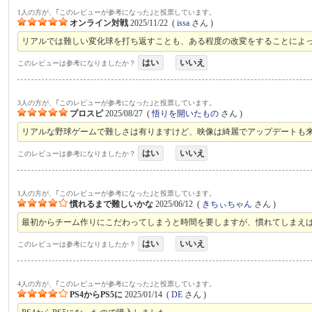
1人の方が、｢このレビューが参考になった｣と投票しています。
オンライン対戦
2025/11/22
(
issa
さん )
リアルでは難しい変化球を打ち返すことも、ある程度の改変をすることによ
はい
いいえ
このレビューは参考になりましたか？
3人の方が、｢このレビューが参考になった｣と投票しています。
プロスピ
2025/08/27
(
悟りを開いたもの
さん )
リアルな野球ゲームで難しさは有りますけど、映像は綺麗でアップデートも
はい
いいえ
このレビューは参考になりましたか？
1人の方が、｢このレビューが参考になった｣と投票しています。
慣れるまで難しいかな
2025/06/12
(
きちぃちゃん
さん )
最初からチーム作りにこだわってしまうと時間を要しますが、慣れてしまえ
はい
いいえ
このレビューは参考になりましたか？
4人の方が、｢このレビューが参考になった｣と投票しています。
PS4からPS5に
2025/01/14
(
DE
さん )