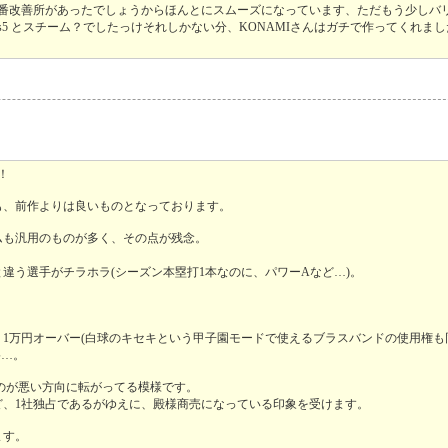
1番改善所があったでしょうからほんとにスムーズになっています、ただもう少しバ
5 とスチーム？でしたっけそれしかない分、KONAMIさんはガチで作ってくれま
！
も、前作よりは良いものとなっております。
ムも汎用のものが多く、その点が残念。
違う選手がチラホラ(シーズン本塁打1本なのに、パワーAなど…)。
、1万円オーバー(白球のキセキという甲子園モードで使えるブラスバンドの使用権
格…。
るのが悪い方向に転がってる模様です。
ど、1社独占であるがゆえに、殿様商売になっている印象を受けます。
ます。