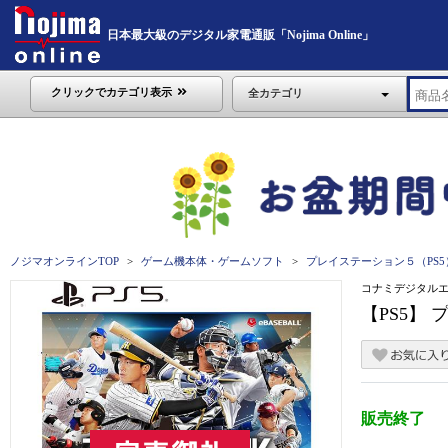
日本最大級のデジタル家電通販「Nojima Online」
クリックでカテゴリ表示
全カテゴリ
ノジマオンラインTOP
ゲーム機本体・ゲームソフト
プレイステーション５（PS5
コナミデジタル
【PS5】 
販売終了