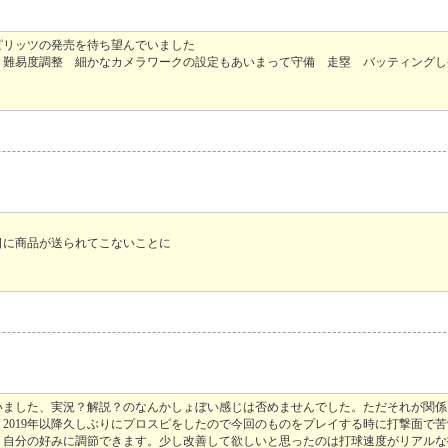
ピリッツの発売を待ち望んでいました
、難易度調整 細かなカメラワークの設定もあいまって守備 走塁 バッティングし
日に商品が送られてこないことに
ていました、実況？解説？のなんかしょぼい感じは否めませんでした。ただそれが関
2019年以降久しぶりにプロスピをしたので今回のものをプレイする時に打撃面で
く自分の好みに調節できます。少し改善して欲しいと思ったのは打球速度がリアルな