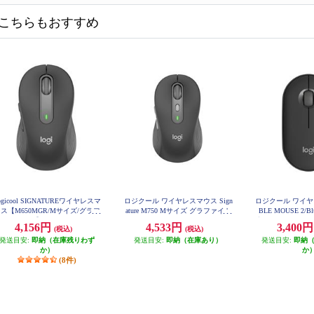
こちらもおすすめ
ogicool SIGNATUREワイヤレスマ
ロジクール ワイヤレスマウス Sign
ロジクール ワイヤ
ス【M650MGR/Mサイズ/グラフ
ature M750 Mサイズ グラファイト
BLE MOUSE 2/Bl
M750MGR
ァイト】 M650MGR
音/グラファイト]M35
4,156円
4,533円
3,400
(税込)
(税込)
G
発送目安:
即納（在庫残りわず
発送目安:
即納（在庫あり）
発送目安:
即納
か）
か
(8件)