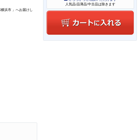
人気品/品薄品/中古品は除きます
県横浜市
」
へお届けし