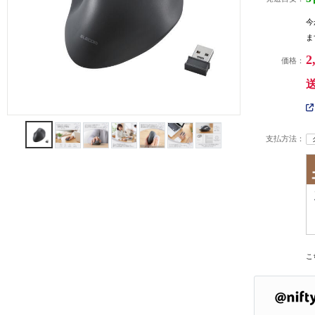
今
ま
2
価格：
支払方法：
こ