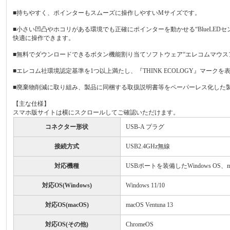
■持ちやすく、ポインターもスムーズに操作しやすいMサイズです。
■小さい凹凸やホコリがある環境でも正確にポインターを動かせる“BlueLE
快適に操作できます。
■無料でダウンロードできるボタン機能割り当てソフトウェア“エレコムマウス
■エレコム社環境認定基準を1つ以上満たし、『THINK ECOLOGY』マーク
■廃棄物削減に取り組み、製品に同梱する取扱説明書等をペーパーレス化した
【主な仕様】
スマホ版サイトは横にスクロールしてご確認いただけます。
コネクター形状
USB-A プラグ
接続方式
USB2.4GHz無線
対応機種
USBポートを装備したWindows OS、m
対応OS(Windows)
Windows 11/10
対応OS(macOS)
macOS Ventuna 13
対応OS(その他)
ChromeOS