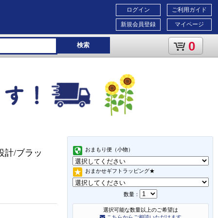
ログイン
ご利用ガイド
新規会員登録
マイページ
0
検索
おまもり便（小物）
音設計/ブラッ
おまかせギフトラッピング★
数量：
選択可能な数量以上のご希望は
こちらからご相談いただけます