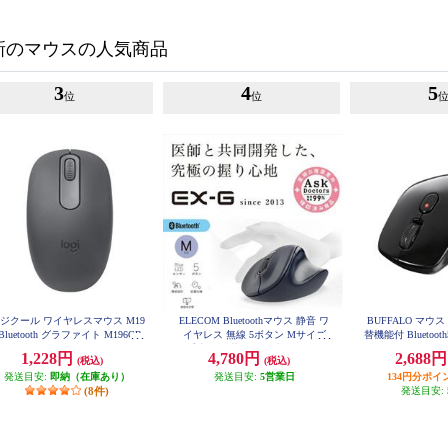
新のマウスの人気商品
3
4
5
位
位
ジクール ワイヤレスマウス M19
ELECOM Bluetoothマウス 静音 ワ
BUFFALO マウ
 Bluetooth グラファイト M196GR
イヤレス 無線 5ボタン Mサイズ
替機能付 Bluetoot
MBB54
右手専用 抗菌 EX-G ブラック M-X
1,228円
4,780円
2,688
(税込)
(税込)
GM30BBSKBK
発送目安:
即納（在庫あり）
発送目安:
5営業日
134円分ポイ
(8件)
発送目安: