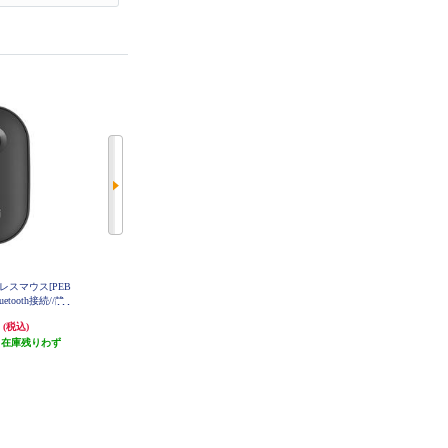
レスマウス[PEB
ロジクール ワイヤレスマウス MX
ロジクール M240 Silent Bluetoothﾏ
ｳｽ GR M240GR
uetooth接続//静
Anywhere 3S グラファイト MX180
0GR
0SGR M350S
円
13,694円
1,983円
(税込)
(税込)
(税込)
R
（在庫残りわず
発送目安:
即納（在庫残りわず
発送目安:
即納（在庫残りわず
）
か）
か）