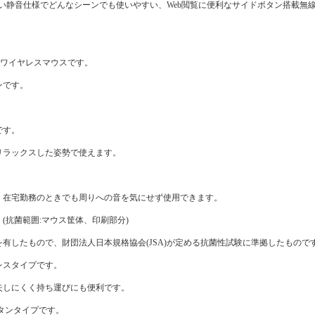
音仕様でどんなシーンでも使いやすい、Web閲覧に便利なサイドボタン搭載無線2.
)”ワイヤレスマウスです。
ンです。
。
です。
リラックスした姿勢で使えます。
、在宅勤務のときでも周りへの音を気にせず使用できます。
(抗菌範囲:マウス筐体、印刷部分)
有したもので、財団法人日本規格協会(JSA)が定める抗菌性試験に準拠したもので
レスタイプです。
失しにくく持ち運びにも便利です。
タンタイプです。