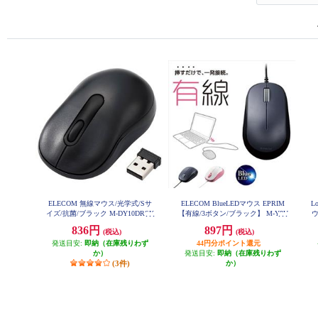
ELECOM 無線マウス/光学式/Sサ
ELECOM BlueLEDマウス EPRIM
L
イズ/抗菌/ブラック M-DY10DRSK
【有線/3ボタン/ブラック】 M-Y8U
ウ
BK
BBK
836円
897円
(税込)
(税込)
発送目安:
即納（在庫残りわず
44円分ポイント還元
か）
発送目安:
即納（在庫残りわず
(3件)
か）