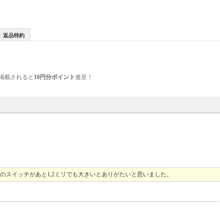
返品特約
掲載されると
10円分ポイント
進呈！
Fのスイッチがあと1,2ミリでも大きいとありがたいと思いました。