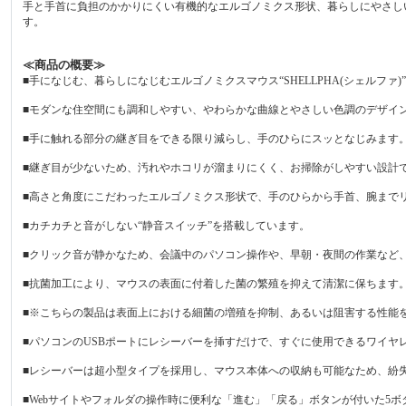
手と手首に負担のかかりにくい有機的なエルゴノミクス形状、暮らしにやさしい静
す。
≪商品の概要≫
■手になじむ、暮らしになじむエルゴノミクスマウス“SHELLPHA(シェルファ
■モダンな住空間にも調和しやすい、やわらかな曲線とやさしい色調のデザイ
■手に触れる部分の継ぎ目をできる限り減らし、手のひらにスッとなじみます
■継ぎ目が少ないため、汚れやホコリが溜まりにくく、お掃除がしやすい設計
■高さと角度にこだわったエルゴノミクス形状で、手のひらから手首、腕まで
■カチカチと音がしない“静音スイッチ”を搭載しています。
■クリック音が静かなため、会議中のパソコン操作や、早朝・夜間の作業など
■抗菌加工により、マウスの表面に付着した菌の繁殖を抑えて清潔に保ちます。
■※こちらの製品は表面上における細菌の増殖を抑制、あるいは阻害する性能を
■パソコンのUSBポートにレシーバーを挿すだけで、すぐに使用できるワイヤ
■レシーバーは超小型タイプを採用し、マウス本体への収納も可能なため、紛
■Webサイトやフォルダの操作時に便利な「進む」「戻る」ボタンが付いた5ボ