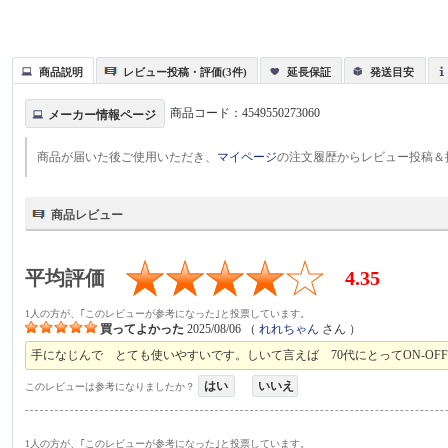
商品説明
レビュー投稿・評価(3件)
延長保証
発送目安
商品コード：
4549550273060
メーカー情報ページ
商品が届いた後ご使用いただき、
マイページ
の注文履歴からレビュー投稿＆
商品レビュー
平均評価
4.35
1人の方が、｢このレビューが参考になった｣と投票しています。
買ってよかった
2025/08/06
（
れれちゃん
さん ）
手になじんで とても使いやすいです。しいて言えば 70代にとってON-OF
はい
いいえ
このレビューは参考になりましたか？
1人の方が、｢このレビューが参考になった｣と投票しています。