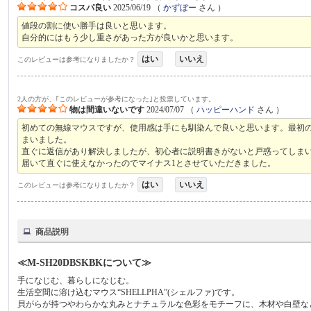
コスパ良い
2025/06/19
（
かずぼー
さん ）
値段の割に使い勝手は良いと思います。
自分的にはもう少し重さがあった方が良いかと思います。
はい
いいえ
このレビューは参考になりましたか？
2人の方が、｢このレビューが参考になった｣と投票しています。
物は間違いないです
2024/07/07
（
ハッピーハンド
さん ）
初めての無線マウスですが、使用感は手にも馴染んで良いと思います。最初
まいました。
直ぐに返信があり解決しましたが、初心者に説明書きがないと戸惑ってしま
届いて直ぐに使えなかったのでマイナス1とさせていただきました。
はい
いいえ
このレビューは参考になりましたか？
商品説明
≪M-SH20DBSKBKについて≫
手になじむ、暮らしになじむ。
生活空間に溶け込むマウス“SHELLPHA”(シェルファ)です。
貝がらが持つやわらかな丸みとナチュラルな色彩をモチーフに、木材や白壁な