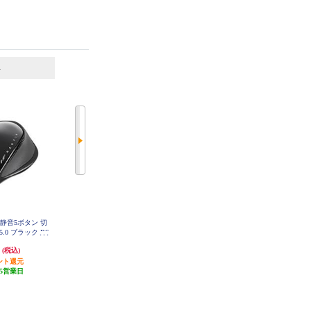
6
7
位
位
位
ス 静音5ボタン 切
Logicool SIGNATUREワイヤレスマ
ELECOM エレコム／マウス／握り
h5.0 ブラック BS
ウス【M650MGR/Mサイズ/グラフ
やすい／ＢｌｕｅＬＥＤマウス／
0BK
ァイト】 M650MGR
握りの極み／Ｌサイズ／静音／無
円
4,156円
3,828円
(税込)
(税込)
(税込)
線／２．４ＧＨｚ／５ボタン／ブ
ント還元
発送目安:
即納（在庫残りわず
ルー MXGL10DBNBU
発送目安:
5営業日
5営業日
か）
(1件)
(8件)