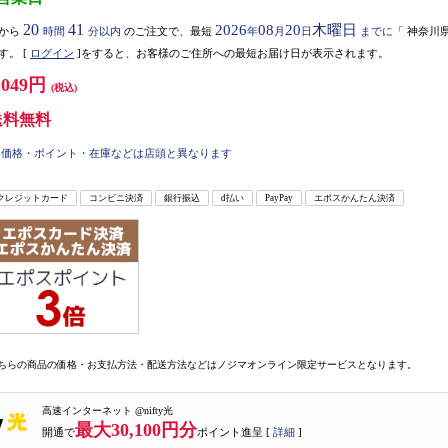
20
41
2026
08
20
木曜日
から
時間
分以内
のご注文で、最短
年
月
日
までに
「
神奈川
す。
[
ログイン
]をすると、お客様のご住所への最短お届け日が表示されます。
,049円
(税込)
送料無料
価格・ポイント・在庫などは店頭と異なります
クレジットカード
コンビニ決済
銀行振込
d払い
PayPay
エポスかんたん決済
ちらの商品の価格・お支払方法・配送方法などはノジマオンライン限定サービスとなります。
高速インターネット @nifty光
最大30,100円分
開通で
ポイント進呈 [
詳細
]