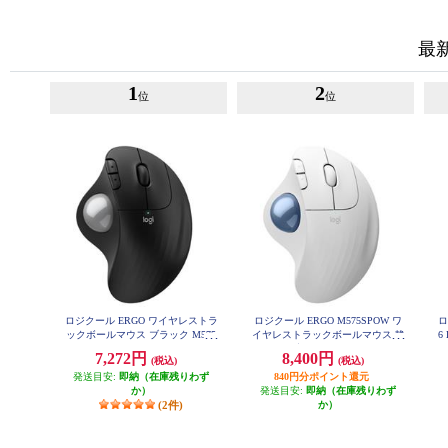
最
1
2
位
位
ロジクール ERGO ワイヤレストラ
ロジクール ERGO M575SPOW ワ
ロ
ックボールマウス ブラック M575
イヤレストラックボールマウス 静
6
SPBK
音 M575SPOW
7,272円
8,400円
(税込)
(税込)
発送目安:
即納（在庫残りわず
840円分ポイント還元
か）
発送目安:
即納（在庫残りわず
(2件)
か）