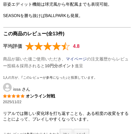
容姿エディット機能は球児風から年配風までも表現可能。
SEASONを勝ち抜けばBALLPARKも発展。
この商品のレビュー(全13件)
平均評価
4.8
商品が届いた後ご使用いただき、
マイページ
の注文履歴からレビュ
ー投稿＆採用されると
10円分ポイント
進呈
1人の方が、｢このレビューが参考になった｣と投票しています。
issa
さん
オンライン対戦
2025/11/22
リアルでは難しい変化球を打ち返すことも、ある程度の改変をする
ことによって、プレイしやすくなっています。
はい
いいえ