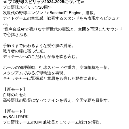
≪ プロ野球スピリッツ2024-2025について≫
プロ野球スピリッツ20周年
次世代の野球エンジン「eBaseball"! Engine」搭載。
ナイトゲームの空気感、歓喜するスタンドをも表現するビジュア
ル。
"音声合成AI"が織りなす新世代の実況と、空間を再現したサウンド
で心揺さぶる。
手触りまで伝わるような髪や肌の質感。
戦う者の瞳に宿った光。
ディテールへのこだわりが命を吹き込む。
ボールの物理挙動、打球スピードや重力、空気抵抗を一新。
スタジアムでみる打球軌道を再現。
キャッチャーは緊張感と意思をも宿した動作に進化。
【新モード】
白球のキセキ
高校野球の監督になってナインを鍛え、全国制覇を目指す。
【新モード】
myBALLPARK
プロ野球チームのGM 兼社長としてチーム戦力を増強。