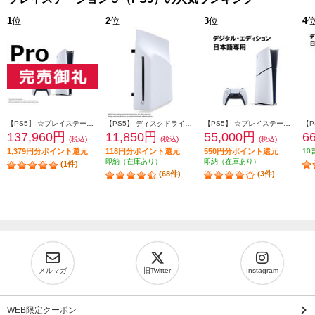
1
位
2
位
3
位
4
【PS5】 ☆プレイステーション5 Pro本体（N）
【PS5】 ディスクドライブ(Slimモデル用)
【PS5】 ☆プレイステーション5本体 デジタル・エディション 日本語専用 Console Language: Japanese only
137,960円
11,850円
55,000円
6
(税込)
(税込)
(税込)
1,379円分ポイント還元
118円分ポイント還元
550円分ポイント還元
10
即納（在庫あり）
即納（在庫あり）
(1件)
(68件)
(3件)
メルマガ
旧Twitter
Instagram
WEB限定クーポン