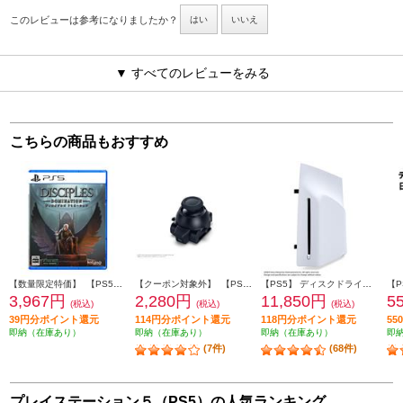
このレビューは参考になりましたか？
はい
いいえ
▼ すべてのレビューをみる
こちらの商品もおすすめ
【数量限定特価】 【PS5】 ディサイプルズ ドミネーション デラックスエディション
【クーポン対象外】 【PS5】 スティックモジュール（DualSense Edge ワイヤレスコントローラー用）
【PS5】 ディスクドライブ(Slimモデル用)
3,967円
2,280円
11,850円
5
(税込)
(税込)
(税込)
39円分ポイント還元
114円分ポイント還元
118円分ポイント還元
5
即納（在庫あり）
即納（在庫あり）
即納（在庫あり）
即
(7件)
(68件)
プレイステーション５（PS5）の人気ランキング