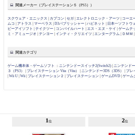
関連メーカー（プレイステーション５（PS5））
スクウェア・エニックス
|
カプコン
|
セガ
|
エレクトロニック・アーツ
|
コーエ
ムコ
|
アトラス
|
マーベラス
|
D3パブリッシャー
|
ハピネット
|
日本一ソフトウ
ビーアイソフト
|
テイクツー
|
コンパイルハート
|
エス・エヌ・ケイ
|
ゲームテ
ミ・アミュージオ
|
テンヨー
|
インティ・クリエイツ
|
エンターグラム
|
ＤＭＭ
関連カテゴリ
ゲーム機本体・ゲームソフト
：
ニンテンドースイッチ2(Switch2)
|
ニンテンドース
３（PS3）
|
プレイステーション Vita（Vita）
|
ニンテンドー3DS（3DS）
|
プレ
|
Wii U
|
Wii
|
プレイステーション２
|
プレイステーション
|
ゲームDVD
|
ゲーム
1
2
位
位