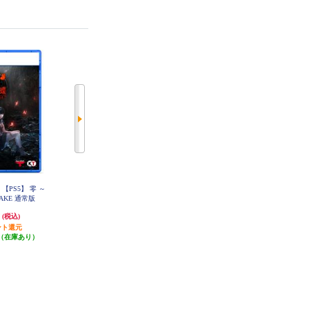
【PS5】 零 ～
【数量限定特価】 【PS5】 Curse
【数量限定特価】 【PS5】 エレバ
AKE 通常版
Warrior（カース ウォーリアー）
ン シャドウ・レガシー
円
2,660円
2,044円
(税込)
(税込)
(税込)
ント還元
26円分ポイント還元
20円分ポイント還元
（在庫あり）
発送目安:
3営業日
発送目安:
3営業日
(1件)