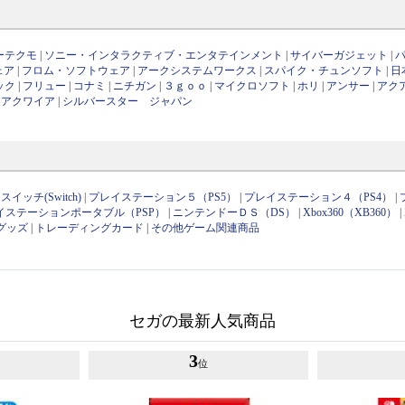
ーテクモ
|
ソニー・インタラクティブ・エンタテインメント
|
サイバーガジェット
|
ェア
|
フロム・ソフトウェア
|
アークシステムワークス
|
スパイク・チュンソフト
|
日
ック
|
フリュー
|
コナミ
|
ニチガン
|
３ｇｏｏ
|
マイクロソフト
|
ホリ
|
アンサー
|
アク
|
アクワイア
|
シルバースター ジャパン
イッチ(Switch)
|
プレイステーション５（PS5）
|
プレイステーション４（PS4）
|
イステーションポータブル（PSP）
|
ニンテンドーＤＳ（DS）
|
Xbox360（XB360）
|
グッズ
|
トレーディングカード
|
その他ゲーム関連商品
セガの最新人気商品
3
位