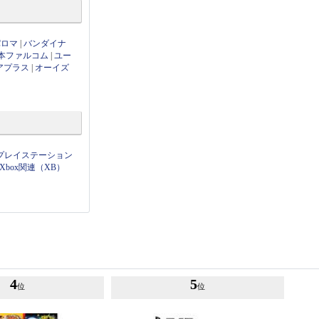
パロマ
|
バンダイナ
本ファルコム
|
ユー
アプラス
|
オーイズ
プレイステーション
Xbox関連（XB）
4
5
位
位