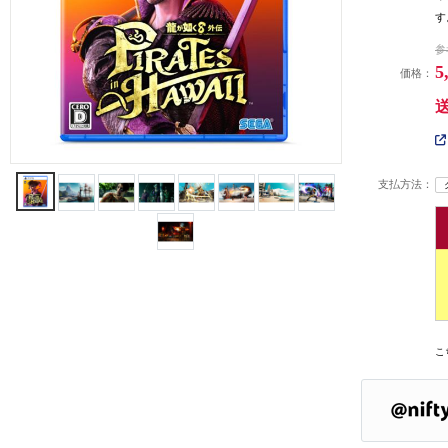
す
参
5
価格：
支払方法：
こ