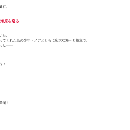
健在。
大海原を巡る
いた。
ってくれた島の少年・ノアとともに広大な海へと旅立つ。
った――
う！
登場！