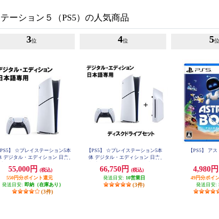
テーション５（PS5）の人気商品
3
4
5
位
位
PS5】 ☆プレイステーション5本
【PS5】 ☆プレイステーション5本
【PS5】 ア
体 デジタル・エディション 日本
体 デジタル・エディション 日本
用 Console Language: Japanese o
語専用 ＋ディスクドライブセッ
55,000円
66,750円
4,980
(税込)
(税込)
nly
ト
550円分ポイント還元
発送目安:
10営業日
49円分ポイ
発送目安:
即納（在庫あり）
(3件)
発送目安:
(3件)