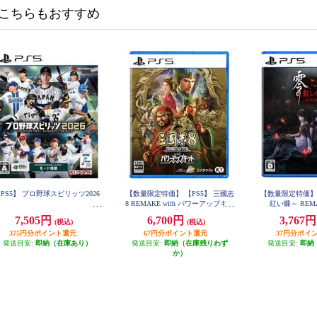
こちらもおすすめ
PS5】 プロ野球スピリッツ2026
【数量限定特価】 【PS5】 三國志
【数量限定特価】 
8 REMAKE with パワーアップキッ
紅い蝶～ REM
ト 通常版
7,505円
6,700円
3,767
(税込)
(税込)
375円分ポイント還元
67円分ポイント還元
37円分ポイ
発送目安:
即納（在庫あり）
発送目安:
即納（在庫残りわず
発送目安:
即納
か）