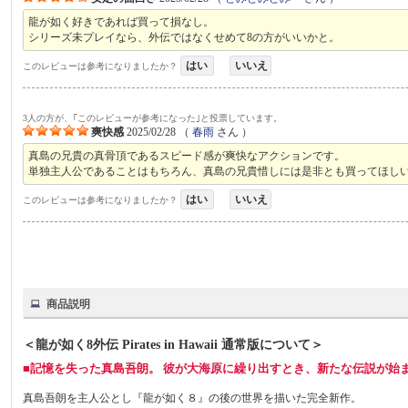
龍が如く好きであれば買って損なし。
シリーズ未プレイなら、外伝ではなくせめて8の方がいいかと。
はい
いいえ
このレビューは参考になりましたか？
3人の方が、｢このレビューが参考になった｣と投票しています。
爽快感
2025/02/28
（
春雨
さん ）
真島の兄貴の真骨頂であるスピード感が爽快なアクションです。
単独主人公であることはもちろん、真島の兄貴惜しには是非とも買ってほし
はい
いいえ
このレビューは参考になりましたか？
商品説明
＜龍が如く8外伝 Pirates in Hawaii 通常版について＞
■記憶を失った真島吾朗。 彼が大海原に繰り出すとき、新たな伝説が始
真島吾朗を主人公とし『龍が如く８』の後の世界を描いた完全新作。