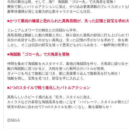
今回の舞台は島、そして…海!! 海賊船「ゴロー丸」で大海原を冒険！
爽快で新しいバトルアクションに加え、やり込み要素満載のプレイスポットも
豪華俳優陣が演じる魅力的な新キャラクターにも注目。
■かつて最凶の極道と恐れられた真島吾朗が、失った記憶と財宝を求め
ミレニアムタワーでの桐生との共闘から半年。
真島吾朗は難破した船の残骸と共に、独り寂れた孤島の砂浜に打ち上げられて
自分の名前すら思い出せない真島は、失った記憶の手がかりを求めて、命を救
しかし、そこは伝説の財宝を巡って悪党どもがにらみ合う、一触即発の世界だ
■海賊船「ゴロー丸」で大海原を冒険
仲間を集めて海賊船をカスタマイズ。最強の海賊団を作り、大海原に繰り出そ
敵の海賊船に見つかると、大砲を使った船同士のバトルが勃発。
ダメージを与えて敵船に近づき、船に直接乗り込んで敵船長を打ち倒せ！
強敵を倒し、宝島を見つけ、財宝を手に入れよう。
■2つのスタイルで戦う進化したバトルアクション
真島らしいスピード感のある「狂犬」スタイルに加え、
カトラスなどの多彩な海賊道具を使いこなす「パイレーツ」スタイルが新たに
状況や好みに合わせて2つのスタイルを使いこなし、敵を蹴散らせ！
ⒸSEGA