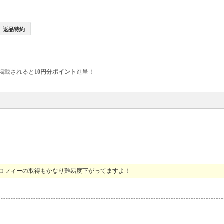
返品特約
掲載されると
10円分ポイント
進呈！
ロフィーの取得もかなり難易度下がってますよ！