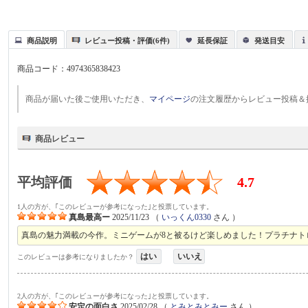
商品説明
レビュー投稿・評価(6件)
延長保証
発送目安
商品コード：
4974365838423
商品が届いた後ご使用いただき、
マイページ
の注文履歴からレビュー投稿＆
商品レビュー
平均評価
4.7
1人の方が、｢このレビューが参考になった｣と投票しています。
真島最高ー
2025/11/23
（
いっくん0330
さん ）
真島の魅力満載の今作。ミニゲームが8と被るけど楽しめました！プラチナト
はい
いいえ
このレビューは参考になりましたか？
2人の方が、｢このレビューが参考になった｣と投票しています。
安定の面白さ
2025/02/28
（
とみとみとみー
さん ）