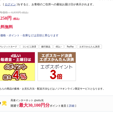
。
[
ログイン
]をすると、お客様のご住所への最短お届け日が表示されます。
考価格：
6,930円
(税込)
,250円
(税込)
送料無料
価格・ポイント・在庫などは店頭と異なります
クレジットカード
コンビニ決済
銀行振込
d払い
PayPay
エポスかんたん決済
ちらの商品の価格・お支払方法・配送方法などはノジマオンライン限定サービスとなります。
高速インターネット @nifty光
最大30,100円分
開通で
ポイント進呈 [
詳細
]