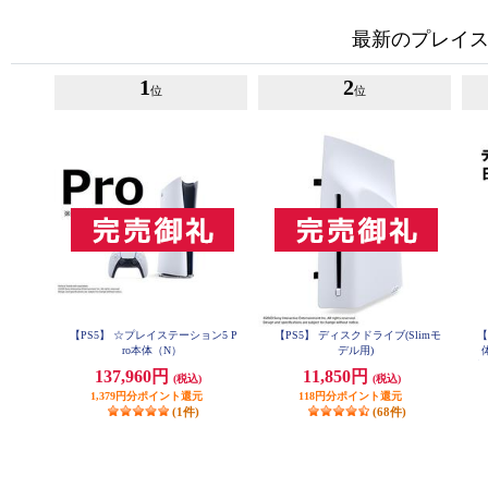
最新のプレイス
1
2
位
位
【PS5】 ☆プレイステーション5 P
【PS5】 ディスクドライブ(Slimモ
【
ro本体（N）
デル用)
語専
137,960円
11,850円
(税込)
(税込)
1,379円分ポイント還元
118円分ポイント還元
(1件)
(68件)