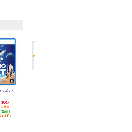
6
7
位
位
位
ストロボット
【PS5】 ☆プレイステーション5本
【PS5】 ☆プレイステーション5本
体 デジタル・エディション 日本
体 デジタル・エディション(Slim
語専用 DualSense ワイヤレスコン
モデル)
円
65,000円
89,960円
(税込)
(税込)
(税込)
トローラー ダブルパック
ント還元
650円分ポイント還元
899円分ポイント還元
5営業日
発送目安:
即納（在庫あり）
(88件)
(18件)