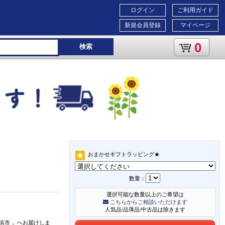
ログイン
ご利用ガイド
新規会員登録
マイページ
0
検索
おまかせギフトラッピング★
数量：
選択可能な数量以上のご希望は
こちらからご相談いただけます
人気品/品薄品/中古品は除きます
浜市
」
へお届けしま