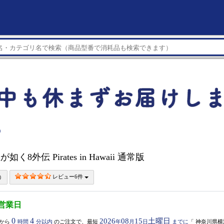
）
が如く8外伝 Pirates in Hawaii 通常版
レビュー6件
3営業日
0
4
2026
08
15
土曜日
から
時間
分以内
のご注文で、最短
年
月
日
までに
「
神奈川県横