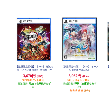
【数量限定特価】 【PS5】 鬼滅の
【数量限定特価】 【PS5】 イース
【
X -Proud NORDICS-
刃 ヒノカミ血風譚2 通常版（特
典：みにきゃらイラスト マルチケ
3,670円
5,067円
(税込)
(税込)
ース[4種セット]付き）
36円分ポイント還元
50円分ポイント還元
発送目安:
即納（在庫残りわず
発送目安:
即納（在庫残りわず
か）
か）
(1件)