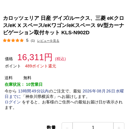
カロッツェリア 日産 デイズ/ルークス、三菱 eKクロ
ス/eK X スペース/eKワゴン/eKスペース 9V型カーナ
ビゲーション取付キット KLS-N902D
5
(1)
レビューを見る
16,311円
価格
(税込)
ポイント
489ポイント還元
送料
無料
在庫状況：
10営業日
今から
13
時間
49
分以内
のご注文で、最短
2026
年
08
月
26
日
水曜
日
までに
「
神奈川県横浜市
」
へお届けします。
ログイン
をすると、お客様のご住所への最短お届け日が表示され
ます。
－
＋
数量
1