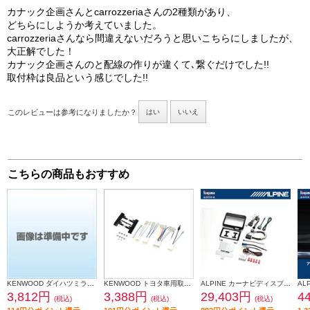
カナック企画さんとcarrozzeriaさんの2種類があり、
どちらにしようか考えていました。
carrozzeriaさんなら間違えないだろうと思いこちらにしましたが、
大正解でした！
カナック企画さんのと配線の作りが違くて､繋ぐだけでした!!
取付枠は良品という感じでした!!
このレビューは参考になりましたか？
はい
いいえ
こちらの商品もおすすめ
KENWOOD ダイハツミライース取付金具 UA-D71D
KENWOOD トヨタ車用取付キット UA-Y58D
ALPINE カーナビディスプレイオーディオ取付けキット N-BOX(JF5/6系)専用 KTX-XF11-NB-56-NR
3,812円
3,388円
29,403円
4
(税込)
(税込)
(税込)