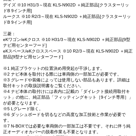
デイズ ※10 H31/3～現在 KLS-N902D ＋純正部品[クラスターリッ
ドB 9インチ用]
ルークス ※10 R2/3～現在 KLS-N902D ＋純正部品[クラスターリッ
ドB 9インチ用]
三菱：
eKワゴン/eKクロス ※10 H31/3～現在 KLS-N902D ＋純正部品[9型
ナビ用センターフード]
eKスペース/eKクロススペース ※10 R2/3～現在 KLS-N902D ＋純正
部品[9型ナビ用センターフード]
※1 純正ブラケットの位置決め用突起が干渉します。
※2 ナビ本体を取付ける際には車両側の一部加工が必要です。
※3 グレードや装備によっては使用しない部品もあります。詳細は
取付キットの取扱説明書をご覧ください。
※4 ナビ本体の取付けには表内に記載の「ダイレクト接続用取付キ
ット」の他に、純正部品「フィッティングキット［9インチ専用］」
が必要となります。
※5 Lグレード除く。
※6 ダッシュボードを切るなどの高度な加工技術と作業が必要で
す。
※7 N-BOXでは必要な車両側の一部加工は不要です。それに伴う純
正オーディオカバーの脱着作業も不要となります。