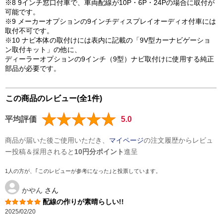
※8 9インチ窓口付車で、車両配線が10P・6P・24Pの場合に取付が
可能です。
※9 メーカーオプションの9インチディスプレイオーディオ付車には
取付不可です。
※10 ナビ本体の取付けには表内に記載の「9V型カーナビゲーショ
ン取付キット」の他に、
ディーラーオプションの9インチ（9型）ナビ取付けに使用する純正
部品が必要です。
この商品のレビュー(全1件)
平均評価
5.0
商品が届いた後ご使用いただき、
マイページ
の注文履歴からレビュ
ー投稿＆採用されると
10円分ポイント
進呈
1人の方が、｢このレビューが参考になった｣と投票しています。
かやん
さん
配線の作りが素晴らしい!!
2025/02/20