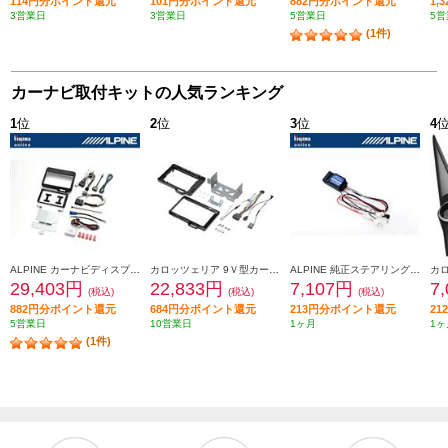
114円分ポイント還元
101円分ポイント還元
882円分ポイント還元
1,
3営業日
3営業日
5営業日
5営
(1件)
カーナビ取付キットの人気ランキング
1
位
2
位
3
位
4
ALPINE カーナビディスプレイオーディオ取付けキット N-BOX(JF5/6系)専用 KTX-XF11-NB-56-NR
カロッツェリア 9Ｖ型カーナビゲーション取付キット KLS-H902D-2
ALPINE 純正ステアリングリモートコントロールキット【フローティングビッグDA専用】 KTX-G601R
29,403円
22,833円
7,107円
7
(税込)
(税込)
(税込)
882円分ポイント還元
684円分ポイント還元
213円分ポイント還元
2
5営業日
10営業日
1ヶ月
1ヶ
(1件)