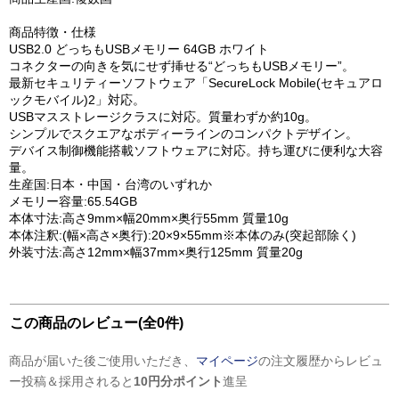
商品特徴・仕様
USB2.0 どっちもUSBメモリー 64GB ホワイト
コネクターの向きを気にせず挿せる“どっちもUSBメモリー”。
最新セキュリティーソフトウェア「SecureLock Mobile(セキュアロ
ックモバイル)2」対応。
USBマスストレージクラスに対応。質量わずか約10g。
シンプルでスクエアなボディーラインのコンパクトデザイン。
デバイス制御機能搭載ソフトウェアに対応。持ち運びに便利な大容
量。
生産国:日本・中国・台湾のいずれか
メモリー容量:65.54GB
本体寸法:高さ9mm×幅20mm×奥行55mm 質量10g
本体注釈:(幅×高さ×奥行):20×9×55mm※本体のみ(突起部除く)
外装寸法:高さ12mm×幅37mm×奥行125mm 質量20g
この商品のレビュー(全0件)
商品が届いた後ご使用いただき、
マイページ
の注文履歴からレビュ
ー投稿＆採用されると
10円分ポイント
進呈