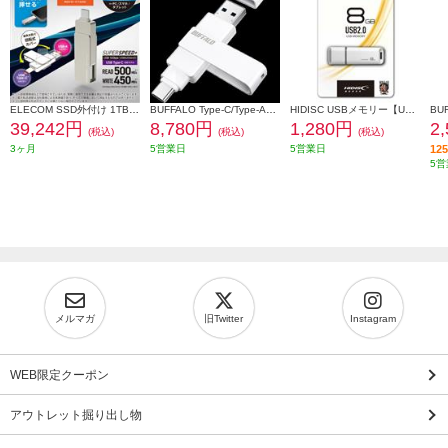
ELECOM SSD外付け 1TB USB3.2(Gen2) 読込最大500MB 秒 USBメモリ型 ポータブル 回転式 高速 TypeC USB-A両対応 シルバー ESD-EPA1000GSV
BUFFALO Type-C/Type-A両対応 回転式USBメモリー RUF3-ACR256G-WH
HIDISC USBメモリー【USB2.0/8GB/フラッシュドライブ/キャップ式/白】 HDUF113C8G2
39,242円
8,780円
1,280円
2
(税込)
(税込)
(税込)
3ヶ月
5営業日
5営業日
1
5営
メルマガ
旧Twitter
Instagram
WEB限定クーポン
アウトレット掘り出し物