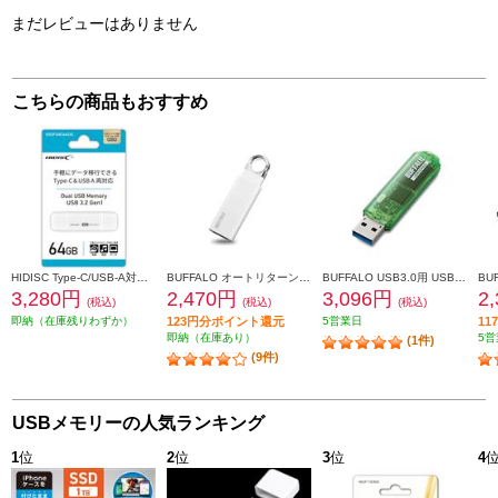
まだレビューはありません
こちらの商品もおすすめ
HIDISC Type-C/USB-A対応 USBメモリ 3.2 Gen1 64GB HDUF148C64G3C
BUFFALO オートリターン機構搭載 USB3.1（Gen1）/USB3.0対応 USBメモリー 32GB ホワイト RUF3-KS32GA-WH
BUFFALO USB3.0用 USBメモリー スタンダードモデル 64GB グリーン RUF3-C64GA-GR
3,280円
2,470円
3,096円
2
(税込)
(税込)
(税込)
即納（在庫残りわずか）
123円分ポイント還元
5営業日
1
即納（在庫あり）
5営
(1件)
(9件)
USBメモリーの人気ランキング
1
位
2
位
3
位
4