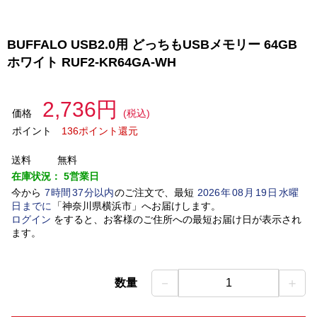
BUFFALO USB2.0用 どっちもUSBメモリー 64GB
ホワイト RUF2-KR64GA-WH
2,736円
価格
(税込)
ポイント
136ポイント還元
送料
無料
在庫状況：
5営業日
今から
7
時間
37
分以内
のご注文で、最短
2026
年
08
月
19
日
水曜
日
までに
「
神奈川県横浜市
」
へお届けします。
ログイン
をすると、お客様のご住所への最短お届け日が表示され
ます。
－
＋
数量
1