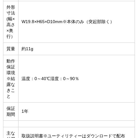
外形
寸法
(幅×
W19.8×H65×D10mm※本体のみ（突起部除く）
高さ
×奥
行）
質量
約11g
動作
保証
環境
※結
温度：0～40℃湿度：0～90％
露な
きこ
と
保証
1年
期間
主な
取扱説明書※ユーティリティーはダウンロードで配布