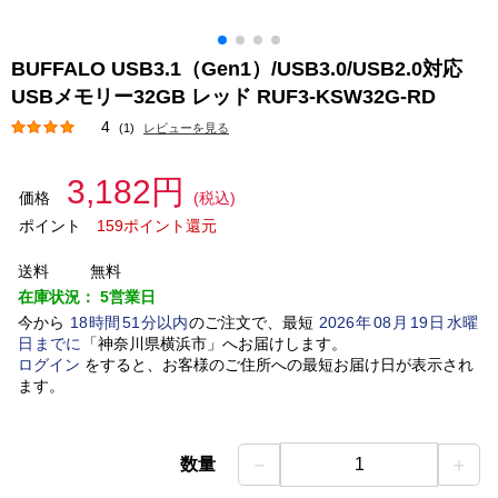
BUFFALO USB3.1（Gen1）/USB3.0/USB2.0対応
USBメモリー32GB レッド RUF3-KSW32G-RD
4
(1)
レビューを見る
3,182円
価格
(税込)
ポイント
159ポイント還元
送料
無料
在庫状況：
5営業日
今から
18
時間
51
分以内
のご注文で、最短
2026
年
08
月
19
日
水曜
日
までに
「
神奈川県横浜市
」
へお届けします。
ログイン
をすると、お客様のご住所への最短お届け日が表示され
ます。
－
＋
数量
1