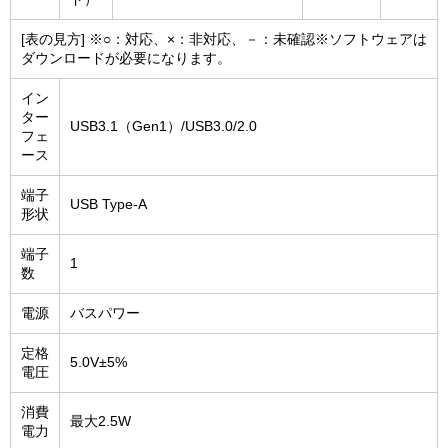
[表の見方] ※○：対応、×：非対応、－：未確認※ソフトウェアは
ダウンロードが必要になります。
イン
ター
USB3.1（Gen1）/USB3.0/2.0
フェ
ース
端子
USB Type-A
形状
端子
1
数
電源
バスパワー
定格
5.0V±5%
電圧
消費
最大2.5W
電力