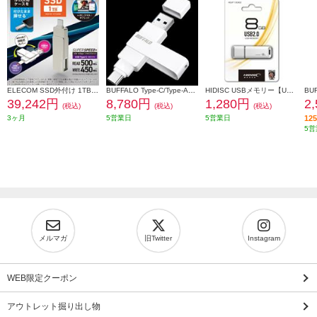
ELECOM SSD外付け 1TB USB3.2(Gen2) 読込最大500MB 秒 USBメモリ型 ポータブル 回転式 高速 TypeC USB-A両対応 シルバー ESD-EPA1000GSV
BUFFALO Type-C/Type-A両対応 回転式USBメモリー RUF3-ACR256G-WH
HIDISC USBメモリー【USB2.0/8GB/フラッシュドライブ/キャップ式/白】 HDUF113C8G2
39,242円
8,780円
1,280円
2
(税込)
(税込)
(税込)
3ヶ月
5営業日
5営業日
1
5営
メルマガ
旧Twitter
Instagram
WEB限定クーポン
アウトレット掘り出し物