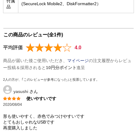
付属
(SecureLock Mobile2、DiskFormatter2）
品
この商品のレビュー(全1件)
平均評価
4.0
商品が届いた後ご使用いただき、
マイページ
の注文履歴からレビュ
ー投稿＆採用されると
10円分ポイント
進呈
2人の方が、｢このレビューが参考になった｣と投票しています。
yasushi
さん
使いやすいです
2020/08/04
形も使いやすく、赤色でみつけやすいです
とてもおしゃれなUSBです
再度購入しました