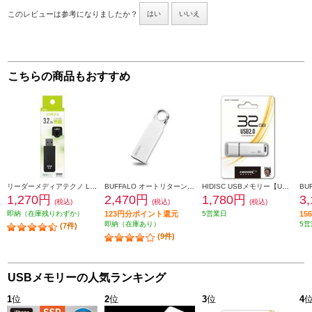
このレビューは参考になりましたか？
はい
いいえ
こちらの商品もおすすめ
リーダーメディアテクノ Lazos キャップ式USBフラッシュメモリー【90MB/s 50MB/s 32GB ブラック】 L-US32-CPB
BUFFALO オートリターン機構搭載 USB3.1（Gen1）/USB3.0対応 USBメモリー 32GB ホワイト RUF3-KS32GA-WH
HIDISC USBメモリー【USB2.0/32GB/フラッシュドライブ/キャップ式/白】 HDUF113C32G2
1,270円
2,470円
1,780円
3
(税込)
(税込)
(税込)
即納（在庫残りわずか）
123円分ポイント還元
5営業日
1
即納（在庫あり）
5営
(7件)
(9件)
USBメモリーの人気ランキング
1
位
2
位
3
位
4