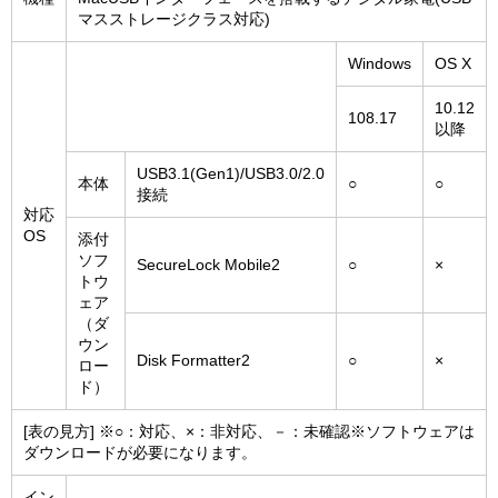
マスストレージクラス対応)
Windows
OS X
10.12
108.17
以降
USB3.1(Gen1)/USB3.0/2.0
本体
○
○
接続
対応
OS
添付
ソフ
SecureLock Mobile2
○
×
トウ
ェア
（ダ
ウン
Disk Formatter2
○
×
ロー
ド）
[表の見方] ※○：対応、×：非対応、－：未確認※ソフトウェアは
ダウンロードが必要になります。
イン