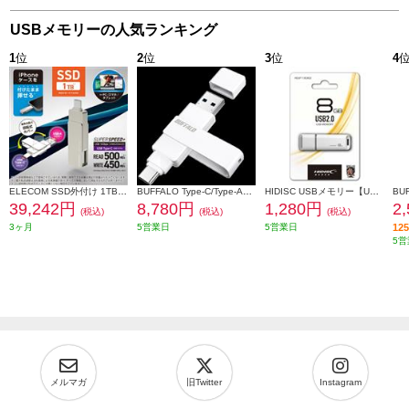
USBメモリーの人気ランキング
1
位
2
位
3
位
4
ELECOM SSD外付け 1TB USB3.2(Gen2) 読込最大500MB 秒 USBメモリ型 ポータブル 回転式 高速 TypeC USB-A両対応 シルバー ESD-EPA1000GSV
BUFFALO Type-C/Type-A両対応 回転式USBメモリー RUF3-ACR256G-WH
HIDISC USBメモリー【USB2.0/8GB/フラッシュドライブ/キャップ式/白】 HDUF113C8G2
39,242円
8,780円
1,280円
2
(税込)
(税込)
(税込)
3ヶ月
5営業日
5営業日
1
5営
メルマガ
旧Twitter
Instagram