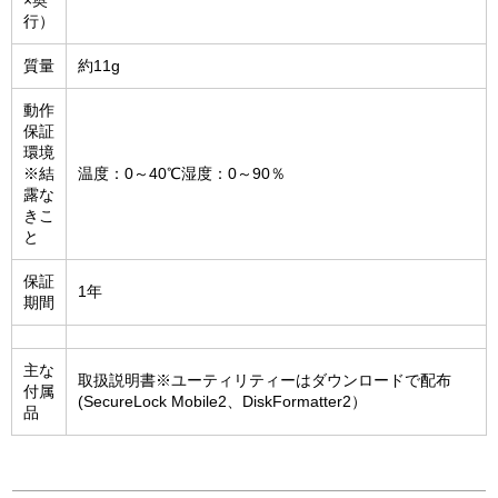
×奥
行）
質量
約11g
動作
保証
環境
※結
温度：0～40℃湿度：0～90％
露な
きこ
と
保証
1年
期間
主な
取扱説明書※ユーティリティーはダウンロードで配布
付属
(SecureLock Mobile2、DiskFormatter2）
品