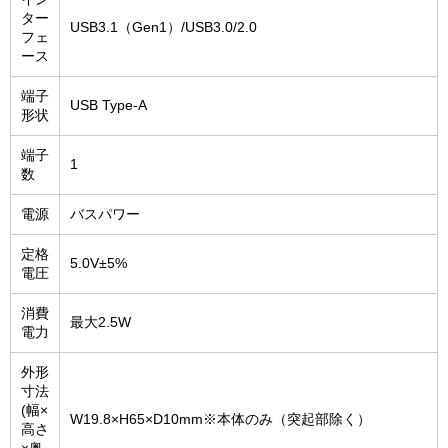
ター
USB3.1（Gen1）/USB3.0/2.0
フェ
ース
端子
USB Type-A
形状
端子
1
数
電源
バスパワー
定格
5.0V±5%
電圧
消費
最大2.5W
電力
外形
寸法
(幅×
W19.8×H65×D10mm※本体のみ（突起部除く）
高さ