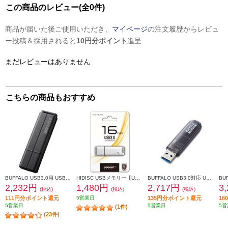
この商品のレビュー(全0件)
商品が届いた後ご使用いただき、
マイページ
の注文履歴からレビュ
ー投稿＆採用されると
10円分ポイント
進呈
まだレビューはありません
こちらの商品もおすすめ
BUFFALO USB3.0用 USBメモリー バリューモデル 16GB ブラック RUF3-WB16G-BK
HIDISC USBメモリー【USB2.0/16GB/フラッシュドライブ/キャップ式/白】 HDUF113C16G2
BUFFALO USB3.0対応 USBメモリ スタンダード 16GB ブラック RUF3-C16GA-BK
2,232円
1,480円
2,717円
3
(税込)
(税込)
(税込)
111円分ポイント還元
5営業日
135円分ポイント還元
1
5営業日
5営業日
5営
(1件)
(23件)