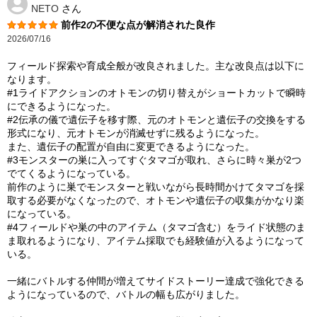
NETO
さん
前作2の不便な点が解消された良作
2026/07/16
フィールド探索や育成全般が改良されました。主な改良点は以下に
なります。
#1ライドアクションのオトモンの切り替えがショートカットで瞬時
にできるようになった。
#2伝承の儀で遺伝子を移す際、元のオトモンと遺伝子の交換をする
形式になり、元オトモンが消滅せずに残るようになった。
また、遺伝子の配置が自由に変更できるようになった。
#3モンスターの巣に入ってすぐタマゴが取れ、さらに時々巣が2つ
でてくるようになっている。
前作のように巣でモンスターと戦いながら長時間かけてタマゴを採
取する必要がなくなったので、オトモンや遺伝子の収集がかなり楽
になっている。
#4フィールドや巣の中のアイテム（タマゴ含む）をライド状態のま
ま取れるようになり、アイテム採取でも経験値が入るようになって
いる。
一緒にバトルする仲間が増えてサイドストーリー達成で強化できる
ようになっているので、バトルの幅も広がりました。