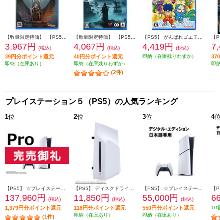
【数量限定特価】 【PS5】 ディサイプルズ ドミネーション デラックスエディション
【数量限定特価】 【PS5】 Rise of the Ronin(ライズ・オブ・ローニン) 通常版
【PS5】 がんばれゴエモン大集合！
3,967円
4,067円
4,419円
7
(税込)
(税込)
(税込)
39円分ポイント還元
40円分ポイント還元
即納（在庫残りわずか）
3
即納（在庫あり）
即納（在庫残りわずか）
即
(2件)
プレイステーション５（PS5）の人気ランキング
1
位
2
位
3
位
4
【PS5】 ☆プレイステーション5 Pro本体（N）
【PS5】 ディスクドライブ(Slimモデル用)
【PS5】 ☆プレイステーション5本体 デジタル・エディション 日本語専用 Console Language: Japanese only
137,960円
11,850円
55,000円
6
(税込)
(税込)
(税込)
1,379円分ポイント還元
118円分ポイント還元
550円分ポイント還元
10
即納（在庫あり）
即納（在庫あり）
(1件)