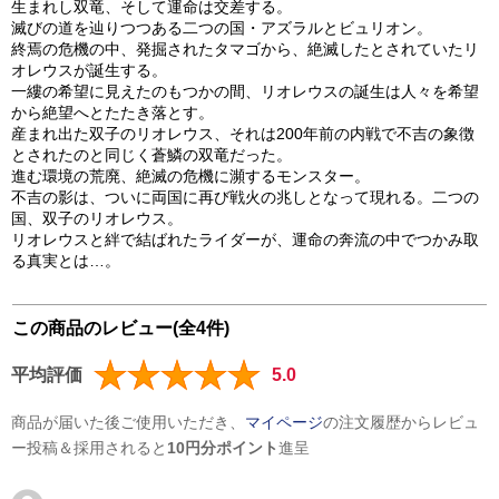
生まれし双竜、そして運命は交差する。
滅びの道を辿りつつある二つの国・アズラルとビュリオン。
終焉の危機の中、発掘されたタマゴから、絶滅したとされていたリ
オレウスが誕生する。
一縷の希望に見えたのもつかの間、リオレウスの誕生は人々を希望
から絶望へとたたき落とす。
産まれ出た双子のリオレウス、それは200年前の内戦で不吉の象徴
とされたのと同じく蒼鱗の双竜だった。
進む環境の荒廃、絶滅の危機に瀕するモンスター。
不吉の影は、ついに両国に再び戦火の兆しとなって現れる。二つの
国、双子のリオレウス。
リオレウスと絆で結ばれたライダーが、運命の奔流の中でつかみ取
る真実とは…。
この商品のレビュー(全4件)
平均評価
5.0
商品が届いた後ご使用いただき、
マイページ
の注文履歴からレビュ
ー投稿＆採用されると
10円分ポイント
進呈