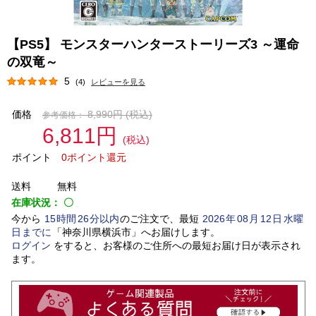
【PS5】 モンスターハンターストーリーズ3 ～運命
の双竜～
5
(4)
レビューを見る
価格
8,990円
(税込)
参考価格：
6,811円
(税込)
ポイント
0ポイント還元
送料
無料
在庫状況：
〇
今から
15
時間
26
分以内
のご注文で、最短
2026
年
08
月
12
日
水曜
日
までに
「
神奈川県横浜市
」
へお届けします。
ログイン
をすると、お客様のご住所への最短お届け日が表示され
ます。